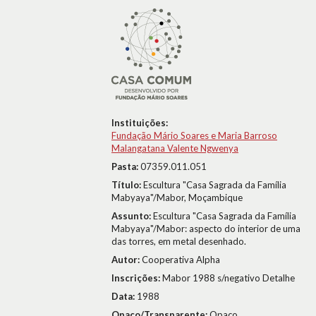
Instituições:
Fundação Mário Soares e Maria Barroso
Malangatana Valente Ngwenya
Pasta:
07359.011.051
Título:
Escultura "Casa Sagrada da Família
Mabyaya"/Mabor, Moçambique
Assunto:
Escultura "Casa Sagrada da Família
Mabyaya"/Mabor: aspecto do interior de uma
das torres, em metal desenhado.
Autor:
Cooperativa Alpha
Inscrições:
Mabor 1988 s/negativo Detalhe
Data:
1988
Opaco/Transparente:
Opaco