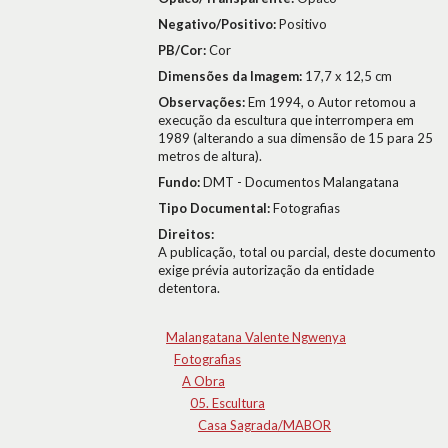
Negativo/Positivo:
Positivo
PB/Cor:
Cor
Dimensões da Imagem:
17,7 x 12,5 cm
Observações:
Em 1994, o Autor retomou a
execução da escultura que interrompera em
1989 (alterando a sua dimensão de 15 para 25
metros de altura).
Fundo:
DMT - Documentos Malangatana
Tipo Documental:
Fotografias
Direitos:
A publicação, total ou parcial, deste documento
exige prévia autorização da entidade
detentora.
Malangatana Valente Ngwenya
Fotografias
A Obra
05. Escultura
Casa Sagrada/MABOR