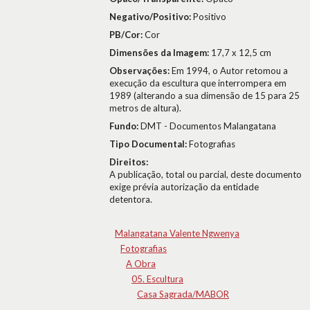
Negativo/Positivo:
Positivo
PB/Cor:
Cor
Dimensões da Imagem:
17,7 x 12,5 cm
Observações:
Em 1994, o Autor retomou a
execução da escultura que interrompera em
1989 (alterando a sua dimensão de 15 para 25
metros de altura).
Fundo:
DMT - Documentos Malangatana
Tipo Documental:
Fotografias
Direitos:
A publicação, total ou parcial, deste documento
exige prévia autorização da entidade
detentora.
Malangatana Valente Ngwenya
Fotografias
A Obra
05. Escultura
Casa Sagrada/MABOR