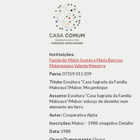
Instituições:
Fundação Mário Soares e Maria Barroso
Malangatana Valente Ngwenya
Pasta:
07359.011.039
Título:
Escultura "Casa Sagrada da Família
Mabyaya"/Mabor, Moçambique
Assunto:
Escultura "Casa Sagrada da Família
Mabyaya"/Mabor: esboço de desenho num
elemento em ferro.
Autor:
Cooperativa Alpha
Inscrições:
Mabor - 1988 s/negativo Detalhe
Data:
1988
Opaco/Transparente:
Opaco