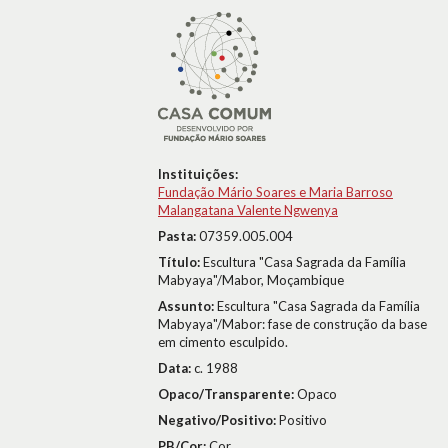
Instituições:
Fundação Mário Soares e Maria Barroso
Malangatana Valente Ngwenya
Pasta:
07359.005.004
Título:
Escultura "Casa Sagrada da Família
Mabyaya"/Mabor, Moçambique
Assunto:
Escultura "Casa Sagrada da Família
Mabyaya"/Mabor: fase de construção da base
em cimento esculpido.
Data:
c. 1988
Opaco/Transparente:
Opaco
Negativo/Positivo:
Positivo
PB/Cor:
Cor