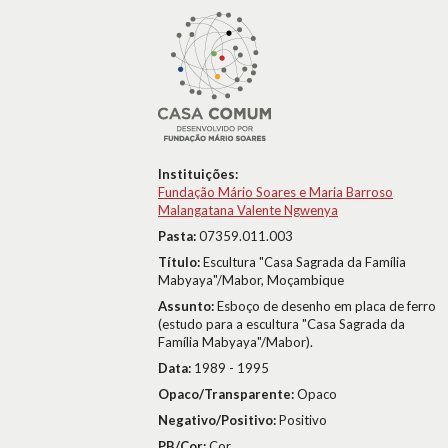
Instituições:
Fundação Mário Soares e Maria Barroso
Malangatana Valente Ngwenya
Pasta:
07359.011.003
Título:
Escultura "Casa Sagrada da Família
Mabyaya"/Mabor, Moçambique
Assunto:
Esboço de desenho em placa de ferro
(estudo para a escultura "Casa Sagrada da
Família Mabyaya"/Mabor).
Data:
1989 - 1995
Opaco/Transparente:
Opaco
Negativo/Positivo:
Positivo
PB/Cor:
Cor