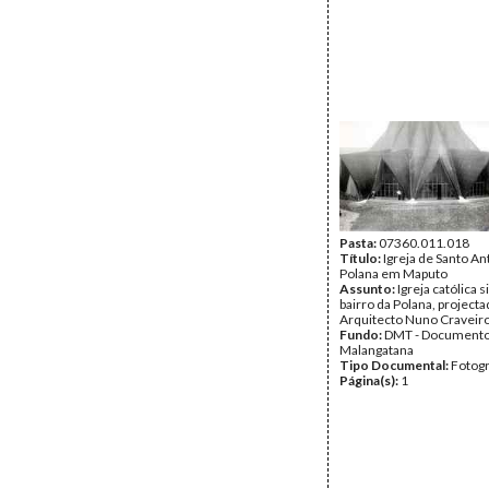
Pasta:
07360.011.018
Título:
Igreja de Santo An
Polana em Maputo
Assunto:
Igreja católica 
bairro da Polana, projecta
Arquitecto Nuno Craveiro
Fundo:
DMT - Document
Malangatana
Tipo Documental:
Fotogr
Página(s):
1