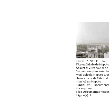
Pasta:
07360.011.014
Título:
Cidade de Maputo
Assunto:
Vista da cidade
Em primeiro plano o edífi
Município de Maputo e, 
plano, a torre da Catedral.
Inscrições:
Maputo
Fundo:
DMT - Document
Malangatana
Tipo Documental:
Fotogr
Página(s):
1