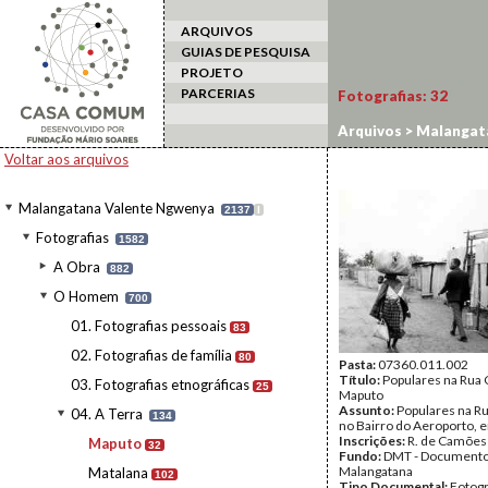
ARQUIVOS
GUIAS DE PESQUISA
PROJETO
PARCERIAS
Fotografias:
32
Arquivos
>
Malangat
Voltar aos arquivos
Malangatana Valente Ngwenya
2137
I
Fotografias
1582
A Obra
882
O Homem
700
01. Fotografias pessoais
83
02. Fotografias de família
80
Pasta:
07360.011.002
Título:
Populares na Rua
03. Fotografias etnográficas
25
Maputo
Assunto:
Populares na R
04. A Terra
134
no Bairro do Aeroporto, 
Inscrições:
R. de Camões
Maputo
32
Fundo:
DMT - Document
Malangatana
Matalana
102
Tipo Documental:
Fotogr