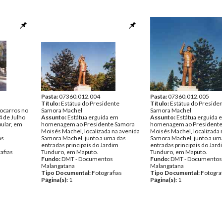
Pasta:
07360.012.004
Pasta:
07360.012.005
Título:
Estátua do Presidente
Título:
Estátua do Preside
ocarros no
Samora Machel
Samora Machel
 de Julho
Assunto:
Estátua erguida em
Assunto:
Estátua erguida 
ular, em
homenagem ao Presidente Samora
homenagem ao Presidente
Moisés Machel, localizada na avenida
Moisés Machel, localizada 
os
Samora Machel, junto a uma das
Samora Machel, junto a um
entradas principais do Jardim
entradas principais do Jar
afias
Tunduro, em Maputo.
Tunduro, em Maputo.
Fundo:
DMT - Documentos
Fundo:
DMT - Documentos
Malangatana
Malangatana
Tipo Documental:
Fotografias
Tipo Documental:
Fotogra
Página(s):
1
Página(s):
1