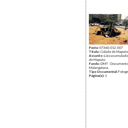
Pasta:
07360.012.007
Título:
Cidade de Maputo
Assunto:
Lixo acumulado
de Maputo.
Fundo:
DMT - Document
Malangatana
Tipo Documental:
Fotogr
Página(s):
1