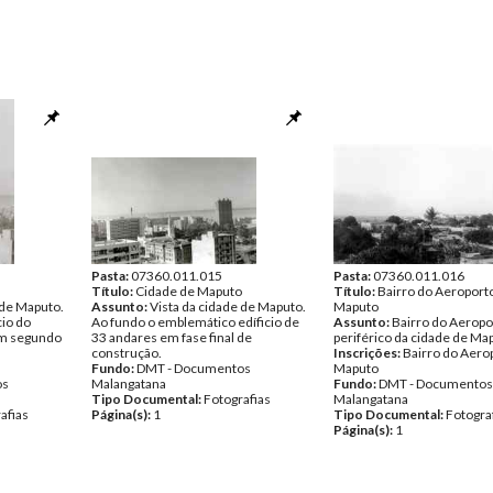
Pasta:
07360.011.015
Pasta:
07360.011.016
Título:
Cidade de Maputo
Título:
Bairro do Aeroport
 de Maputo.
Assunto:
Vista da cidade de Maputo.
Maputo
cio do
Ao fundo o emblemático edíficio de
Assunto:
Bairro do Aeropo
em segundo
33 andares em fase final de
periférico da cidade de Ma
construção.
Inscrições:
Bairro do Aero
Fundo:
DMT - Documentos
Maputo
os
Malangatana
Fundo:
DMT - Documentos
Tipo Documental:
Fotografias
Malangatana
afias
Página(s):
1
Tipo Documental:
Fotogra
Página(s):
1