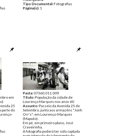
Tipo Documental:
Fotografias
fias
Página(s):
1
Pasta:
07360.011.009
embro em
Título:
População da cidade de
o)
Lourenço Marques nos anos 60
Avenida 25
Assunto:
Passeio da Avenida 25 de
 parte do
Setembro, junto aos armazéns "Jonh
ourenço-
Orr's", em Lourenço-Marques
(Maputo).
Em pé, em primeiro plano, José
Craveirinha.
fias
A fotografia poderá ter sido captada
num intervalo do julgamento do