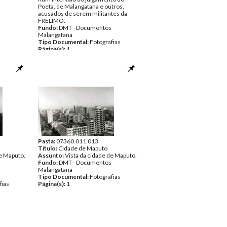
Poeta, de Malangatana e outros,
acusados de serem militantes da
FRELIMO.
Fundo:
DMT - Documentos
Malangatana
Tipo Documental:
Fotografias
Página(s):
1
Pasta:
07360.011.013
Título:
Cidade de Maputo
de Maputo.
Assunto:
Vista da cidade de Maputo.
Fundo:
DMT - Documentos
Malangatana
Tipo Documental:
Fotografias
fias
Página(s):
1