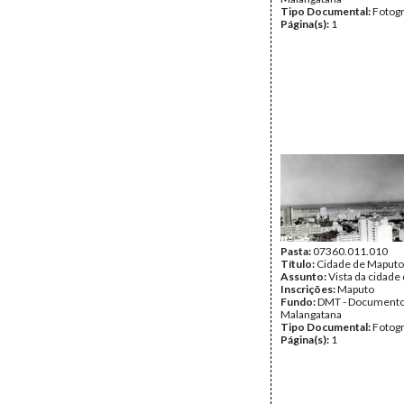
Tipo Documental:
Fotogr
Página(s):
1
Pasta:
07360.011.010
Título:
Cidade de Maputo
Assunto:
Vista da cidade
Inscrições:
Maputo
Fundo:
DMT - Document
Malangatana
Tipo Documental:
Fotogr
Página(s):
1