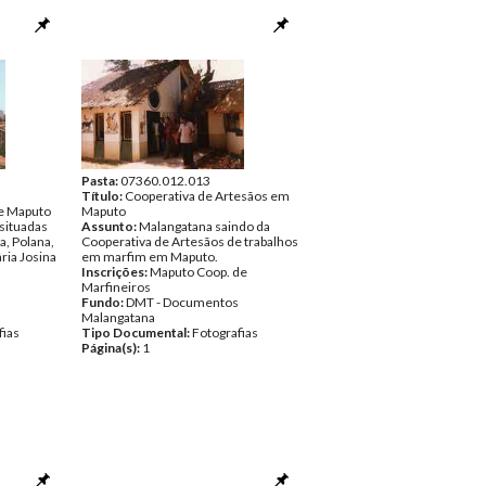
Pasta:
07360.012.013
Título:
Cooperativa de Artesãos em
de Maputo
Maputo
situadas
Assunto:
Malangatana saindo da
a, Polana,
Cooperativa de Artesãos de trabalhos
ria Josina
em marfim em Maputo.
Inscrições:
Maputo Coop. de
Marfineiros
Fundo:
DMT - Documentos
Malangatana
fias
Tipo Documental:
Fotografias
Página(s):
1