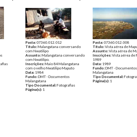
Pasta:
07360.012.012
Pasta:
07360.012.008
Título:
Malangatana conversando
Título:
Vista aérea de Map
com Nwatilipo
Assunto:
Vista aérea de M
os
Assunto:
Malangatana conversando
Inscrições:
Vista aérea de 
com Nwatilipo.
1989
afias
Inscrições:
Maio 84 Malangatana
Data:
1989
com o velho Nwatilipo Maputo
Fundo:
DMT - Documentos
Data:
1984
Malangatana
Fundo:
DMT - Documentos
Tipo Documental:
Fotogra
Malangatana
Página(s):
1
Tipo Documental:
Fotografias
Página(s):
1