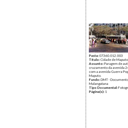
Pasta:
07360.012.003
Título:
Cidade de Maputo
Assunto:
Paragem de aut
cruzamento da avenida 24
com a avenida Guerra Pop
Maputo.
Fundo:
DMT - Document
Malangatana
Tipo Documental:
Fotogr
Página(s):
1