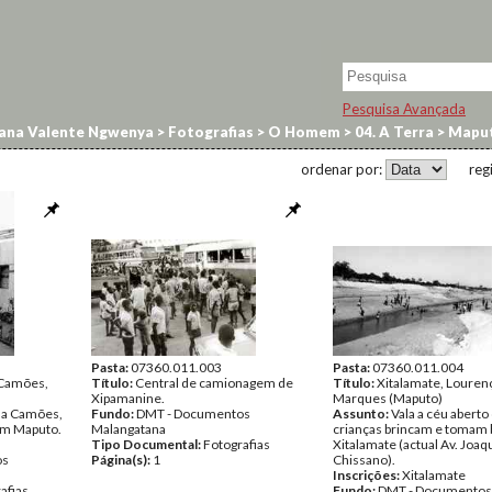
Pesquisa Avançada
ana Valente Ngwenya
>
Fotografias
>
O Homem
>
04. A Terra
>
Mapu
ordenar por:
reg
Pasta:
07360.011.003
Pasta:
07360.011.004
 Camões,
Título:
Central de camionagem de
Título:
Xitalamate, Louren
Xipamanine.
Marques (Maputo)
ua Camões,
Fundo:
DMT - Documentos
Assunto:
Vala a céu aberto
em Maputo.
Malangatana
crianças brincam e tomam
Tipo Documental:
Fotografias
Xitalamate (actual Av. Joa
os
Página(s):
1
Chissano).
Inscrições:
Xitalamate
afias
Fundo:
DMT - Documentos