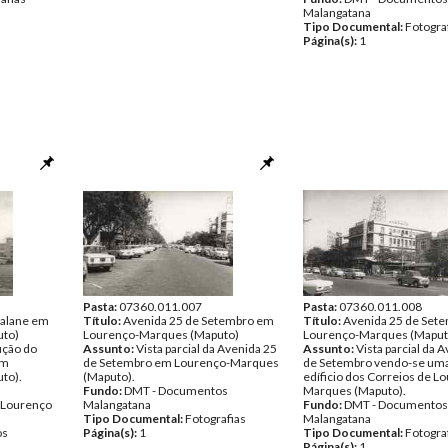
Malangatana
Tipo Documental:
Fotogra
Página(s):
1
Pasta:
07360.011.007
Pasta:
07360.011.008
valane em
Título:
Avenida 25 de Setembro em
Título:
Avenida 25 de Set
uto)
Lourenço-Marques (Maputo)
Lourenço-Marques (Maput
ução do
Assunto:
Vista parcial da Avenida 25
Assunto:
Vista parcial da 
em
de Setembro em Lourenço-Marques
de Setembro vendo-se uma
to).
(Maputo).
edíficio dos Correios de L
Fundo:
DMT - Documentos
Marques (Maputo).
 Lourenço
Malangatana
Fundo:
DMT - Documentos
Tipo Documental:
Fotografias
Malangatana
os
Página(s):
1
Tipo Documental:
Fotogra
Página(s):
1