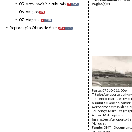
05. Activ. sociais e culturais
Página(s):
1
5
205
06. Amigos
63
07. Viagens
2
110
Reprodução Obras de Arte
422
555
Pasta:
07360.011.006
Título:
Aeroporto de Ma
Lourenço-Marques (Map
Assunto:
Fase de constr
Aeroporto de Mavalane 
Lourenço-Marques (Mapu
Autor:
Malangatana
Inscrições:
Aeroporto de
Marques
Fundo:
DMT - Document
Malangatana