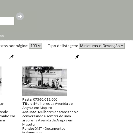
to
istos por página:
Tipo de listagem:
Pasta:
07360.011.005
ço-
Título:
Mulheres da Avenida de
Angola em Maputo
 onde
Assunto:
Mulheres descansando e
 banho em
conversando à sombra de uma
quim
árvore na Avenida de Angola em
Maputo.
Fundo:
DMT - Documentos
Malangatana