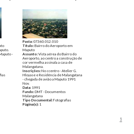
Pasta:
07360.012.010
uto
Título:
Bairro do Aeroporto em
aputo.
Maputo
Maputo -
Assunto:
Vista aérea do Bairro do
Aeroporto, ao centro a construção de
cor vermelha assinala a casa de
Malangatana.
Inscrições:
No ccentro - Atelier G.
fias
Hloyase e Residência de Malangatana
- chegada de avião a Maputo 1991
Nov.
Data:
1991
Fundo:
DMT - Documentos
Malangatana
Tipo Documental:
Fotografias
Página(s):
1
1