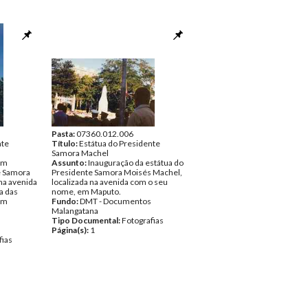
Pasta:
07360.012.006
nte
Título:
Estátua do Presidente
Samora Machel
em
Assunto:
Inauguração da estátua do
 Samora
Presidente Samora Moisés Machel,
na avenida
localizada na avenida com o seu
a das
nome, em Maputo.
dim
Fundo:
DMT - Documentos
Malangatana
Tipo Documental:
Fotografias
Página(s):
1
fias