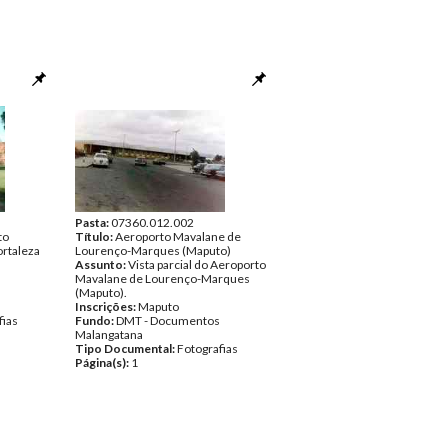
Pasta:
07360.012.002
to
Título:
Aeroporto Mavalane de
ortaleza
Lourenço-Marques (Maputo)
Assunto:
Vista parcial do Aeroporto
Mavalane de Lourenço-Marques
(Maputo).
Inscrições:
Maputo
fias
Fundo:
DMT - Documentos
Malangatana
Tipo Documental:
Fotografias
Página(s):
1