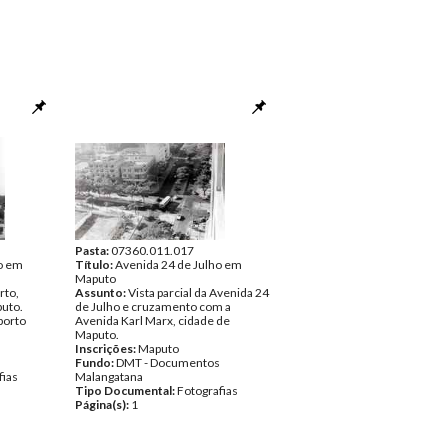
Pasta:
07360.011.017
o em
Título:
Avenida 24 de Julho em
Maputo
rto,
Assunto:
Vista parcial da Avenida 24
puto.
de Julho e cruzamento com a
porto
Avenida Karl Marx, cidade de
Maputo.
Inscrições:
Maputo
Fundo:
DMT - Documentos
fias
Malangatana
Tipo Documental:
Fotografias
Página(s):
1