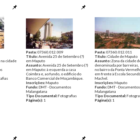
Pasta:
07360.012.009
Pasta:
07360.012.011
Título:
Avenida 25 de Setembro (?)
Título:
Cidade de Maputo
 na cidade
em Maputo
Assunto:
Zona da cidade 
Assunto:
Avenida 25 de Setembro (?)
denominada por barreiras, 
os
em Maputo: à esquerda a casa
no bairro da Ponta Vermelh
Coimbra e, ao fundo, o edíficio do
em frente à Escola Secundá
afias
Banco Comercial de Moçambique.
Machel.
Inscrições:
Maputo
Inscrições:
Maputo
Fundo:
DMT - Documentos
Fundo:
DMT - Documentos
Malangatana
Malangatana
Tipo Documental:
Fotografias
Tipo Documental:
Fotogra
Página(s):
1
Página(s):
1