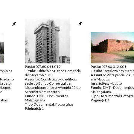
Pasta:
07360.011.019
Pasta:
07360.012.001
tónio da
Título:
Edíficio do Banco Comercial
Título:
Fortaleza em Mapu
de Moçambique
Assunto:
Vista parcial da F
situada no
Assunto:
Construção do edíficio
em Maputo.
da pelo
sede do Banco Comercial de
Inscrições:
Maputo
 Lopes.
Moçambique sito na Avenida 25 de
Fundo:
DMT - Documentos
os
Setembro em Maputo.
Malangatana
Fundo:
DMT - Documentos
Tipo Documental:
Fotogra
afias
Malangatana
Página(s):
1
Tipo Documental:
Fotografias
Página(s):
1