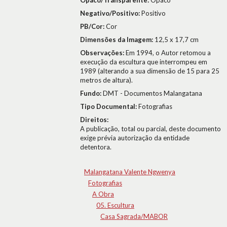
Opaco/Transparente:
Opaco
Negativo/Positivo:
Positivo
PB/Cor:
Cor
Dimensões da Imagem:
12,5 x 17,7 cm
Observações:
Em 1994, o Autor retomou a
execução da escultura que interrompeu em
1989 (alterando a sua dimensão de 15 para 25
metros de altura).
Fundo:
DMT - Documentos Malangatana
Tipo Documental:
Fotografias
Direitos:
A publicação, total ou parcial, deste documento
exige prévia autorização da entidade
detentora.
Malangatana Valente Ngwenya
Fotografias
A Obra
05. Escultura
Casa Sagrada/MABOR