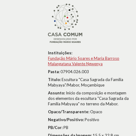
Instituições:
Fundação Mário Soares e Maria Barroso
Malangatana Valente Ngwenya
Pasta:
07904.026.003
Título:
Escultura "Casa Sagrada da Família
Mabyaya"/Mabor, Moçambique
Assunto:
Início da composição e montagem
dos elementos da escultura "Casa Sagrada da
Família Mabyaya" no terreno da Mabor.
Opaco/Transparente:
Opaco
Negativo/Positivo:
Positivo
PB/Cor:
PB
Dimensões da Imagem:
15,5 x 22,8 cm