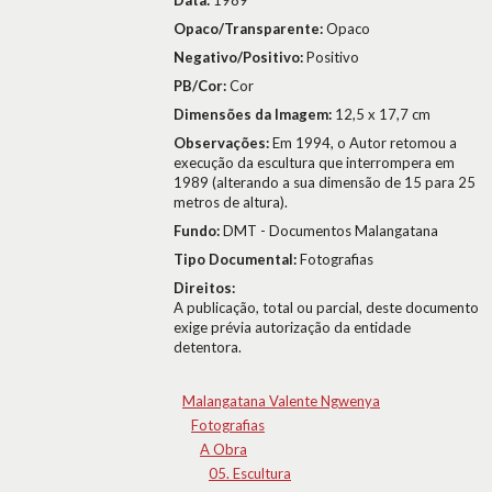
Data:
1989
Opaco/Transparente:
Opaco
Negativo/Positivo:
Positivo
PB/Cor:
Cor
Dimensões da Imagem:
12,5 x 17,7 cm
Observações:
Em 1994, o Autor retomou a
execução da escultura que interrompera em
1989 (alterando a sua dimensão de 15 para 25
metros de altura).
Fundo:
DMT - Documentos Malangatana
Tipo Documental:
Fotografias
Direitos:
A publicação, total ou parcial, deste documento
exige prévia autorização da entidade
detentora.
Malangatana Valente Ngwenya
Fotografias
A Obra
05. Escultura