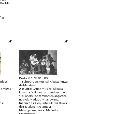
e Rui Mário
fias
Pasta:
07363.010.005
migos
Título:
Grupo musical Xikuwa-kuwa
de Matalana
m amigos
Assunto:
Grupo musical Xikuwa-
kuwa de Matalana actuando na peça
"O Lobolo". Ao tambor Malangatana
na viola Madudu Mhangwana.
fias
Inscrições:
Conjunto Xikuwa-Kuwa
de Matalana. No tambor -
Malangatana, viola - Madudo
Mhangwana