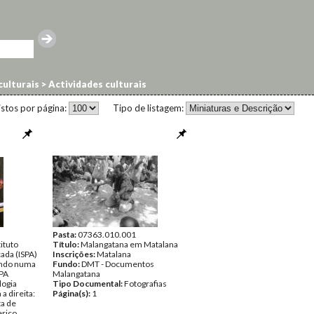
 culturais
>
Actividades culturais
istos por página:
Tipo de listagem:
Pasta:
07363.010.001
ituto
Título:
Malangatana em Matalana
cada (ISPA)
Inscrições:
Matalana
ando numa
Fundo:
DMT - Documentos
SPA
Malangatana
logia
Tipo Documental:
Fotografias
a direita:
Página(s):
1
ta de
erico