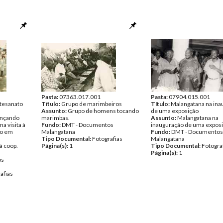
Pasta:
07363.017.001
Pasta:
07904.015.001
rtesanato
Título:
Grupo de marimbeiros
Título:
Malangatana na ina
Assunto:
Grupo de homens tocando
de uma exposição
ançando
marimbas.
Assunto:
Malangatana na
 visita à
Fundo:
DMT - Documentos
inauguração de uma exposi
to em
Malangatana
Fundo:
DMT - Documentos
Tipo Documental:
Fotografias
Malangatana
à coop.
Página(s):
1
Tipo Documental:
Fotogra
Página(s):
1
os
afias