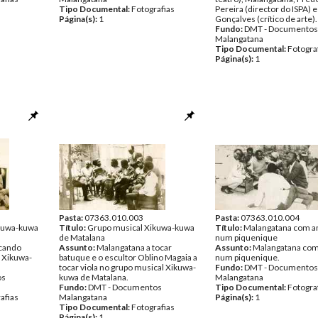
Tipo Documental:
Fotografias
Pereira (director do ISPA) 
Página(s):
1
Gonçalves (crítico de arte).
Fundo:
DMT - Documentos
Malangatana
Tipo Documental:
Fotogra
Página(s):
1
Pasta:
07363.010.003
Pasta:
07363.010.004
kuwa-kuwa
Título:
Grupo musical Xikuwa-kuwa
Título:
Malangatana com a
de Matalana
num piquenique
cando
Assunto:
Malangatana a tocar
Assunto:
Malangatana co
 Xikuwa-
batuque e o escultor Oblino Magaia a
num piquenique.
tocar viola no grupo musical Xikuwa-
Fundo:
DMT - Documentos
os
kuwa de Matalana.
Malangatana
Fundo:
DMT - Documentos
Tipo Documental:
Fotogra
afias
Malangatana
Página(s):
1
Tipo Documental:
Fotografias
Página(s):
1