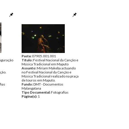
Pasta:
07905.001.001
uguração
Título:
Festival Nacional da Canção e
Música Tradicional em Maputo
Assunto:
Miriam Makeba actuando
ção.
no Festival Nacional da Canção e
Música Tradicional realizado na praça
de touros em Maputo.
fias
Fundo:
DMT - Documentos
Malangatana
Tipo Documental:
Fotografias
Página(s):
1