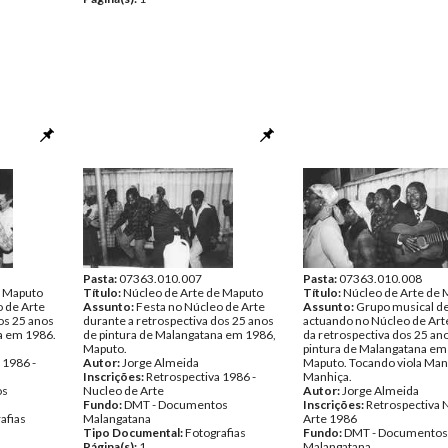
Pasta:
07363.010.007
Pasta:
07363.010.008
e Maputo
Título:
Núcleo de Arte de Maputo
Título:
Núcleo de Arte de 
o de Arte
Assunto:
Festa no Núcleo de Arte
Assunto:
Grupo musical d
os 25 anos
durante a retrospectiva dos 25 anos
actuando no Núcleo de Arte
a em 1986.
de pintura de Malangatana em 1986,
da retrospectiva dos 25 an
Maputo.
pintura de Malangatana em
 1986 -
Autor:
Jorge Almeida
Maputo. Tocando viola Man
Inscrições:
Retrospectiva 1986 -
Manhiça.
os
Nucleo de Arte
Autor:
Jorge Almeida
Fundo:
DMT - Documentos
Inscrições:
Retrospectiva 
afias
Malangatana
Arte 1986
Tipo Documental:
Fotografias
Fundo:
DMT - Documentos
Página(s):
1
Malangatana