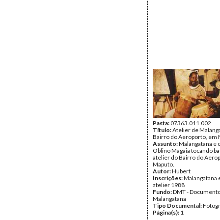
Pasta:
07363.011.002
Título:
Atelier de Malang
Bairro do Aeroporto, em
Assunto:
Malangatana e o
Oblino Magaia tocando b
atelier do Bairro do Aer
Maputo.
Autor:
Hubert
Inscrições:
Malangatana 
atelier 1988
Fundo:
DMT - Document
Malangatana
Tipo Documental:
Fotogr
Página(s):
1