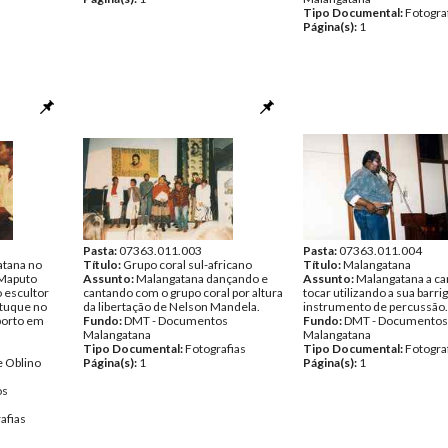
Tipo Documental:
Fotogra
Página(s):
1
Pasta:
07363.011.003
Pasta:
07363.011.004
atana no
Título:
Grupo coral sul-africano
Título:
Malangatana
 Maputo
Assunto:
Malangatana dançando e
Assunto:
Malangatana a ca
 escultor
cantando com o grupo coral por altura
tocar utilizando a sua barr
atuque no
da libertação de Nelson Mandela.
instrumento de percussão.
oporto em
Fundo:
DMT - Documentos
Fundo:
DMT - Documentos
Malangatana
Malangatana
Tipo Documental:
Fotografias
Tipo Documental:
Fotogra
e Oblino
Página(s):
1
Página(s):
1
os
afias