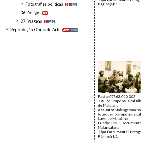
Fotografias políticas
Página(s):
1
73
82
06. Amigos
63
07. Viagens
2
110
Reprodução Obras de Arte
422
555
Pasta:
07363.010.002
Título:
Grupo musical Xi
de Matalana
Assunto:
Malangatana to
batuque no grupo musical
kuwa de Matalana.
Fundo:
DMT - Document
Malangatana
Tipo Documental:
Fotogr
Página(s):
1