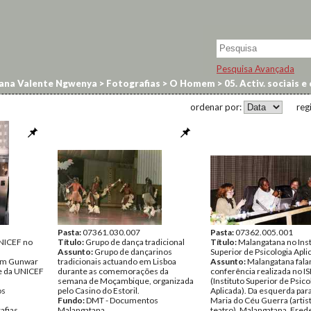
Pesquisa Avançada
ana Valente Ngwenya
>
Fotografias
>
O Homem
>
05. Activ. sociais e
ordenar por:
reg
Pasta:
07361.030.007
Pasta:
07362.005.001
NICEF no
Título:
Grupo de dança tradicional
Título:
Malangatana no Inst
Assunto:
Grupo de dançarinos
Superior de Psicologia Apli
om Gunwar
tradicionais actuando em Lisboa
Assunto:
Malangatana fal
e da UNICEF
durante as comemorações da
conferência realizada no I
semana de Moçambique, organizada
(Instituto Superior de Psico
os
pelo Casino do Estoril.
Aplicada). Da esquerda para 
Fundo:
DMT - Documentos
Maria do Céu Guerra (artis
afias
Malangatana
teatro), Malangatana, Fred