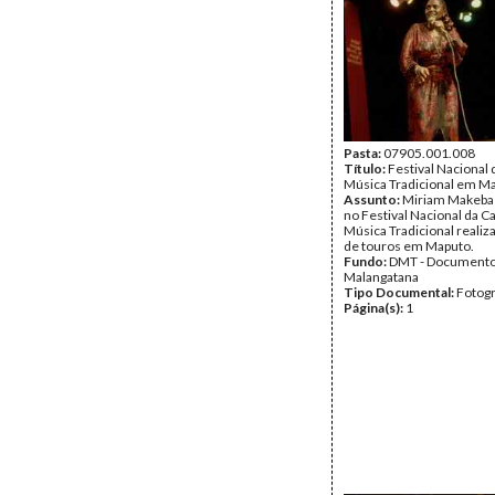
Pasta:
07905.001.008
Título:
Festival Nacional
Música Tradicional em M
Assunto:
Miriam Makeba
no Festival Nacional da C
Música Tradicional realiz
de touros em Maputo.
Fundo:
DMT - Document
Malangatana
Tipo Documental:
Fotogr
Página(s):
1