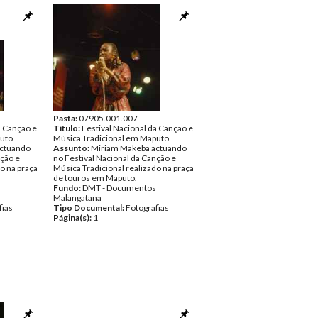
Pasta:
07905.001.007
a Canção e
Título:
Festival Nacional da Canção e
puto
Música Tradicional em Maputo
actuando
Assunto:
Miriam Makeba actuando
nção e
no Festival Nacional da Canção e
o na praça
Música Tradicional realizado na praça
de touros em Maputo.
Fundo:
DMT - Documentos
Malangatana
fias
Tipo Documental:
Fotografias
Página(s):
1