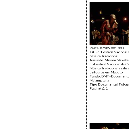
Pasta:
07905.001.003
Título:
Festival Nacional
Música Tradicional
Assunto:
Miriam Makeba
no Festival Nacional da C
Música Tradicional realiz
de touros em Maputo.
Fundo:
DMT - Document
Malangatana
Tipo Documental:
Fotogr
Página(s):
1