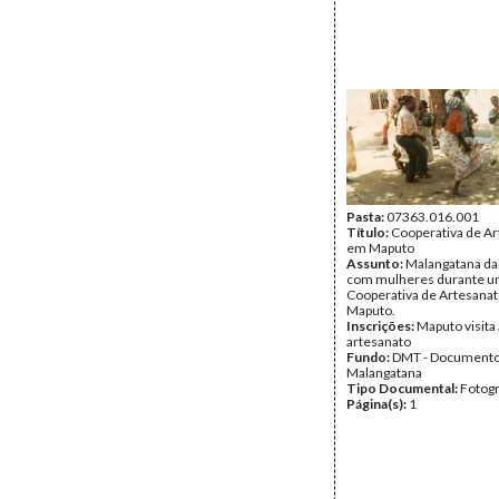
Pasta:
07363.016.001
Título:
Cooperativa de A
em Maputo
Assunto:
Malangatana d
com mulheres durante uma
Cooperativa de Artesana
Maputo.
Inscrições:
Maputo visita 
artesanato
Fundo:
DMT - Document
Malangatana
Tipo Documental:
Fotogr
Página(s):
1