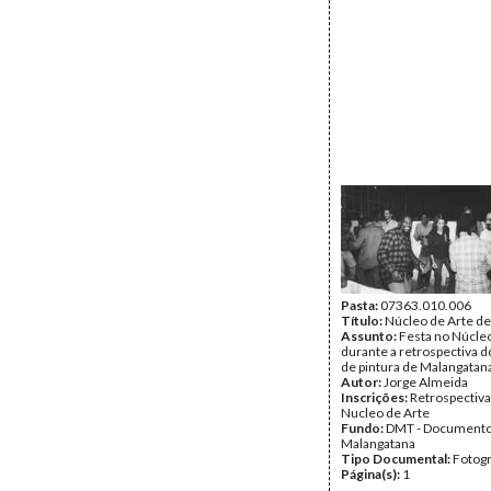
Pasta:
07363.010.006
Título:
Núcleo de Arte d
Assunto:
Festa no Núcle
durante a retrospectiva d
de pintura de Malangatan
Autor:
Jorge Almeida
Inscrições:
Retrospectiva
Nucleo de Arte
Fundo:
DMT - Document
Malangatana
Tipo Documental:
Fotogr
Página(s):
1