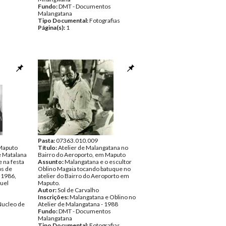
Fundo:
DMT - Documentos
Malangatana
Tipo Documental:
Fotografias
Página(s):
1
Pasta:
07363.010.009
Maputo
Título:
Atelier de Malangatana no
e Matalana
Bairro do Aeroporto, em Maputo
 na festa
Assunto:
Malangatana e o escultor
os de
Oblino Magaia tocando batuque no
 1986,
atelier do Bairro do Aeroporto em
uel
Maputo.
Autor:
Sol de Carvalho
Inscrições:
Malangatana e Oblino no
Nucleo de
Atelier de Malangatana - 1988
Fundo:
DMT - Documentos
Malangatana
Tipo Documental:
Fotografias