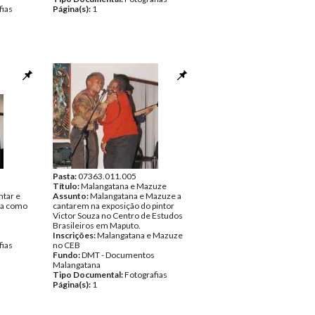
fias
Página(s):
1
Pasta:
07363.011.005
Título:
Malangatana e Mazuze
ntar e
Assunto:
Malangatana e Mazuze a
iga como
cantarem na exposição do pintor
Victor Souza no Centro de Estudos
Brasileiros em Maputo.
Inscrições:
Malangatana e Mazuze
fias
no CEB
Fundo:
DMT - Documentos
Malangatana
Tipo Documental:
Fotografias
Página(s):
1