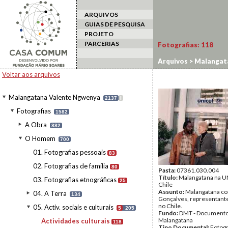
ARQUIVOS
GUIAS DE PESQUISA
PROJETO
PARCERIAS
Fotografias:
118
Arquivos
>
Malangat
Voltar aos arquivos
Malangatana Valente Ngwenya
2137
I
Fotografias
1582
A Obra
882
O Homem
700
01. Fotografias pessoais
83
02. Fotografias de família
80
Pasta:
07361.030.004
Título:
Malangatana na U
03. Fotografias etnográficas
25
Chile
Assunto:
Malangatana c
04. A Terra
134
Gonçalves, representant
no Chile.
05. Activ. sociais e culturais
5
205
Fundo:
DMT - Document
Malangatana
Actividades culturais
118
Tipo Documental:
Fotogr