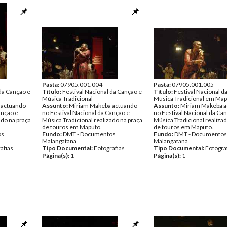
Pasta:
07905.001.004
Pasta:
07905.001.005
 da Canção e
Título:
Festival Nacional da Canção e
Título:
Festival Nacional d
Música Tradicional
Música Tradicional em Ma
 actuando
Assunto:
Miriam Makeba actuando
Assunto:
Miriam Makeba 
anção e
no Festival Nacional da Canção e
no Festival Nacional da Ca
ado na praça
Música Tradicional realizado na praça
Música Tradicional realizad
de touros em Maputo.
de touros em Maputo.
os
Fundo:
DMT - Documentos
Fundo:
DMT - Documentos
Malangatana
Malangatana
afias
Tipo Documental:
Fotografias
Tipo Documental:
Fotogra
Página(s):
1
Página(s):
1