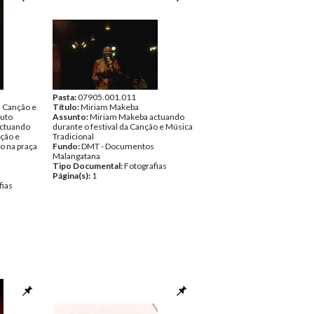
Pasta:
07905.001.011
a Canção e
Título:
Miriam Makeba
puto
Assunto:
Miriam Makeba actuando
actuando
durante o festival da Canção e Música
nção e
Tradicional
o na praça
Fundo:
DMT - Documentos
Malangatana
Tipo Documental:
Fotografias
Página(s):
1
fias