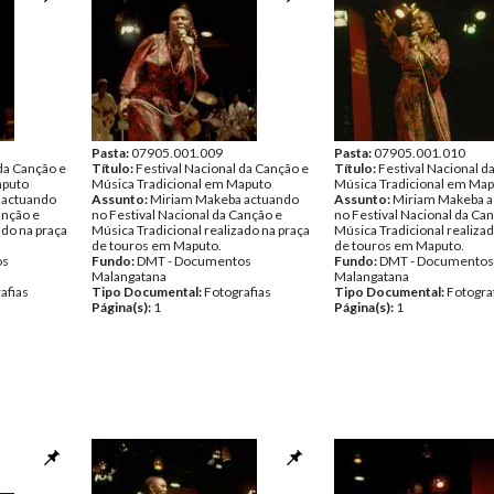
Pasta:
07905.001.009
Pasta:
07905.001.010
 da Canção e
Título:
Festival Nacional da Canção e
Título:
Festival Nacional d
aputo
Música Tradicional em Maputo
Música Tradicional em Ma
 actuando
Assunto:
Miriam Makeba actuando
Assunto:
Miriam Makeba 
anção e
no Festival Nacional da Canção e
no Festival Nacional da Ca
ado na praça
Música Tradicional realizado na praça
Música Tradicional realizad
de touros em Maputo.
de touros em Maputo.
os
Fundo:
DMT - Documentos
Fundo:
DMT - Documentos
Malangatana
Malangatana
afias
Tipo Documental:
Fotografias
Tipo Documental:
Fotogra
Página(s):
1
Página(s):
1