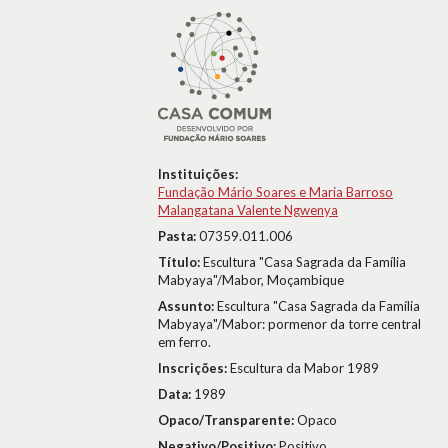
Instituições:
Fundação Mário Soares e Maria Barroso
Malangatana Valente Ngwenya
Pasta:
07359.011.006
Título:
Escultura "Casa Sagrada da Família
Mabyaya"/Mabor, Moçambique
Assunto:
Escultura "Casa Sagrada da Família
Mabyaya"/Mabor: pormenor da torre central
em ferro.
Inscrições:
Escultura da Mabor 1989
Data:
1989
Opaco/Transparente:
Opaco
Negativo/Positivo:
Positivo