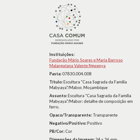
Instituições:
Fundação Mário Soares e Maria Barroso
Malangatana Valente Ngwenya
Pasta:
07830.004.008
Título:
Escultura "Casa Sagrada da Família
Mabyaya"/Mabor, Moçambique
Assunto:
Escultura "Casa Sagrada da Família
Mabyaya"/Mabor: detalhe de composição em
ferro.
Opaco/Transparente:
Transparente
Negativo/Positivo:
Positivo
PB/Cor:
Cor
Dimensões da Imagem:
24 x 36 mm