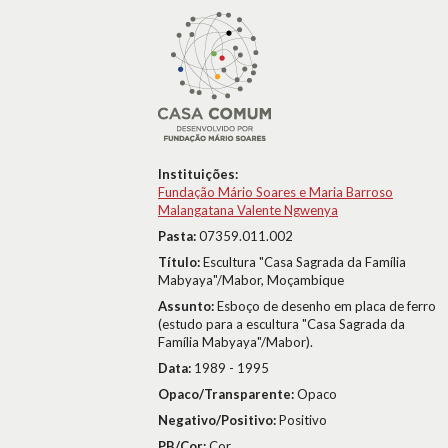
Instituições:
Fundação Mário Soares e Maria Barroso
Malangatana Valente Ngwenya
Pasta:
07359.011.002
Título:
Escultura "Casa Sagrada da Família
Mabyaya"/Mabor, Moçambique
Assunto:
Esboço de desenho em placa de ferro
(estudo para a escultura "Casa Sagrada da
Família Mabyaya"/Mabor).
Data:
1989 - 1995
Opaco/Transparente:
Opaco
Negativo/Positivo:
Positivo
PB/Cor:
Cor