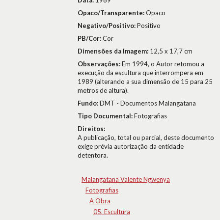
Data:
1989
Opaco/Transparente:
Opaco
Negativo/Positivo:
Positivo
PB/Cor:
Cor
Dimensões da Imagem:
12,5 x 17,7 cm
Observações:
Em 1994, o Autor retomou a
execução da escultura que interrompera em
1989 (alterando a sua dimensão de 15 para 25
metros de altura).
Fundo:
DMT - Documentos Malangatana
Tipo Documental:
Fotografias
Direitos:
A publicação, total ou parcial, deste documento
exige prévia autorização da entidade
detentora.
Malangatana Valente Ngwenya
Fotografias
A Obra
05. Escultura