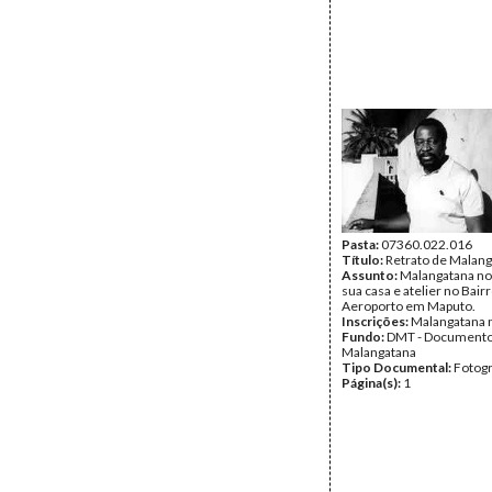
Pasta:
07360.022.016
Título:
Retrato de Malan
Assunto:
Malangatana no 
sua casa e atelier no Bair
Aeroporto em Maputo.
Inscrições:
Malangatana n
Fundo:
DMT - Document
Malangatana
Tipo Documental:
Fotogr
Página(s):
1