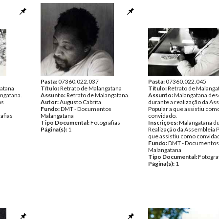
Pasta:
07360.022.037
Pasta:
07360.022.045
gatana
Título:
Retrato de Malangatana
Título:
Retrato de Malanga
angatana.
Assunto:
Retrato de Malangatana.
Assunto:
Malangatana de
os
Autor:
Augusto Cabrita
durante a realização da As
Fundo:
DMT - Documentos
Popular a que assistiu com
afias
Malangatana
convidado.
Tipo Documental:
Fotografias
Inscrições:
Malangatana du
Página(s):
1
Realização da Assembleia P
que assistiu como convida
Fundo:
DMT - Documentos
Malangatana
Tipo Documental:
Fotogra
Página(s):
1