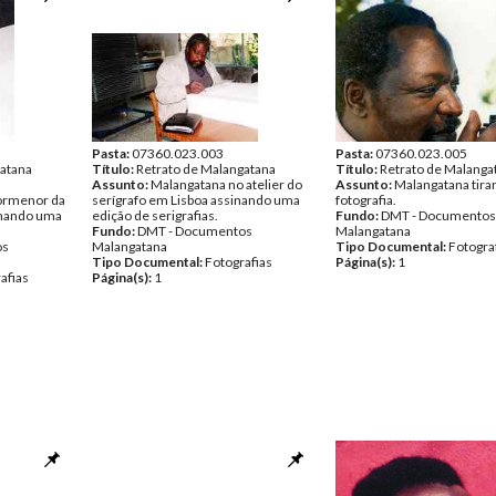
Pasta:
07360.023.003
Pasta:
07360.023.005
gatana
Título:
Retrato de Malangatana
Título:
Retrato de Malanga
Assunto:
Malangatana no atelier do
Assunto:
Malangatana tir
pormenor da
serígrafo em Lisboa assinando uma
fotografia.
inando uma
edição de serigrafias.
Fundo:
DMT - Documentos
Fundo:
DMT - Documentos
Malangatana
os
Malangatana
Tipo Documental:
Fotogra
Tipo Documental:
Fotografias
Página(s):
1
afias
Página(s):
1