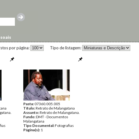
ssoais
istos por página:
Tipo de listagem:
Pasta:
07360.005.005
tana
Título:
Retrato de Malangatana
gatana.
Assunto:
Retrato de Malangatana.
Fundo:
DMT - Documentos
Malangatana
fias
Tipo Documental:
Fotografias
Página(s):
1