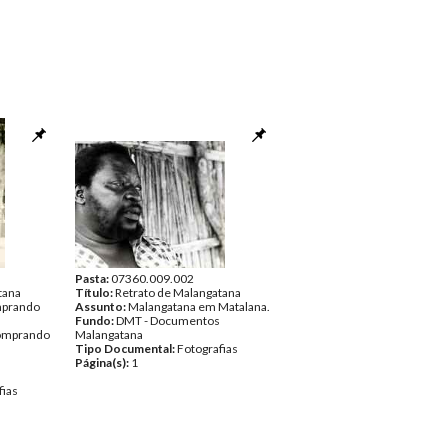
Pasta:
07360.009.002
tana
Título:
Retrato de Malangatana
mprando
Assunto:
Malangatana em Matalana.
Fundo:
DMT - Documentos
omprando
Malangatana
Tipo Documental:
Fotografias
Página(s):
1
fias