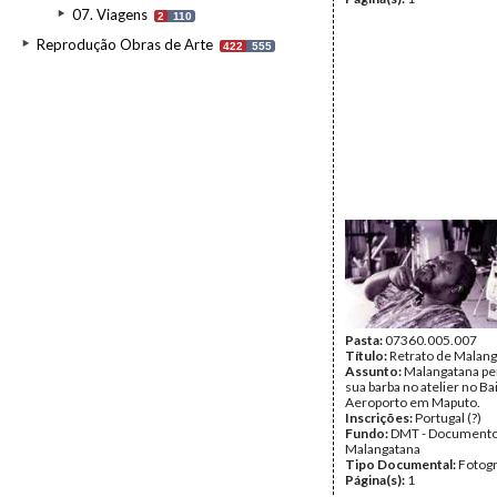
07. Viagens
2
110
Reprodução Obras de Arte
422
555
Pasta:
07360.005.007
Título:
Retrato de Malan
Assunto:
Malangatana pe
sua barba no atelier no Ba
Aeroporto em Maputo.
Inscrições:
Portugal (?)
Fundo:
DMT - Document
Malangatana
Tipo Documental:
Fotogr
Página(s):
1