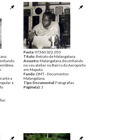
Pasta:
07360.022.050
tana
Título:
Retrato de Malangatana
senhando
Assunto:
Malangatana desenhando
sembleia
no seu atelier no Bairro do Aeroporto
o
em Maputo.
Fundo:
DMT - Documentos
rante a
Malangatana
opular a
Tipo Documental:
Fotografias
do
Página(s):
1
fias