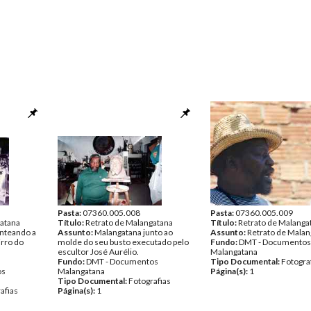
Pasta:
07360.005.008
Pasta:
07360.005.009
gatana
Título:
Retrato de Malangatana
Título:
Retrato de Malanga
nteando a
Assunto:
Malangatana junto ao
Assunto:
Retrato de Malan
irro do
molde do seu busto executado pelo
Fundo:
DMT - Documentos
escultor José Aurélio.
Malangatana
Fundo:
DMT - Documentos
Tipo Documental:
Fotogra
os
Malangatana
Página(s):
1
Tipo Documental:
Fotografias
afias
Página(s):
1