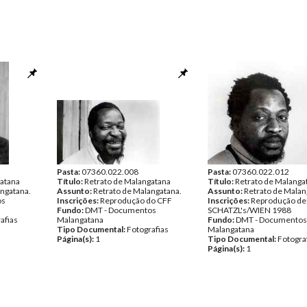
Pasta:
07360.022.008
Pasta:
07360.022.012
gatana
Título:
Retrato de Malangatana
Título:
Retrato de Malanga
angatana.
Assunto:
Retrato de Malangatana.
Assunto:
Retrato de Malan
os
Inscrições:
Reprodução do CFF
Inscrições:
Reprodução de
Fundo:
DMT - Documentos
SCHATZL's/WIEN 1988
afias
Malangatana
Fundo:
DMT - Documentos
Tipo Documental:
Fotografias
Malangatana
Página(s):
1
Tipo Documental:
Fotogra
Página(s):
1