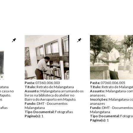
Pasta:
07360.006.003
Pasta:
07360.006.005
gatana
Título:
Retrato de Malangatana
Título:
Retrato de Malanga
 casa no
Assunto:
Malangatana arrumando os
Assunto:
Malangatana co
Maputo.
livros na biblioteca do atelier no
ananases.
os
Bairro do Aeroporto em Maputo.
Inscrições:
Malangatana c
Fundo:
DMT - Documentos
ananazes
afias
Malangatana
Fundo:
DMT - Documentos
Tipo Documental:
Fotografias
Malangatana
Página(s):
1
Tipo Documental:
Fotogra
Página(s):
1