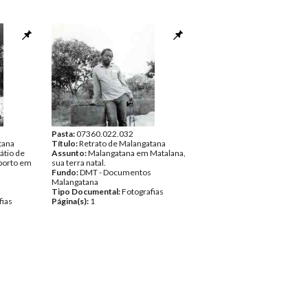
Pasta:
07360.022.032
tana
Título:
Retrato de Malangatana
átio de
Assunto:
Malangatana em Matalana,
oporto em
sua terra natal.
Fundo:
DMT - Documentos
Malangatana
Tipo Documental:
Fotografias
fias
Página(s):
1