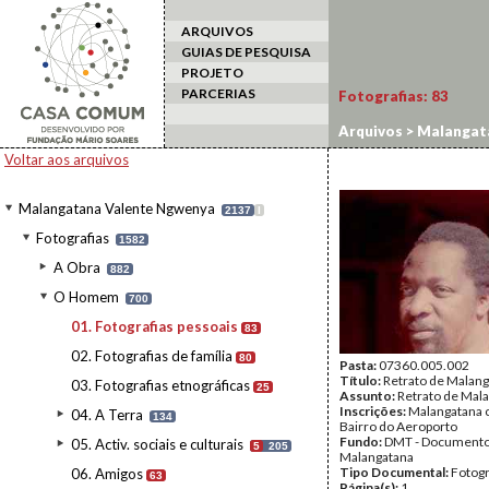
ARQUIVOS
GUIAS DE PESQUISA
PROJETO
PARCERIAS
Fotografias:
83
Arquivos
>
Malangat
Voltar aos arquivos
Malangatana Valente Ngwenya
2137
I
Fotografias
1582
A Obra
882
O Homem
700
01. Fotografias pessoais
83
02. Fotografias de família
80
Pasta:
07360.005.002
Título:
Retrato de Malan
03. Fotografias etnográficas
25
Assunto:
Retrato de Mal
Inscrições:
Malangatana 
04. A Terra
134
Bairro do Aeroporto
Fundo:
DMT - Document
05. Activ. sociais e culturais
5
205
Malangatana
Tipo Documental:
Fotogr
06. Amigos
63
Página(s):
1