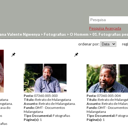
Pesquisa Avançada
ana Valente Ngwenya
>
Fotografias
>
O Homem
>
01. Fotografias pe
ordenar por:
reg
Pasta:
07360.005.003
Pasta:
07360.005.004
gatana
Título:
Retrato de Malangatana
Título:
Retrato de Malanga
angatana.
Assunto:
Retrato de Malangatana.
Assunto:
Retrato de Malan
casa do
Fundo:
DMT - Documentos
Fundo:
DMT - Documentos
Malangatana
Malangatana
os
Tipo Documental:
Fotografias
Tipo Documental:
Fotogra
Página(s):
1
Página(s):
1
afias