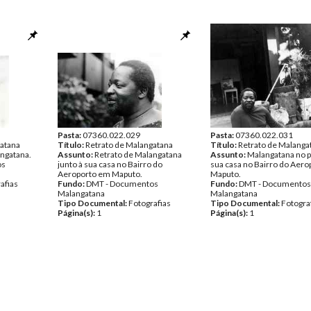
Pasta:
07360.022.029
Pasta:
07360.022.031
gatana
Título:
Retrato de Malangatana
Título:
Retrato de Malanga
angatana.
Assunto:
Retrato de Malangatana
Assunto:
Malangatana no p
os
junto à sua casa no Bairro do
sua casa no Bairro do Aer
Aeroporto em Maputo.
Maputo.
afias
Fundo:
DMT - Documentos
Fundo:
DMT - Documentos
Malangatana
Malangatana
Tipo Documental:
Fotografias
Tipo Documental:
Fotogra
Página(s):
1
Página(s):
1