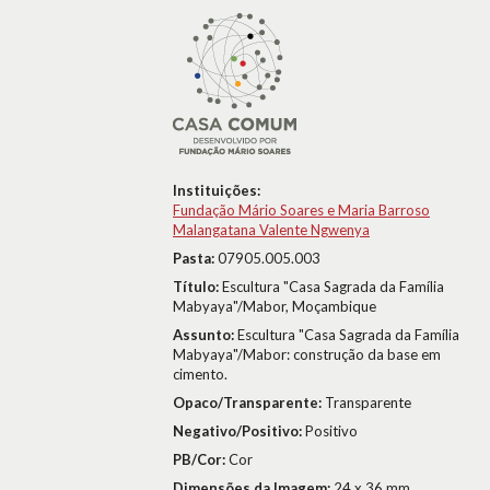
Instituições:
Fundação Mário Soares e Maria Barroso
Malangatana Valente Ngwenya
Pasta:
07905.005.003
Título:
Escultura "Casa Sagrada da Família
Mabyaya"/Mabor, Moçambique
Assunto:
Escultura "Casa Sagrada da Família
Mabyaya"/Mabor: construção da base em
cimento.
Opaco/Transparente:
Transparente
Negativo/Positivo:
Positivo
PB/Cor:
Cor
Dimensões da Imagem:
24 x 36 mm