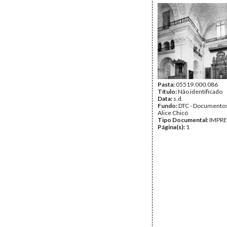
Pasta:
05519.000.086
Título:
Não identificado
Data:
s.d.
Fundo:
DTC - Documentos
Alice Chicó
Tipo Documental:
IMPR
Página(s):
1