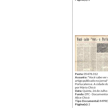
Pasta:
05478.012
Assunto:
"Você sabe ver 
artigo publicado no jornal
Portucalense. A cidade do
por Mário Chicó
Data:
Quinta, 26 de Julho
Fundo:
DTC - Documentos
Alice Chicó
Tipo Documental:
IMPR
Página(s):
2