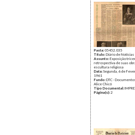
Pasta:
05452.035
Título:
Diário de Notícias 
Assunto:
Exposição trice
retrospectiva de suas obr
escultura religiosa
Data:
Segunda, 6 de Feve
1961
Fundo:
DTC - Documentos
Alice Chicó
Tipo Documental:
IMPR
Página(s):
2