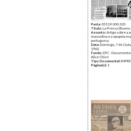
Pasta:
05519.000.305
Título:
La Prensa (Bueno 
Assunto:
Artigo sobre a a
manuelina e a epopeia ma
portuguesa
Data:
Domingo, 7 de Outu
1962
Fundo:
DTC - Documentos
Alice Chicó
Tipo Documental:
IMPR
Página(s):
1