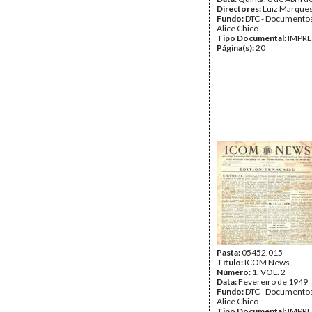
Directores:
Luiz Marque
Fundo:
DTC - Documentos
Alice Chicó
Tipo Documental:
IMPR
Página(s):
20
Pasta:
05452.015
Título:
ICOM News
Número:
1, VOL. 2
Data:
Fevereiro de 1949
Fundo:
DTC - Documentos
Alice Chicó
Tipo Documental:
IMPR