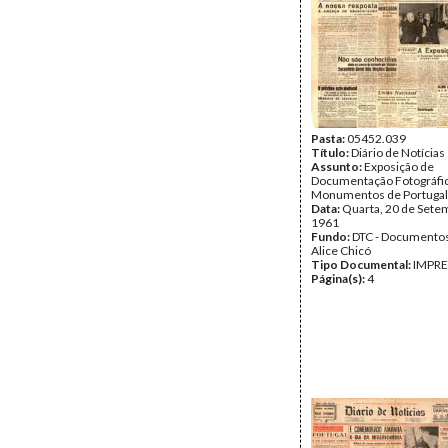
Pasta:
05452.039
Título:
Diário de Notícias
Assunto:
Exposição de
Documentação Fotográfi
Monumentos de Portugal 
Data:
Quarta, 20 de Sete
1961
Fundo:
DTC - Documentos
Alice Chicó
Tipo Documental:
IMPR
Página(s):
4