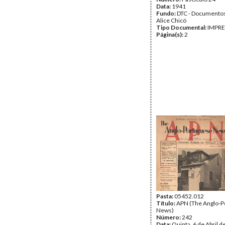
Data:
1941
Fundo:
DTC - Documentos
Alice Chicó
Tipo Documental:
IMPR
Página(s):
2
Pasta:
05452.012
Título:
APN (The Anglo-P
News)
Número:
242
Data:
Quinta, 6 de Abril 