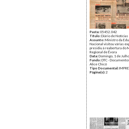
Pasta:
05452.042
Título:
Diário de Notícias
Assunto:
Ministro da Ed
Nacional visitou várias e
presidiu à reabertura do
Regional de Évora
Data:
Domingo, 1 de Julh
Fundo:
DTC - Documentos
Alice Chicó
Tipo Documental:
IMPR
Página(s):
2