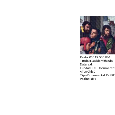
Pasta:
05519.000.081
Título:
Não identificado
Data:
s.d.
Fundo:
DTC - Documentos
Alice Chicó
Tipo Documental:
IMPR
Página(s):
1