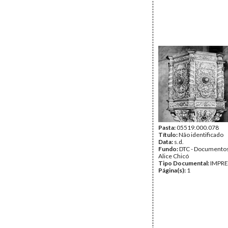
Pasta:
05519.000.078
Título:
Não identificado
Data:
s.d.
Fundo:
DTC - Documentos
Alice Chicó
Tipo Documental:
IMPR
Página(s):
1