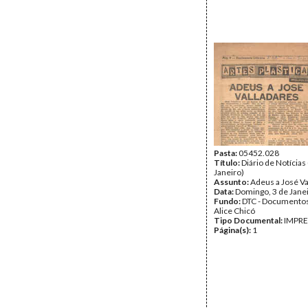
Pasta:
05452.028
Título:
Diário de Notícias
Janeiro)
Assunto:
Adeus a José V
Data:
Domingo, 3 de Jane
Fundo:
DTC - Documentos
Alice Chicó
Tipo Documental:
IMPR
Página(s):
1