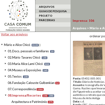
ARQUIVOS
GUIAS DE PESQUISA
PROJETO
PARCERIAS
Imprensa:
106
Arquivos
>
Mário e Al
Voltar aos arquivos
ordenar po
Mário e Alice Chicó
8139
I
01.Docs. pessoais e familiares
10
02.Mário Tavares Chicó
146
03.Maria Alice Lami Chicó
666
04.Museus e Exposições
245
05.Textos
146
Pasta:
05452.005.001
Título:
Diário de Notícias.
06.Fundação Calouste Gulbenkian
12
Assunto:
Iconografia de 
Gama. Razões que levaram
07.Correspondência
1066
de Figueiredo a aceitar 
autêntico o retrato que e
08.Imprensa/Recortes
106
390
Museu de Arte Antiga
Data:
s.d.
Arquitectura e Património
275
Fundo:
DTC - Documentos