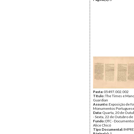
Pasta:
05497.002.002
Título:
The Times e Man
Guardian
Assunto:
Exposição de fo
Monumentos Portugueses
Data:
Quarta, 20 de Outu
- Sexta, 22 de Outubro de
Fundo:
DTC - Documentos
Alice Chicó
Tipo Documental:
IMPR
Página(s):
1