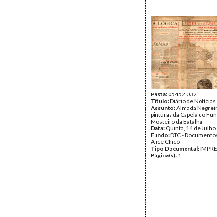
Pasta:
05452.032
Título:
Diário de Notícias
Assunto:
Almada Negreir
pinturas da Capela do Fu
Mosteiro da Batalha
Data:
Quinta, 14 de Julho
Fundo:
DTC - Documentos
Alice Chicó
Tipo Documental:
IMPR
Página(s):
1