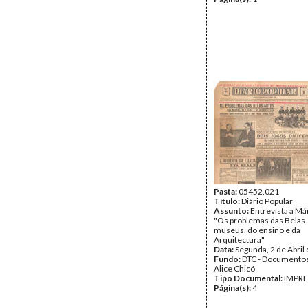
Pasta:
05452.021
Título:
Diário Popular
Assunto:
Entrevista a Má
"Os problemas das Belas-
museus, do ensino e da
Arquitectura"
Data:
Segunda, 2 de Abril
Fundo:
DTC - Documentos
Alice Chicó
Tipo Documental:
IMPR
Página(s):
4