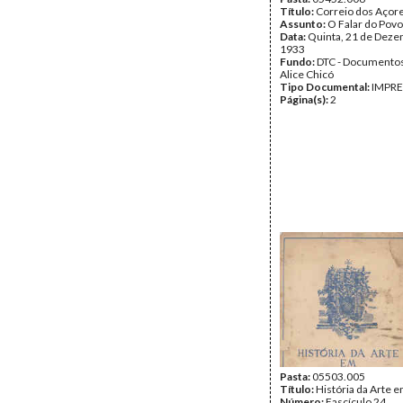
Título:
Correio dos Açor
Assunto:
O Falar do Povo
Data:
Quinta, 21 de Deze
1933
Fundo:
DTC - Documentos
Alice Chicó
Tipo Documental:
IMPR
Página(s):
2
Pasta:
05503.005
Título:
História da Arte 
Número:
Fascículo 24