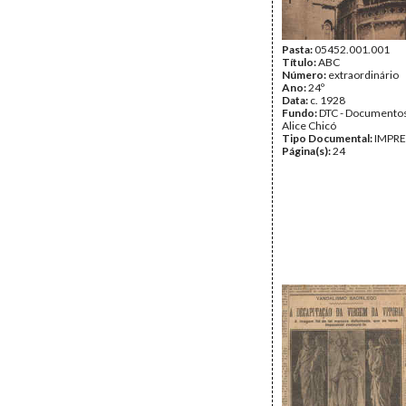
Pasta:
05452.001.001
Título:
ABC
Número:
extraordinário
Ano:
24º
Data:
c. 1928
Fundo:
DTC - Documentos
Alice Chicó
Tipo Documental:
IMPR
Página(s):
24