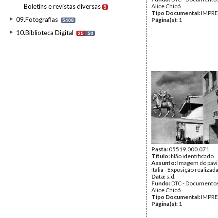
Boletins e revistas diversas
Alice Chicó
9
Tipo Documental:
IMPR
09.Fotografias
Página(s):
1
5408
10.Biblioteca Digital
25
50
Pasta:
05519.000.071
Título:
Não identificado
Assunto:
Imagem do pavi
Itália - Exposição realizad
Data:
s.d.
Fundo:
DTC - Documentos
Alice Chicó
Tipo Documental:
IMPR
Página(s):
1