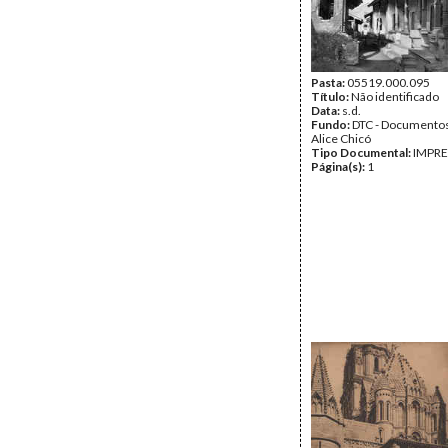
Pasta:
05519.000.095
Título:
Não identificado
Data:
s.d.
Fundo:
DTC - Documentos
Alice Chicó
Tipo Documental:
IMPR
Página(s):
1