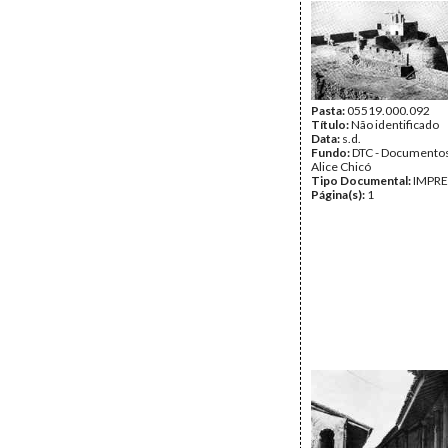
Pasta:
05519.000.092
Título:
Não identificado
Data:
s.d.
Fundo:
DTC - Documentos
Alice Chicó
Tipo Documental:
IMPR
Página(s):
1