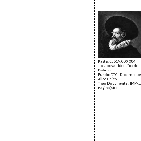
Pasta:
05519.000.084
Título:
Não identificado
Data:
s.d.
Fundo:
DTC - Documentos
Alice Chicó
Tipo Documental:
IMPR
Página(s):
1