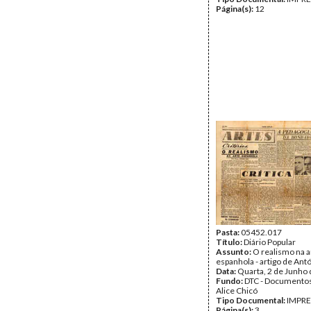
Página(s):
12
Pasta:
05452.017
Título:
Diário Popular
Assunto:
O realismo na a
espanhola - artigo de Ant
Data:
Quarta, 2 de Junho
Fundo:
DTC - Documentos
Alice Chicó
Tipo Documental:
IMPR
Página(s):
3