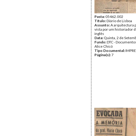
Pasta:
05462.002
Título:
Diário de Lisboa
Assunto:
A arquitectura 
vista por um historiador d
inglês
Data:
Quinta, 2 de Setem
Fundo:
DTC - Documentos
Alice Chicó
Tipo Documental:
IMPR
Página(s):
7