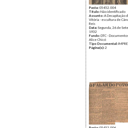
Pasta:
05452.004
Título:
Não identificado
Assunto:
A Decapitação 
Vitória - escultura de Câ
Reis
Data:
Segunda, 26 de Set
1932
Fundo:
DTC - Documentos
Alice Chicó
Tipo Documental:
IMPR
Página(s):
2
Pasta:
05452.006