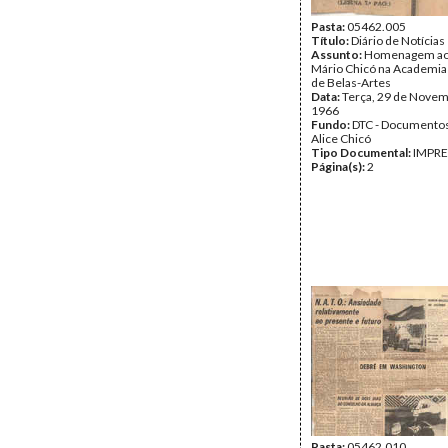
Pasta:
05462.005
Título:
Diário de Notícias
Assunto:
Homenagem ao 
Mário Chicó na Academia
de Belas-Artes
Data:
Terça, 29 de Novem
1966
Fundo:
DTC - Documentos
Alice Chicó
Tipo Documental:
IMPR
Página(s):
2
Pasta:
05462.010