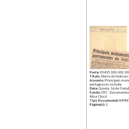
Pasta:
05435.002.002.00
Título:
Diário de Notícias
Assunto:
Prinicipais mo
portugueses na Índia.
Data:
Quinta, 16 de Outu
Fundo:
DTC - Documentos
Alice Chicó
Tipo Documental:
IMPR
Página(s):
2