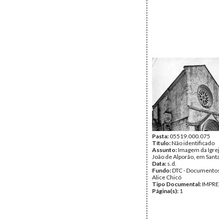
Pasta:
05519.000.075
Título:
Não identificado
Assunto:
Imagem da Igrej
João de Alporão, em San
Data:
s.d.
Fundo:
DTC - Documentos
Alice Chicó
Tipo Documental:
IMPR
Página(s):
1