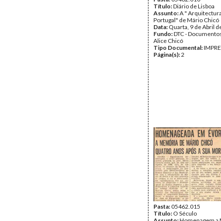
Título:
Diário de Lisboa
Assunto:
A " Arquitectur
Portugal" de Mário Chicó
Data:
Quarta, 9 de Abril 
Fundo:
DTC - Documentos
Alice Chicó
Tipo Documental:
IMPR
Página(s):
2
Pasta:
05462.015
Título:
O Século
Assunto:
Homenagem a M