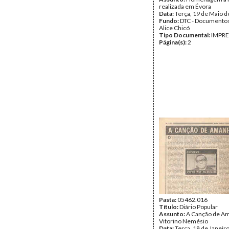
realizada em Évora
Data:
Terça, 19 de Maio 
Fundo:
DTC - Documentos
Alice Chicó
Tipo Documental:
IMPR
Página(s):
2
Pasta:
05462.016
Título:
Diário Popular
Assunto:
A Canção de Am
Vitorino Nemésio
Data:
Terça, 18 de Janeir