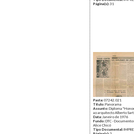
Página(s):
31
Pasta:
07242.021
Título:
Panorama
Assunto:
Diploma "Honor
ao arquitecto Alberto Sart
Data:
Janeiro de 1976
Fundo:
DTC - Documentos
Alice Chicó
Tipo Documental:
IMPR
Página(s):
2