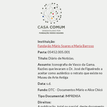
Instituição:
Fundação Mário Soares e Maria Barroso
Pasta:
05452.005.001
Título:
Diário de Notícias.
Assunto:
Iconografia de Vasco da Gama.
Razões que levaram o Dr. José de Figueiredo a
aceitar como autêntico o retrato que existe no
Museu de Arte Antiga
Data:
s.d.
Fundo:
DTC - Documentos Mário e Alice Chicó
Tipo Documental:
IMPRENSA
Direitos:
A publicação, total ou parcial, deste documento