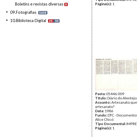
Boletins e revistas diversas
Página(s):
1
9
09.Fotografias
5408
10.Biblioteca Digital
25
50
Pasta:
05446.009
Título:
Diário do Alentejo
Assunto:
Artesanato:que
artesanato?
Data:
1986
Fundo:
DTC - Documentos
Alice Chicó
Tipo Documental:
IMPR
Página(s):
1