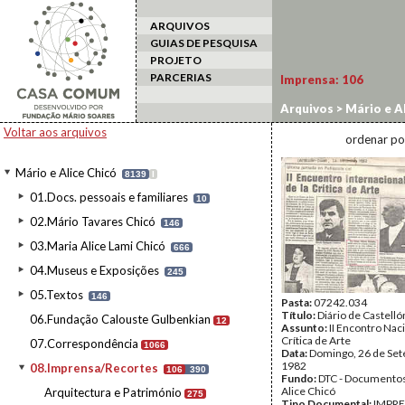
ARQUIVOS
GUIAS DE PESQUISA
PROJETO
PARCERIAS
Imprensa:
106
Arquivos
>
Mário e Al
Voltar aos arquivos
ordenar po
Mário e Alice Chicó
8139
I
01.Docs. pessoais e familiares
10
02.Mário Tavares Chicó
146
03.Maria Alice Lami Chicó
666
04.Museus e Exposições
245
05.Textos
146
Pasta:
07242.034
Título:
Diário de Castelló
06.Fundação Calouste Gulbenkian
12
Assunto:
II Encontro Nac
Crítica de Arte
07.Correspondência
1066
Data:
Domingo, 26 de Se
1982
08.Imprensa/Recortes
106
390
Fundo:
DTC - Documentos
Alice Chicó
Arquitectura e Património
275
Tipo Documental:
IMPR