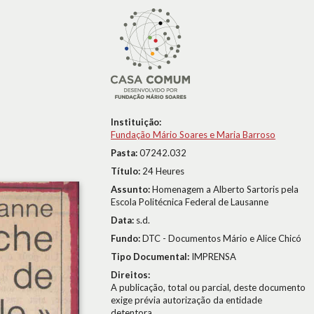
Instituição:
Fundação Mário Soares e Maria Barroso
Pasta:
07242.032
Título:
24 Heures
Assunto:
Homenagem a Alberto Sartoris pela
Escola Politécnica Federal de Lausanne
Data:
s.d.
Fundo:
DTC - Documentos Mário e Alice Chicó
Tipo Documental:
IMPRENSA
Direitos:
A publicação, total ou parcial, deste documento
exige prévia autorização da entidade
detentora.