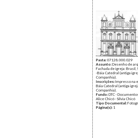
Pasta:
07128.000.029
Assunto:
Desenho de arq
Fachada de igreja: Brasil,
-Báia Catedral (antiga igre
Companhia).
Inscrições:
Impresso na e
Báia Catedral (antiga igrej
Companhia).
Fundo:
DTC - Documentos
Alice Chicó - Sílvia Chicó
Tipo Documental:
Fotogr
Página(s):
1