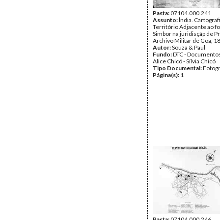
Pasta:
07104.000.241
Assunto:
Índia. Cartograf
Território Adjacente ao f
Simbor na juridisçãp de Pr
Archivo Militar de Goa, 1
Autor:
Souza & Paul
Fundo:
DTC - Documentos
Alice Chicó - Sílvia Chicó
Tipo Documental:
Fotogr
Página(s):
1
Pasta:
07104.000.246