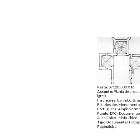
Pasta:
07128.000.016
Assunto:
Planta de arqui
igreja
Inscrições:
Carimbo: Brig
Estudos dos Monumentos
Portuguesa, A lápis verme
Fundo:
DTC - Documentos
Alice Chicó - Sílvia Chicó
Tipo Documental:
Fotogr
Página(s):
1