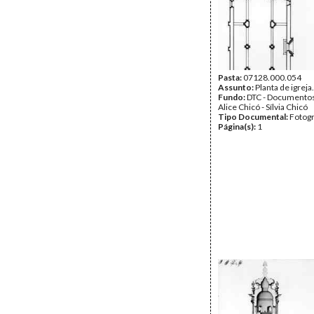
Pasta:
07128.000.054
Assunto:
Planta de igreja.
Fundo:
DTC - Documentos
Alice Chicó - Sílvia Chicó
Tipo Documental:
Fotogr
Página(s):
1