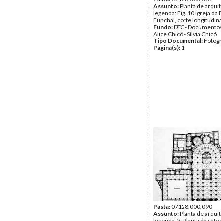
Assunto:
Planta de arqui
legenda: Fig. 10 Igreja d
Funchal, corte longitudina
Fundo:
DTC - Documentos
Alice Chicó - Sílvia Chicó
Tipo Documental:
Fotogr
Página(s):
1
Pasta:
07128.000.090
Assunto:
Planta de arqui
legenda: 3. Planta da cate