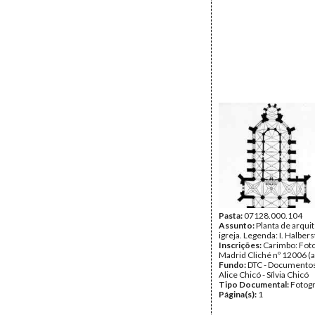
Pasta:
07128.000.104
Assunto:
Planta de arqui
igreja. Legenda: I. Halber
Inscrições:
Carimbo: Fot
Madrid Cliché nº 12006 (a 
Fundo:
DTC - Documentos
Alice Chicó - Sílvia Chicó
Tipo Documental:
Fotogr
Página(s):
1