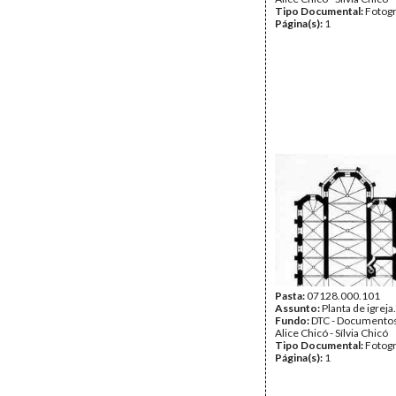
Tipo Documental:
Fotogr
Página(s):
1
Pasta:
07128.000.101
Assunto:
Planta de igreja
Fundo:
DTC - Documentos
Alice Chicó - Sílvia Chicó
Tipo Documental:
Fotogr
Página(s):
1