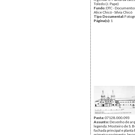
Toledo (J. Pape)
Fundo:
DTC - Documentos
Alice Chicó - Sílvia Chicó
Tipo Documental:
Fotogr
Página(s):
1
Pasta:
07128.000.093
Assunto:
Desenho de arq
legenda: Mosteiro de S. B
fachada principal e planta 
primeiro pavimento, leva