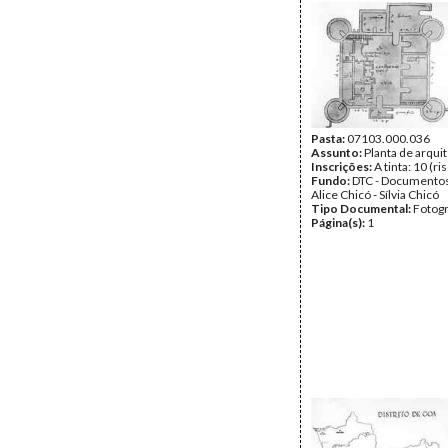
Pasta:
07103.000.036
Assunto:
Planta de arqui
Inscrições:
A tinta: 10 (ri
Fundo:
DTC - Documentos
Alice Chicó - Sílvia Chicó
Tipo Documental:
Fotogr
Página(s):
1