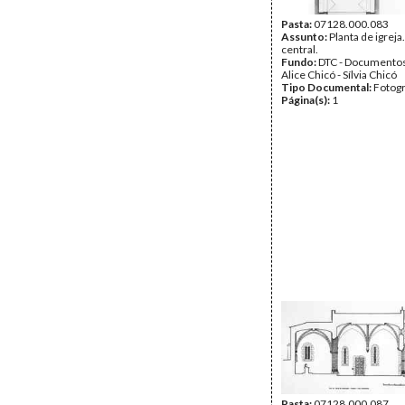
Pasta:
07128.000.083
Assunto:
Planta de igreja
central.
Fundo:
DTC - Documentos
Alice Chicó - Sílvia Chicó
Tipo Documental:
Fotogr
Página(s):
1
Pasta:
07128.000.087