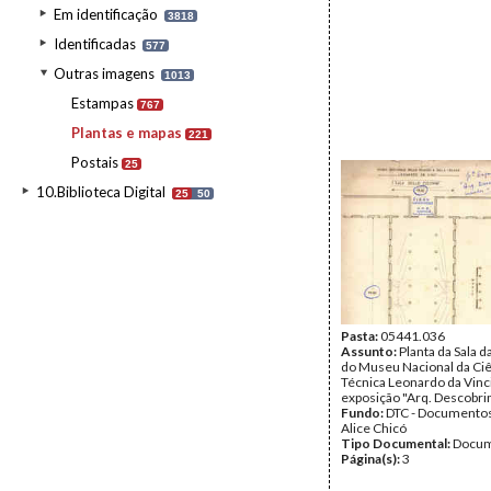
Em identificação
3818
Identificadas
577
Outras imagens
1013
Estampas
767
Plantas e mapas
221
Postais
25
10.Biblioteca Digital
25
50
Pasta:
05441.036
Assunto:
Planta da Sala 
do Museu Nacional da Ciê
Técnica Leonardo da Vinci
exposição "Arq. Descobri
Fundo:
DTC - Documentos
Alice Chicó
Tipo Documental:
Docum
Página(s):
3