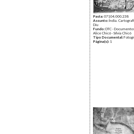
Pasta:
07104.000.238
Assunto:
Índia. Cartograf
Diu
Fundo:
DTC - Documentos
Alice Chicó - Sílvia Chicó
Tipo Documental:
Fotogr
Página(s):
1