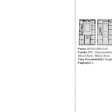
Pasta:
05523.000.310
Fundo:
DTC - Documentos
Alice Chicó - Sílvia Chicó
Tipo Documental:
Fotogr
Página(s):
1