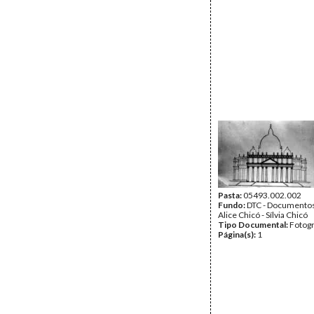
Pasta:
05493.002.002
Fundo:
DTC - Documentos
Alice Chicó - Sílvia Chicó
Tipo Documental:
Fotogr
Página(s):
1