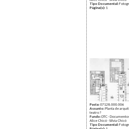
Tipo Documental:
Fotogr
Página(s):
1
Pasta:
07128.000.006
Assunto:
Planta de arqui
teatro ?
Fundo:
DTC - Documentos
Alice Chicó - Sílvia Chicó
Tipo Documental:
Fotogr
Página(s):
1