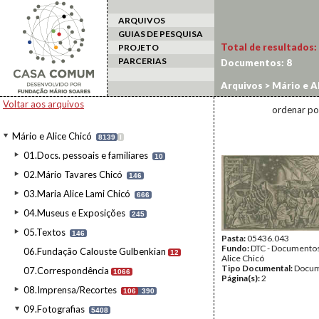
ARQUIVOS
GUIAS DE PESQUISA
Total de resultados:
PROJETO
PARCERIAS
Documentos:
8
Arquivos
>
Mário e Al
Voltar aos arquivos
ordenar po
Mário e Alice Chicó
8139
I
01.Docs. pessoais e familiares
10
02.Mário Tavares Chicó
146
03.Maria Alice Lami Chicó
666
04.Museus e Exposições
245
05.Textos
146
Pasta:
05436.043
Fundo:
DTC - Documentos
06.Fundação Calouste Gulbenkian
12
Alice Chicó
Tipo Documental:
Docum
07.Correspondência
1066
Página(s):
2
08.Imprensa/Recortes
106
390
09.Fotografias
5408