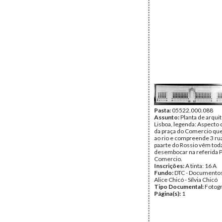
Pasta:
05522.000.088
Assunto:
Planta de arqui
Lisboa, legenda: Aspecto 
da praça do Comercio que
ao rio e compreende 3 ru
paarte do Rossio vêm tod
desembocar na referida 
Comercio.
Inscrições:
A tinta: 16 A
Fundo:
DTC - Documentos
Alice Chicó - Sílvia Chicó
Tipo Documental:
Fotogr
Página(s):
1