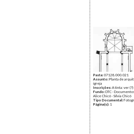
Pasta:
07128.000.021
Assunto:
Planta de arqui
igreja
Inscrições:
A tinta: ver (?
Fundo:
DTC - Documentos
Alice Chicó - Sílvia Chicó
Tipo Documental:
Fotogr
Página(s):
1