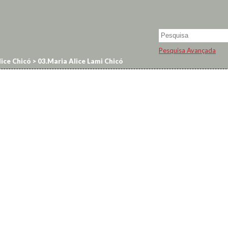
Pesquisa Avançada
ice Chicó
>
03.Maria Alice Lami Chicó