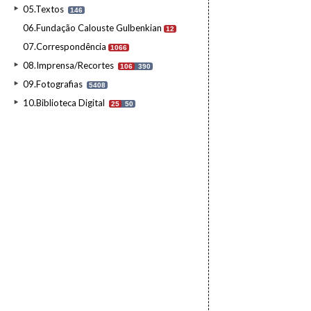
05.Textos
146
06.Fundação Calouste Gulbenkian
12
07.Correspondência
1066
08.Imprensa/Recortes
106
390
09.Fotografias
5408
10.Biblioteca Digital
25
50