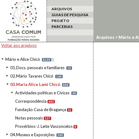
ARQUIVOS
GUIAS DE PESQUISA
PROJETO
PARCERIAS
Arquivos
>
Mário e Al
Voltar aos arquivos
Mário e Alice Chicó
8139
I
01.Docs. pessoais e familiares
10
02.Mário Tavares Chicó
146
03.Maria Alice Lami Chicó
666
Actividades políticas e Cívicas
28
Correspondência
492
Fundação Casa de Bragança
11
Notas pessoais
127
Provérbios-J. Leite Vasconcelos
8
04.Museus e Exposições
245