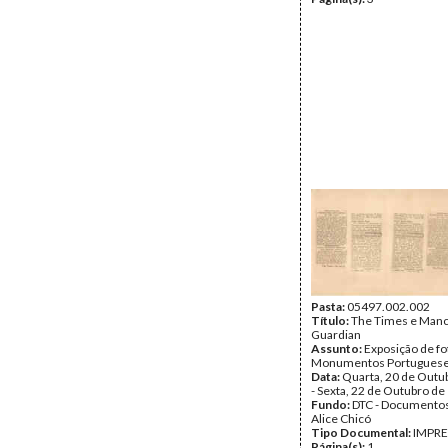
Pasta:
05497.002.002
Título:
The Times e Man
Guardian
Assunto:
Exposição de fo
Monumentos Portugueses
Data:
Quarta, 20 de Outu
- Sexta, 22 de Outubro de
Fundo:
DTC - Documentos
Alice Chicó
Tipo Documental:
IMPR
Página(s):
1