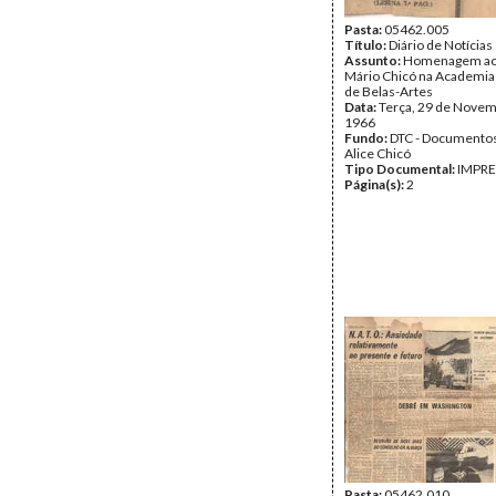
Pasta:
05462.005
Título:
Diário de Notícias
Assunto:
Homenagem ao 
Mário Chicó na Academia
de Belas-Artes
Data:
Terça, 29 de Novem
1966
Fundo:
DTC - Documentos
Alice Chicó
Tipo Documental:
IMPR
Página(s):
2
Pasta:
05462.010