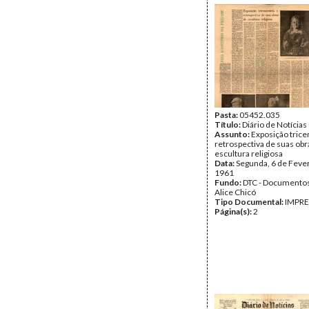
Pasta:
05452.035
Título:
Diário de Notícias 
Assunto:
Exposição trice
retrospectiva de suas obr
escultura religiosa
Data:
Segunda, 6 de Feve
1961
Fundo:
DTC - Documentos
Alice Chicó
Tipo Documental:
IMPR
Página(s):
2