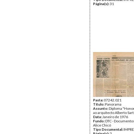
Página(s):
31
Pasta:
07242.021
Título:
Panorama
Assunto:
Diploma "Honor
ao arquitecto Alberto Sart
Data:
Janeiro de 1976
Fundo:
DTC - Documentos
Alice Chicó
Tipo Documental:
IMPR
Página(s):
2