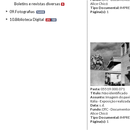
Boletins e revistas diversas
Alice Chicó
9
Tipo Documental:
IMPR
09.Fotografias
Página(s):
1
5408
10.Biblioteca Digital
25
50
Pasta:
05519.000.071
Título:
Não identificado
Assunto:
Imagem do pavi
Itália - Exposição realizad
Data:
s.d.
Fundo:
DTC - Documentos
Alice Chicó
Tipo Documental:
IMPR
Página(s):
1