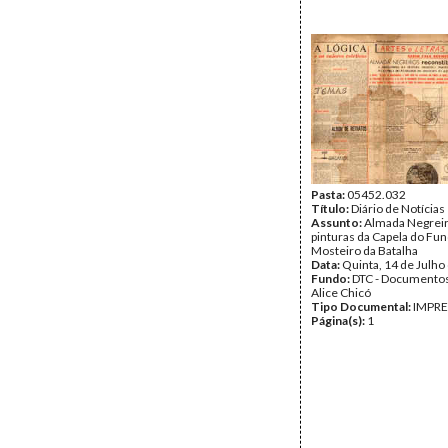
Pasta:
05452.032
Título:
Diário de Notícias
Assunto:
Almada Negreir
pinturas da Capela do Fu
Mosteiro da Batalha
Data:
Quinta, 14 de Julho
Fundo:
DTC - Documentos
Alice Chicó
Tipo Documental:
IMPR
Página(s):
1