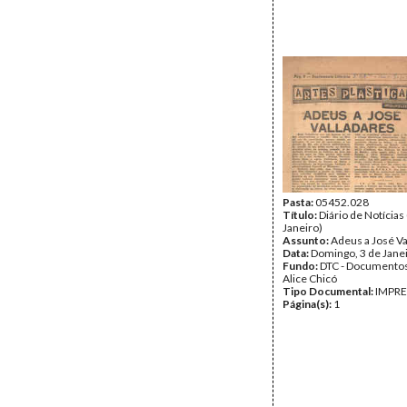
Pasta:
05452.028
Título:
Diário de Notícias
Janeiro)
Assunto:
Adeus a José V
Data:
Domingo, 3 de Jane
Fundo:
DTC - Documentos
Alice Chicó
Tipo Documental:
IMPR
Página(s):
1