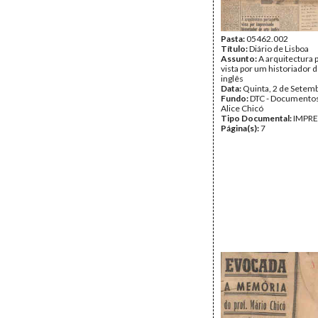
Pasta:
05462.002
Título:
Diário de Lisboa
Assunto:
A arquitectura 
vista por um historiador d
inglês
Data:
Quinta, 2 de Setem
Fundo:
DTC - Documentos
Alice Chicó
Tipo Documental:
IMPR
Página(s):
7