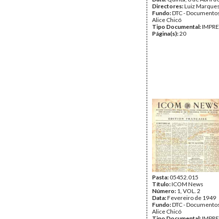
Directores:
Luiz Marque
Fundo:
DTC - Documentos
Alice Chicó
Tipo Documental:
IMPR
Página(s):
20
Pasta:
05452.015
Título:
ICOM News
Número:
1, VOL. 2
Data:
Fevereiro de 1949
Fundo:
DTC - Documentos
Alice Chicó
Tipo Documental:
IMPR