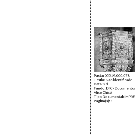
Pasta:
05519.000.078
Título:
Não identificado
Data:
s.d.
Fundo:
DTC - Documentos
Alice Chicó
Tipo Documental:
IMPR
Página(s):
1