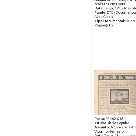
realizada em Évora
Data:
Terça, 19 de Maio 
Fundo:
DTC - Documentos
Alice Chicó
Tipo Documental:
IMPR
Página(s):
2
Pasta:
05462.016
Título:
Diário Popular
Assunto:
A Canção de Am
Vitorino Nemésio
Data:
Terça, 18 de Janeir