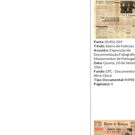
Pasta:
05452.039
Título:
Diário de Notícias
Assunto:
Exposição de
Documentação Fotográfi
Monumentos de Portugal 
Data:
Quarta, 20 de Sete
1961
Fundo:
DTC - Documentos
Alice Chicó
Tipo Documental:
IMPR
Página(s):
4