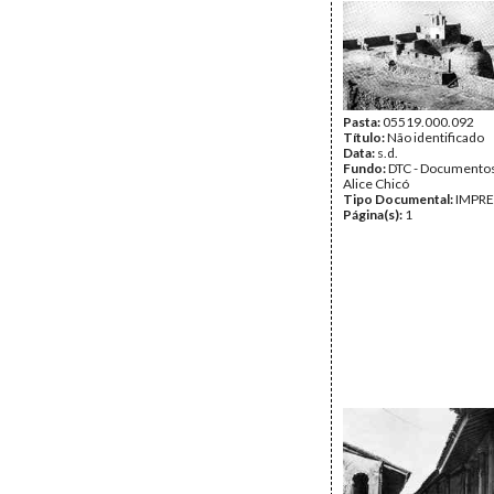
Pasta:
05519.000.092
Título:
Não identificado
Data:
s.d.
Fundo:
DTC - Documentos
Alice Chicó
Tipo Documental:
IMPR
Página(s):
1