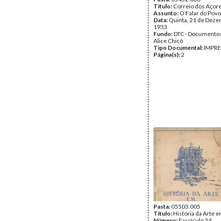
Título:
Correio dos Açor
Assunto:
O Falar do Povo
Data:
Quinta, 21 de Deze
1933
Fundo:
DTC - Documentos
Alice Chicó
Tipo Documental:
IMPR
Página(s):
2
Pasta:
05503.005
Título:
História da Arte 
Número:
Fascículo 24