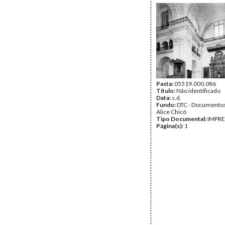
Pasta:
05519.000.086
Título:
Não identificado
Data:
s.d.
Fundo:
DTC - Documentos
Alice Chicó
Tipo Documental:
IMPR
Página(s):
1