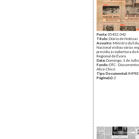
Pasta:
05452.042
Título:
Diário de Notícias
Assunto:
Ministro da Ed
Nacional visitou várias e
presidiu à reabertura do
Regional de Évora
Data:
Domingo, 1 de Julh
Fundo:
DTC - Documentos
Alice Chicó
Tipo Documental:
IMPR
Página(s):
2