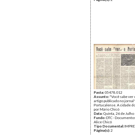
Pasta:
05478.012
Assunto:
"Você sabe ver 
artigo publicado no jornal
Portucalense. A cidade do
por Mário Chicó
Data:
Quinta, 26 de Julho
Fundo:
DTC - Documentos
Alice Chicó
Tipo Documental:
IMPR
Página(s):
2