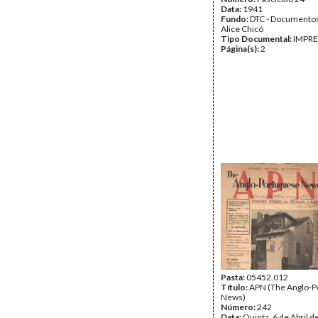
Data:
1941
Fundo:
DTC - Documentos
Alice Chicó
Tipo Documental:
IMPR
Página(s):
2
Pasta:
05452.012
Título:
APN (The Anglo-P
News)
Número:
242
Data:
Quinta, 6 de Abril 