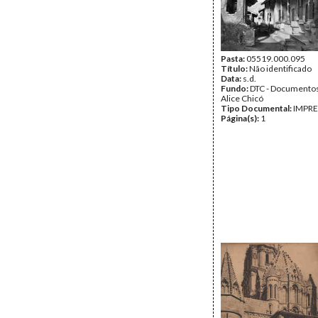
Pasta:
05519.000.095
Título:
Não identificado
Data:
s.d.
Fundo:
DTC - Documentos
Alice Chicó
Tipo Documental:
IMPR
Página(s):
1