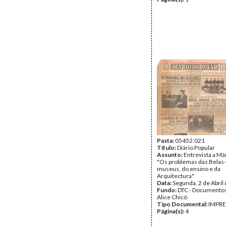
Pasta:
05452.021
Título:
Diário Popular
Assunto:
Entrevista a Má
"Os problemas das Belas-
museus, do ensino e da
Arquitectura"
Data:
Segunda, 2 de Abril
Fundo:
DTC - Documentos
Alice Chicó
Tipo Documental:
IMPR
Página(s):
4