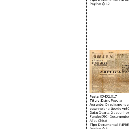
Página(s):
12
Pasta:
05452.017
Título:
Diário Popular
Assunto:
O realismo na a
espanhola - artigo de Ant
Data:
Quarta, 2 de Junho
Fundo:
DTC - Documentos
Alice Chicó
Tipo Documental:
IMPR
Página(s):
3