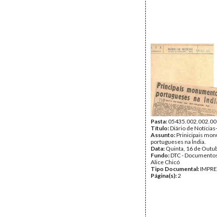
Pasta:
05435.002.002.00
Título:
Diário de Notícias
Assunto:
Prinicipais mo
portugueses na Índia.
Data:
Quinta, 16 de Outu
Fundo:
DTC - Documentos
Alice Chicó
Tipo Documental:
IMPR
Página(s):
2