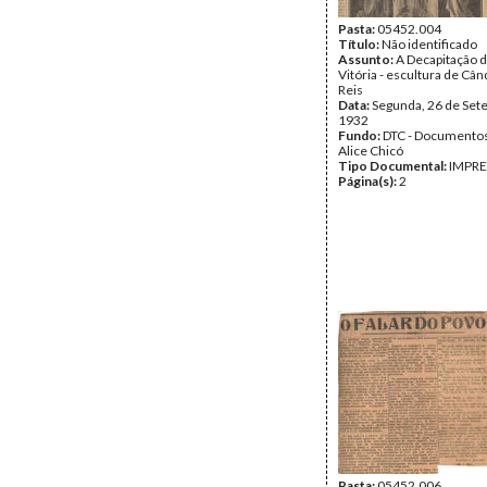
Pasta:
05452.004
Título:
Não identificado
Assunto:
A Decapitação 
Vitória - escultura de Câ
Reis
Data:
Segunda, 26 de Set
1932
Fundo:
DTC - Documentos
Alice Chicó
Tipo Documental:
IMPR
Página(s):
2
Pasta:
05452.006