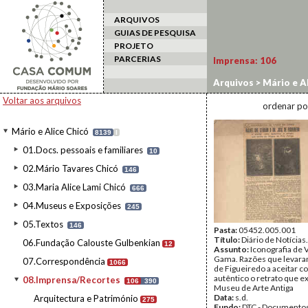
ARQUIVOS
GUIAS DE PESQUISA
PROJETO
PARCERIAS
Imprensa:
106
Arquivos
>
Mário e Al
Voltar aos arquivos
ordenar po
Mário e Alice Chicó
8139
I
01.Docs. pessoais e familiares
10
02.Mário Tavares Chicó
146
03.Maria Alice Lami Chicó
666
04.Museus e Exposições
245
05.Textos
146
Pasta:
05452.005.001
Título:
Diário de Notícias.
06.Fundação Calouste Gulbenkian
12
Assunto:
Iconografia de 
Gama. Razões que levaram
07.Correspondência
1066
de Figueiredo a aceitar 
autêntico o retrato que e
08.Imprensa/Recortes
106
390
Museu de Arte Antiga
Data:
s.d.
Arquitectura e Património
275
Fundo:
DTC - Documentos