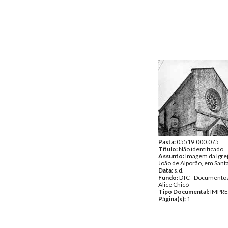
Pasta:
05519.000.075
Título:
Não identificado
Assunto:
Imagem da Igrej
João de Alporão, em San
Data:
s.d.
Fundo:
DTC - Documentos
Alice Chicó
Tipo Documental:
IMPR
Página(s):
1