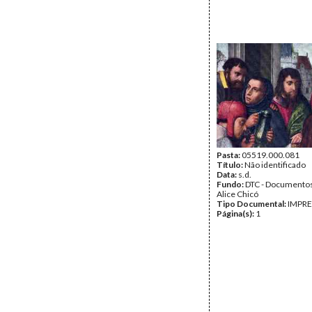
Pasta:
05519.000.081
Título:
Não identificado
Data:
s.d.
Fundo:
DTC - Documentos
Alice Chicó
Tipo Documental:
IMPR
Página(s):
1