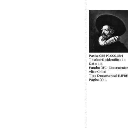
Pasta:
05519.000.084
Título:
Não identificado
Data:
s.d.
Fundo:
DTC - Documentos
Alice Chicó
Tipo Documental:
IMPR
Página(s):
1