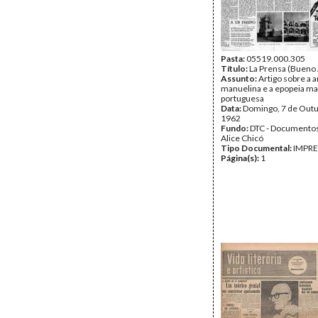
Pasta:
05519.000.305
Título:
La Prensa (Bueno 
Assunto:
Artigo sobre a a
manuelina e a epopeia ma
portuguesa
Data:
Domingo, 7 de Outu
1962
Fundo:
DTC - Documentos
Alice Chicó
Tipo Documental:
IMPR
Página(s):
1