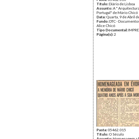
Título:
Diário de Lisboa
Assunto:
A " Arquitectur
Portugal" de Mário Chicó
Data:
Quarta, 9 de Abril 
Fundo:
DTC - Documentos
Alice Chicó
Tipo Documental:
IMPR
Página(s):
2
Pasta:
05462.015
Título:
O Século
Assunto:
Homenagem a M