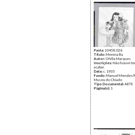
Pasta:
10458.026
Título:
Menina Ba
Autor:
Ofélia Marques
Inscrições:
Não houve te
acabar.
Data:
c. 1935
Fundo:
Manuel Mendes/
Museu do Chiado
Tipo Documental:
ARTE
Página(s):
1