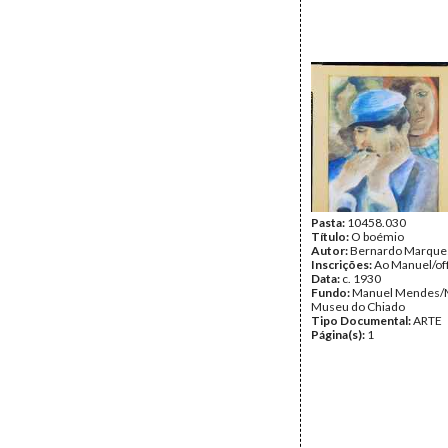
Pasta:
10458.030
Título:
O boémio
Autor:
Bernardo Marque
Inscrições:
Ao Manuel/of
Data:
c. 1930
Fundo:
Manuel Mendes/
Museu do Chiado
Tipo Documental:
ARTE
Página(s):
1