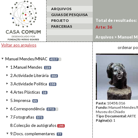
ARQUIVOS
GUIAS DE PESQUISA
Total de resultados:
PROJETO
PARCERIAS
Arte:
36
Arquivos
>
Manuel M
Voltar aos arquivos
ordenar po
Manuel Mendes/MNAC
4217
I
1.Manuel Mendes
119
2.Actividade Literária
302
3.Actividade Política
159
4.Artes Plásticas
16
5.Imprensa
65
Pasta:
10458.016
Fundo:
Manuel Mendes/
6.Correspondência
2711
I
Museu do Chiado
Tipo Documental:
ARTE
7.Fotografias
573
Página(s):
1
8.Colecção de autógrafos
195
9.Docs. complementares
77