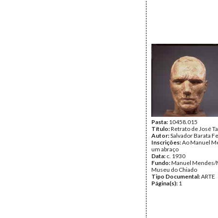
Pasta:
10458.015
Título:
Retrato de José T
Autor:
Salvador Barata F
Inscrições:
Ao Manuel M
um abraço
Data:
c. 1930
Fundo:
Manuel Mendes/
Museu do Chiado
Tipo Documental:
ARTE
Página(s):
1