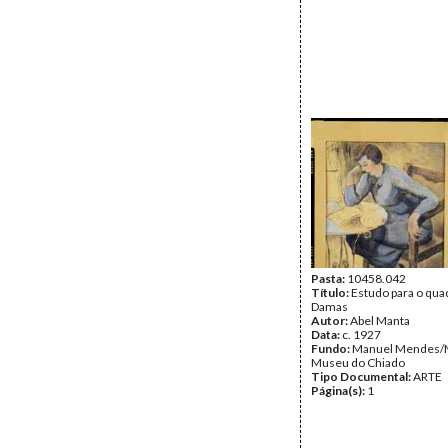
Pasta:
10458.042
Título:
Estudo para o qua
Damas
Autor:
Abel Manta
Data:
c. 1927
Fundo:
Manuel Mendes/
Museu do Chiado
Tipo Documental:
ARTE
Página(s):
1