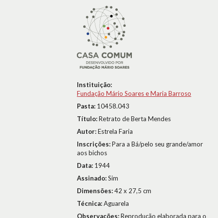
Instituição:
Fundação Mário Soares e Maria Barroso
Pasta:
10458.043
Título:
Retrato de Berta Mendes
Autor:
Estrela Faria
Inscrições:
Para a Bá/pelo seu grande/amor
aos bichos
Data:
1944
Assinado:
Sim
Dimensões:
42 x 27,5 cm
Técnica:
Aguarela
Observações:
Reprodução elaborada para o