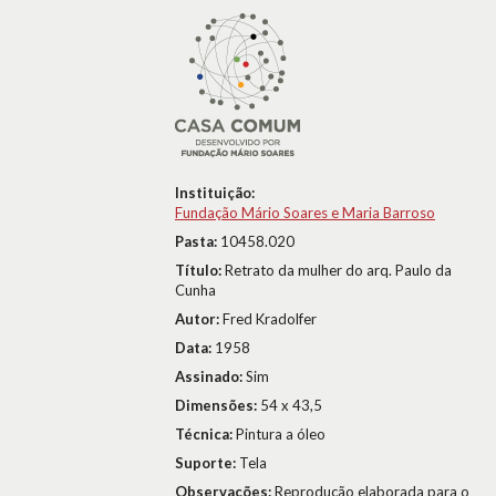
Instituição:
Fundação Mário Soares e Maria Barroso
Pasta:
10458.020
Título:
Retrato da mulher do arq. Paulo da
Cunha
Autor:
Fred Kradolfer
Data:
1958
Assinado:
Sim
Dimensões:
54 x 43,5
Técnica:
Pintura a óleo
Suporte:
Tela
Observações:
Reprodução elaborada para o