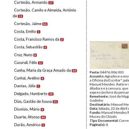
Cortesão, Armando
17
Cortesão, Camilo e Almeida, António
de
13
Cortesão, Jaime
64
Costa, Emílio
1
Costa, Francisco Ramos da
2
Costa, Sebastião
4
Cruz, Nuno
8
Cucurull, Fèlix
11
Cunha, Maria da Graça Amado da
54
Pasta:
04476.006.001
Assunto:
Agradece o env
Cunhal, Avelino
4
a Oficina do Escritor", pal
Manuel Mendes. Refere-
Dantas, Júlio
1
ditadura e à censura, qu
expressão livre do pensa
Delgado, Humberto
19
Remetente:
José de Mag
Godinho
Dias, Gastão de Sousa
21
Destinatário:
Manuel Me
Data:
Sábado, 22 de Abril
Dionísio, Mário
9
Fundo:
Manuel Mendes/
Museu do Chiado
Duarte, Afonso
44
Tipo Documental:
Corre
Durão, Américo
Página(s):
4
1