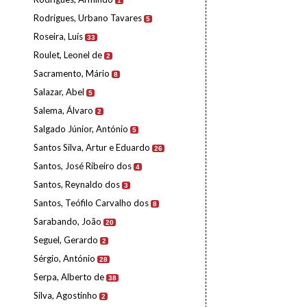
1
Rodrigues, Urbano Tavares
5
Roseira, Luís
33
Roulet, Leonel de
2
Sacramento, Mário
8
Salazar, Abel
5
Salema, Álvaro
2
Salgado Júnior, António
5
Santos Silva, Artur e Eduardo
26
Santos, José Ribeiro dos
4
Santos, Reynaldo dos
3
Santos, Teófilo Carvalho dos
8
Sarabando, João
20
Seguel, Gerardo
2
Sérgio, António
28
Serpa, Alberto de
38
Silva, Agostinho
2