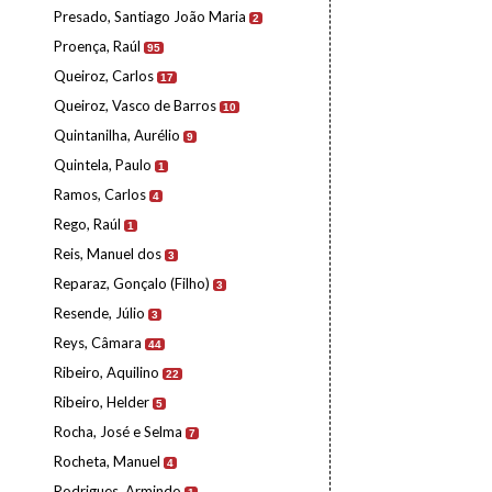
Presado, Santiago João Maria
2
Proença, Raúl
95
Queiroz, Carlos
17
Queiroz, Vasco de Barros
10
Quintanilha, Aurélio
9
Quintela, Paulo
1
Ramos, Carlos
4
Rego, Raúl
1
Reis, Manuel dos
3
Reparaz, Gonçalo (Filho)
3
Resende, Júlio
3
Reys, Câmara
44
Ribeiro, Aquilino
22
Ribeiro, Helder
5
Rocha, José e Selma
7
Rocheta, Manuel
4
Rodrigues, Armindo