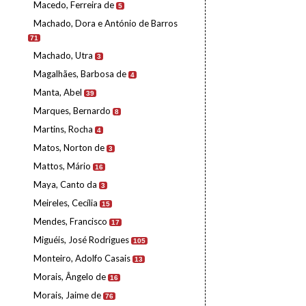
Macedo, Ferreira de
5
Machado, Dora e António de Barros
71
Machado, Utra
3
Magalhães, Barbosa de
4
Manta, Abel
39
Marques, Bernardo
8
Martins, Rocha
4
Matos, Norton de
3
Mattos, Mário
16
Maya, Canto da
3
Meireles, Cecília
15
Mendes, Francisco
17
Miguéis, José Rodrigues
105
Monteiro, Adolfo Casais
13
Morais, Ângelo de
16
Morais, Jaime de
76