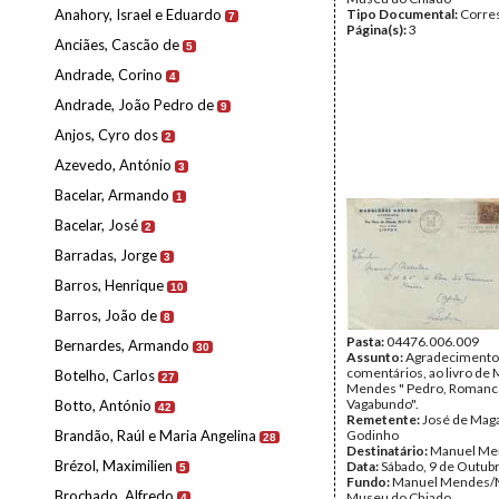
Anahory, Israel e Eduardo
Tipo Documental:
Corre
7
Página(s):
3
Anciães, Cascão de
5
Andrade, Corino
4
Andrade, João Pedro de
9
Anjos, Cyro dos
2
Azevedo, António
3
Bacelar, Armando
1
Bacelar, José
2
Barradas, Jorge
3
Barros, Henrique
10
Barros, João de
8
Pasta:
04476.006.009
Bernardes, Armando
30
Assunto:
Agradecimento
comentários, ao livro de
Botelho, Carlos
27
Mendes " Pedro, Roman
Vagabundo".
Botto, António
42
Remetente:
José de Mag
Brandão, Raúl e Maria Angelina
Godinho
28
Destinatário:
Manuel Me
Brézol, Maximilien
Data:
Sábado, 9 de Outub
5
Fundo:
Manuel Mendes/
Brochado, Alfredo
Museu do Chiado
4