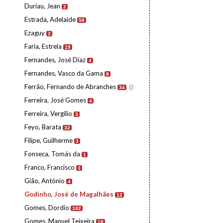
Duriau, Jean
2
Estrada, Adelaide
58
Ezaguy
3
Faria, Estrela
19
Fernandes, José Díaz
4
Fernandes, Vasco da Gama
8
Ferrão, Fernando de Abranches
34
I
Ferreira, José Gomes
4
Ferreira, Vergílio
3
Feyo, Barata
32
Filipe, Guilherme
3
Fonseca, Tomás da
1
Franco, Francisco
3
Gião, António
4
Godinho, José de Magalhães
12
Gomes, Dordio
182
Gomes, Manuel Teixeira
18