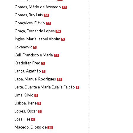
Gomes, Mário de Azevedo
29
Gomes, Ruy Luís
36
Gonçalves, Flávio
52
Graça, Fernando Lopes
40
Inglês, Maria Isabel Aboim
5
Jovanovic
5
Keil, Francisco e Maria
41
Kradolfer, Fred
3
Lança, Agathão
6
Lapa, Manuel Rodrigues
29
Leite, Duarte e Maria Eulália Falcão
3
Lima, Sílvio
4
Lisboa, Irene
5
Lopes, Óscar
3
Losa, Ilse
4
Macedo, Diogo de
38