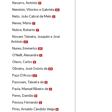
Navarro, António
3
Nemésio, Vitorino e Gabriela
21
Neto, João Cabral de Melo
1
Neves, Mário
7
Nobre, Roberto
7
Novaes Teixeira, Joaquim e José
António
17
Nunes, Emmerico
25
O'Neill, Alexandre
1
Olavo, Carlos
2
Oliveira, José Osório de
23
Paço D'Arcos
17
Pascoaes, Teixeira de
3
Pavia, Manuel Ribeiro de
1
Peres, Damião
9
Pessoa, Fernando
1
Pires, Arnaldo Cândido Veiga
6