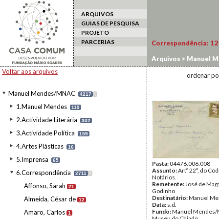
ARQUIVOS
GUIAS DE PESQUISA
PROJETO
PARCERIAS
Correspondência:
12
Arquivos
>
Manuel M
Voltar aos arquivos
ordenar po
Manuel Mendes/MNAC
4217
I
1.Manuel Mendes
119
2.Actividade Literária
302
3.Actividade Política
159
4.Artes Plásticas
16
5.Imprensa
65
Pasta:
04476.006.008
Assunto:
Artº 22º, do Có
6.Correspondência
2711
I
Notários.
Remetente:
José de Mag
Affonso, Sarah
21
Godinho
Destinatário:
Manuel Me
Almeida, César de
12
Data:
s.d.
Fundo:
Manuel Mendes/
Amaro, Carlos
1
Museu do Chiado