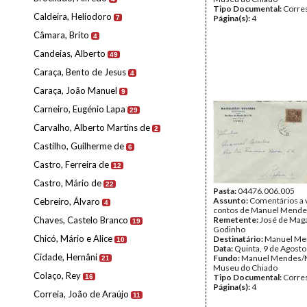
Tipo Documental:
Corre
Caldeira, Heliodoro
Página(s):
4
7
Câmara, Brito
4
Candeias, Alberto
49
Caraça, Bento de Jesus
4
Caraça, João Manuel
9
Carneiro, Eugénio Lapa
29
Carvalho, Alberto Martins de
2
Castilho, Guilherme de
6
Castro, Ferreira de
12
Castro, Mário de
22
Pasta:
04476.006.005
Assunto:
Comentários a 
Cebreiro, Álvaro
4
contos de Manuel Mende
Chaves, Castelo Branco
Remetente:
José de Mag
19
Godinho
Chicó, Mário e Alice
Destinatário:
Manuel Me
10
Data:
Quinta, 9 de Agost
Cidade, Hernâni
Fundo:
Manuel Mendes/
21
Museu do Chiado
Colaço, Rey
Tipo Documental:
Corre
16
Página(s):
4
Correia, João de Araújo
11