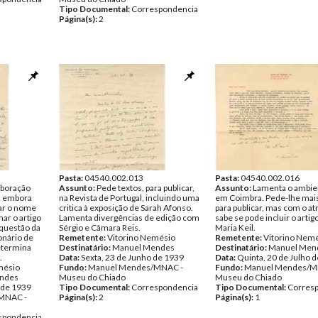
Tipo Documental:
Correspondencia
Página(s):
2
Pasta:
04540.002.013
Pasta:
04540.002.016
aboração
Assunto:
Pede textos, para publicar,
Assunto:
Lamenta o ambien
l, embora
na Revista de Portugal, incluindo uma
em Coimbra. Pede-lhe mais
ar o nome
critica à exposição de Sarah Afonso.
para publicar, mas com o at
ar o artigo
Lamenta divergências de edição com
sabe se pode incluir o artig
questão da
Sérgio e Câmara Reis.
Maria Keil.
onário de
Remetente:
Vitorino Nemésio
Remetente:
Vitorino Nem
etermina
Destinatário:
Manuel Mendes
Destinatário:
Manuel Men
.
Data:
Sexta, 23 de Junho de 1939
Data:
Quinta, 20 de Julho 
mésio
Fundo:
Manuel Mendes/MNAC -
Fundo:
Manuel Mendes/M
ndes
Museu do Chiado
Museu do Chiado
 de 1939
Tipo Documental:
Correspondencia
Tipo Documental:
Corres
MNAC -
Página(s):
2
Página(s):
1
spondencia