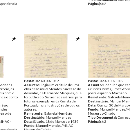
spondencia
Página(s):
2
Pasta:
04540.002.019
Pasta:
04540.002.018
 Mendes
Assunto:
Elogia um capitulo de uma
Assunto:
Pede-lhe que esc
orreio, da
obra de Manuel Mendes. Sucesso do
a rubrica Perfis, um texto s
icia com o
desenho, de Bernardo Marques, que
poeta espanhol Machado.
ence o conto
foi publicado. Serão necessários, para
Remetente:
Gabriela Nem
futuros exemplares da Revista de
Destinatário:
Manuel Men
mésio
Portugal, mais ilustrações de outros
Data:
Quinta, 30 de Março
ndes
autores.
Fundo:
Manuel Mendes/M
eiro de
Remetente:
Gabriela Nemésio
Museu do Chiado
Destinatário:
Manuel Mendes
Tipo Documental:
Corres
MNAC -
Data:
Sábado, 18 de Março de 1939
Página(s):
2
Fundo:
Manuel Mendes/MNAC -
spondencia
Museu do Chiado