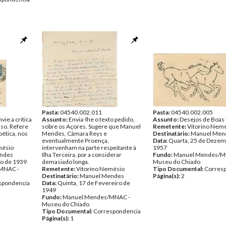
Pasta:
04540.002.011
Pasta:
04540.002.005
ie a critica
Assunto:
Envia-lhe o texto pedido,
Assunto:
Desejos de Boas 
nso. Refere
sobre os Açores. Sugere que Manuel
Remetente:
Vitorino Nem
ética, nos
Mendes, Câmara Reys e
Destinatário:
Manuel Men
eventualmente Proença,
Data:
Quarta, 25 de Dezem
mésio
intervenham na parte respeitante à
1957
ndes
Ilha Terceira, por a considerar
Fundo:
Manuel Mendes/M
ro de 1939
demasiado longa.
Museu do Chiado
MNAC -
Remetente:
Vitorino Nemésio
Tipo Documental:
Corres
Destinatário:
Manuel Mendes
Página(s):
2
spondencia
Data:
Quinta, 17 de Fevereiro de
1949
Fundo:
Manuel Mendes/MNAC -
Museu do Chiado
Tipo Documental:
Correspondencia
Página(s):
1