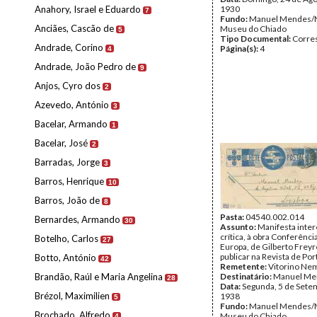
Anahory, Israel e Eduardo
1930
7
Fundo:
Manuel Mendes/
Anciães, Cascão de
Museu do Chiado
5
Tipo Documental:
Corre
Andrade, Corino
Página(s):
4
4
Andrade, João Pedro de
9
Anjos, Cyro dos
2
Azevedo, António
3
Bacelar, Armando
1
Bacelar, José
2
Barradas, Jorge
3
Barros, Henrique
10
Barros, João de
8
Pasta:
04540.002.014
Bernardes, Armando
30
Assunto:
Manifesta inter
crítica, à obra Conferênci
Botelho, Carlos
27
Europa, de Gilberto Freyr
publicar na Revista de Por
Botto, António
42
Remetente:
Vitorino Ne
Brandão, Raúl e Maria Angelina
Destinatário:
Manuel Me
28
Data:
Segunda, 5 de Sete
Brézol, Maximilien
1938
5
Fundo:
Manuel Mendes/
Brochado, Alfredo
Museu do Chiado
4