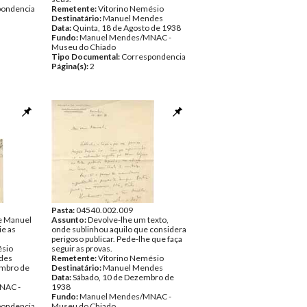
pondencia
Remetente:
Vitorino Nemésio
Destinatário:
Manuel Mendes
Data:
Quinta, 18 de Agosto de 1938
Fundo:
Manuel Mendes/MNAC -
Museu do Chiado
Tipo Documental:
Correspondencia
Página(s):
2
Pasta:
04540.002.009
de Manuel
Assunto:
Devolve-lhe um texto,
e as
onde sublinhou aquilo que considera
perigoso publicar. Pede-lhe que faça
ésio
seguir as provas.
des
Remetente:
Vitorino Nemésio
embro de
Destinatário:
Manuel Mendes
Data:
Sábado, 10 de Dezembro de
NAC -
1938
Fundo:
Manuel Mendes/MNAC -
pondencia
Museu do Chiado