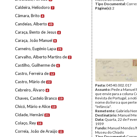
Tipo Documental:
Corre
Caldeira, Heliodoro
Página(s):
2
7
Câmara, Brito
4
Candeias, Alberto
49
Caraça, Bento de Jesus
4
Caraça, João Manuel
9
Carneiro, Eugénio Lapa
29
Carvalho, Alberto Martins de
2
Castilho, Guilherme de
6
Castro, Ferreira de
12
Castro, Mário de
22
Pasta:
04540.002.017
Assunto:
Pede a Manuel
Cebreiro, Álvaro
4
que envie para a coluna C
Chaves, Castelo Branco
Revista de Portugal, a not
19
nome do livro a que pert
Chicó, Mário e Alice
"Infância".
10
Remetente:
Gabriela Ne
Cidade, Hernâni
Destinatário:
Manuel Me
21
Data:
Quarta, 22 de Fever
Colaço, Rey
1939
16
Fundo:
Manuel Mendes/
Correia, João de Araújo
11
Museu do Chiado
Tipo Documental:
Corre