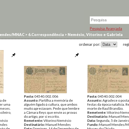
Pesquisa Avançada
endes/MNAC
>
6.Correspondência
>
Nemésio, Vitorino e Gabriela
ordenar por:
reg
Pasta:
04540.002.006
Pasta:
04540.002.004
a de
Assunto:
Partilha a memória de
Assunto:
Agradece o posta
ter uma
alguém ligado à cultura, que ambos
festas da época natalícia. R
 meses.
muito apreciavam. Pede que lembre
morte de Raul Brandão.
sileiro,
a Câmara Reys que envie as provas
Remetente:
Vitorino Nem
do artigo, por si escrito.
Destinatário:
Manuel Men
mésio
Remetente:
Vitorino Nemésio
Data:
Segunda, 5 de Janeir
ndes
Destinatário:
Manuel Mendes
Fundo:
Manuel Mendes/M
sto de
Data:
Domingo, 14 de Dezembro de
Museu do Chiado