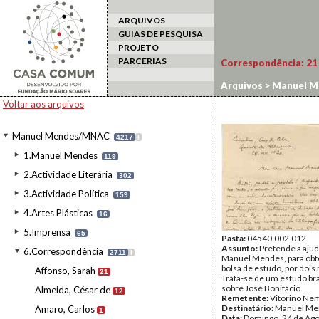
ARQUIVOS
GUIAS DE PESQUISA
PROJETO
PARCERIAS
Correspondência:
21
Arquivos
>
Manuel M
Voltar aos arquivos
Manuel Mendes/MNAC
4217
I
1.Manuel Mendes
119
2.Actividade Literária
302
3.Actividade Política
159
4.Artes Plásticas
16
5.Imprensa
65
Pasta:
04540.002.012
Assunto:
Pretende a ajud
6.Correspondência
2711
I
Manuel Mendes, para ob
bolsa de estudo, por dois
Affonso, Sarah
21
Trata-se de um estudo bra
sobre José Bonifácio.
Almeida, César de
12
Remetente:
Vitorino Ne
Destinatário:
Manuel Me
Amaro, Carlos
1
Data:
Domingo, 24 de Ago