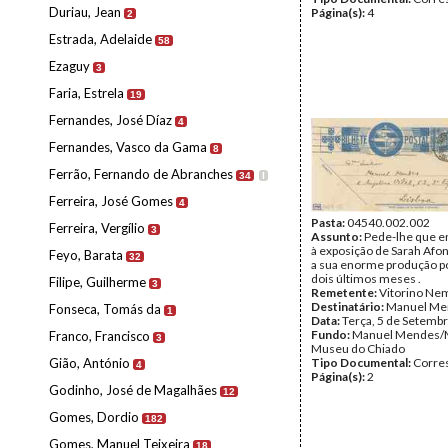
Duriau, Jean
Página(s):
4
2
Estrada, Adelaide
58
Ezaguy
3
Faria, Estrela
19
Fernandes, José Díaz
4
Fernandes, Vasco da Gama
8
Ferrão, Fernando de Abranches
34
I
Ferreira, José Gomes
4
Pasta:
04540.002.002
Ferreira, Vergílio
3
Assunto:
Pede-lhe que env
à exposição de Sarah Afo
Feyo, Barata
32
a sua enorme produção po
dois últimos meses .
Filipe, Guilherme
3
Remetente:
Vitorino Ne
Destinatário:
Manuel Me
Fonseca, Tomás da
1
Data:
Terça, 5 de Setemb
Fundo:
Manuel Mendes/
Franco, Francisco
3
Museu do Chiado
Gião, António
Tipo Documental:
Corre
4
Página(s):
2
Godinho, José de Magalhães
12
Gomes, Dordio
182
Gomes, Manuel Teixeira
18