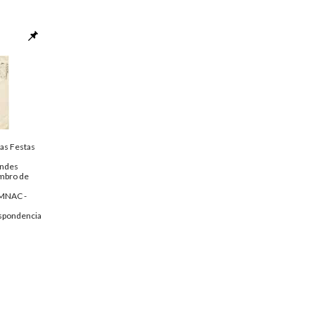
as Festas
ndes
mbro de
MNAC -
spondencia