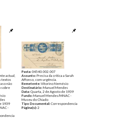
Pasta:
04540.002.007
te actual,
Assunto:
Precisa da critica a Sarah
 textos
Affonso, com urgência.
raso não
Remetente:
Vitorino Nemésio
o sobre
Destinatário:
Manuel Mendes
Data:
Quarta, 2 de Agosto de 1939
ésio
Fundo:
Manuel Mendes/MNAC -
des
Museu do Chiado
de 1939
Tipo Documental:
Correspondencia
NAC -
Página(s):
2
pondencia