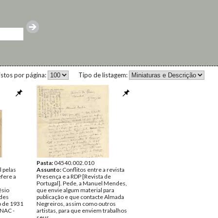
istos por página:
Tipo de listagem:
Pasta:
04540.002.010
l pelas
Assunto:
Conflitos entre a revista
efere a
Presença e a RDP [Revista de
Portugal]. Pede, a Manuel Mendes,
ésio
que envie algum material para
des
publicação e que contacte Almada
o de 1931
Negreiros, assim como outros
NAC -
artistas, para que enviem trabalhos
seus.