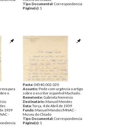
Tipo Documental:
Correspondencia
Página(s):
1
Pasta:
04540.002.020
reva para
Assunto:
Pede com urgência o artigo
obre o
sobre o escritor espanhol Machado.
Remetente:
Gabriela Nemésio
ésio
Destinatário:
Manuel Mendes
des
Data:
Terça, 4 de Abril de 1939
 de 1939
Fundo:
Manuel Mendes/MNAC -
NAC -
Museu do Chiado
Tipo Documental:
Correspondencia
pondencia
Página(s):
1