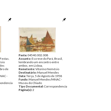
Pasta:
04540.002.008
Festas.
Assunto:
Escreve do Pará, Brasil,
ésio
lembrando um encontro entre
des
ambos, em Lisboa.
bro de
Remetente:
Vitorino Nemésio
Destinatário:
Manuel Mendes
NAC -
Data:
Terça, 5 de Agosto de 1958
Fundo:
Manuel Mendes/MNAC -
pondencia
Museu do Chiado
Tipo Documental:
Correspondencia
Página(s):
2