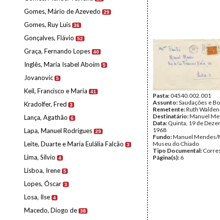
Gomes, Mário de Azevedo
29
Gomes, Ruy Luís
36
Gonçalves, Flávio
52
Graça, Fernando Lopes
40
Inglês, Maria Isabel Aboim
5
Jovanovic
5
Keil, Francisco e Maria
41
Pasta:
04540.002.001
Assunto:
Saudações e Bo
Kradolfer, Fred
3
Remetente:
Ruth Walden
Destinatário:
Manuel Me
Lança, Agathão
6
Data:
Quinta, 19 de Deze
1968
Lapa, Manuel Rodrigues
29
Fundo:
Manuel Mendes/
Leite, Duarte e Maria Eulália Falcão
Museu do Chiado
3
Tipo Documental:
Corre
Lima, Sílvio
Página(s):
6
4
Lisboa, Irene
5
Lopes, Óscar
3
Losa, Ilse
4
Macedo, Diogo de
38