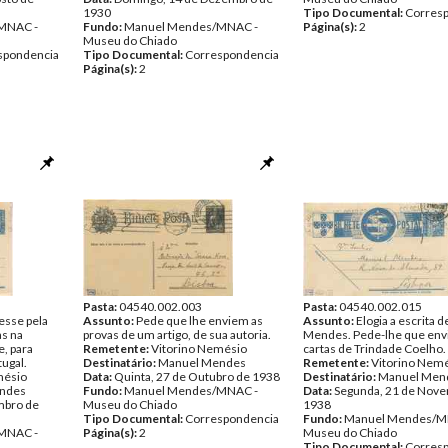
1930
Tipo Documental:
Corres
MNAC -
Fundo:
Manuel Mendes/MNAC -
Página(s):
2
Museu do Chiado
spondencia
Tipo Documental:
Correspondencia
Página(s):
2
Pasta:
04540.002.003
Pasta:
04540.002.015
esse pela
Assunto:
Pede que lhe enviem as
Assunto:
Elogia a escrita 
as na
provas de um artigo, de sua autoria.
Mendes. Pede-lhe que envi
e, para
Remetente:
Vitorino Nemésio
cartas de Trindade Coelho.
tugal.
Destinatário:
Manuel Mendes
Remetente:
Vitorino Nem
mésio
Data:
Quinta, 27 de Outubro de 1938
Destinatário:
Manuel Men
ndes
Fundo:
Manuel Mendes/MNAC -
Data:
Segunda, 21 de Nov
mbro de
Museu do Chiado
1938
Tipo Documental:
Correspondencia
Fundo:
Manuel Mendes/M
MNAC -
Página(s):
2
Museu do Chiado
Tipo Documental:
Corres