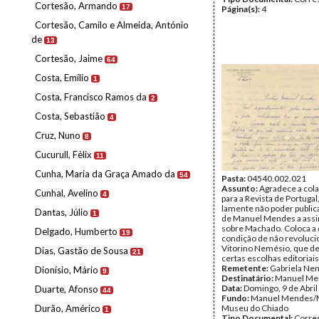
Cortesão, Armando
17
Página(s):
4
Cortesão, Camilo e Almeida, António
de
13
Cortesão, Jaime
64
Costa, Emílio
1
Costa, Francisco Ramos da
2
Costa, Sebastião
4
Cruz, Nuno
8
Cucurull, Fèlix
11
Cunha, Maria da Graça Amado da
54
Pasta:
04540.002.021
Assunto:
Agradece a col
Cunhal, Avelino
4
para a Revista de Portuga
lamente não poder public
Dantas, Júlio
1
de Manuel Mendes a assin
sobre Machado. Coloca a 
Delgado, Humberto
19
condição de não revoluci
Vitorino Nemésio, que d
Dias, Gastão de Sousa
21
certas escolhas editoriais
Remetente:
Gabriela Ne
Dionísio, Mário
9
Destinatário:
Manuel Me
Data:
Domingo, 9 de Abril
Duarte, Afonso
44
Fundo:
Manuel Mendes/
Durão, Américo
Museu do Chiado
1
Tipo Documental:
Corre