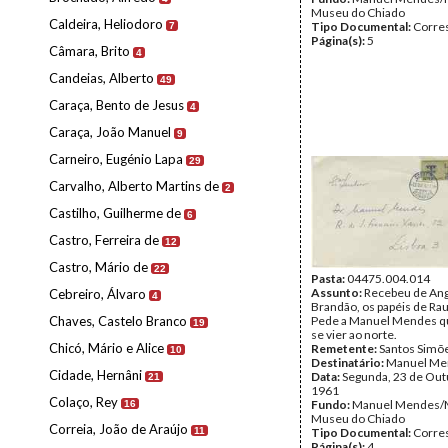
Museu do Chiado
Caldeira, Heliodoro
Tipo Documental:
Corre
7
Página(s):
5
Câmara, Brito
4
Candeias, Alberto
49
Caraça, Bento de Jesus
4
Caraça, João Manuel
9
Carneiro, Eugénio Lapa
29
Carvalho, Alberto Martins de
2
Castilho, Guilherme de
6
Castro, Ferreira de
12
Castro, Mário de
22
Pasta:
04475.004.014
Assunto:
Recebeu de Ang
Cebreiro, Álvaro
4
Brandão, os papéis de Ra
Chaves, Castelo Branco
Pede a Manuel Mendes que
19
se vier ao norte.
Chicó, Mário e Alice
Remetente:
Santos Simõ
10
Destinatário:
Manuel Me
Cidade, Hernâni
Data:
Segunda, 23 de Out
21
1961
Colaço, Rey
Fundo:
Manuel Mendes/
16
Museu do Chiado
Correia, João de Araújo
11
Tipo Documental:
Corre
Página(s):
4