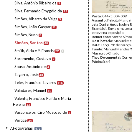
Silva, António Ribeiro da
9
Silva, Fernando Emygdio da
12
Pasta:
04475.004.009
Simões, Alberto da Veiga
5
Assunto:
Felicita Manue
pela Conferência [sobre R
Simões, João Gaspar
11
Brandão]. Envia o materia
esteve na exposição.
Simões, Nuno
8
Remetente:
Santos Simõ
Destinatário:
Manuel Me
Simões, Santos
40
Data:
Terça, 28 de Março
Fundo:
Manuel Mendes/
Smith, Alda e Y. Francis
22
I
Museu do Chiado
Tipo Documental:
Corre
Soromenho, Gustavo
2
Página(s):
4
Sousa, António de
4
Tagarro, José
43
Teles, Francisco Tavares
116
Valadares, Manuel
16
Valente, Francisco Pulido e Maria
Helena
13
Vasconcelos, Ciro Moscoso de
7
Vértice
24
7.Fotografias
573