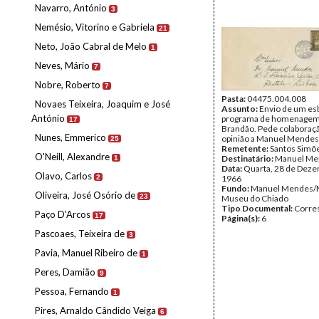
Navarro, António
3
Nemésio, Vitorino e Gabriela
21
Neto, João Cabral de Melo
1
Neves, Mário
7
Nobre, Roberto
7
Pasta:
04475.004.008
Novaes Teixeira, Joaquim e José
Assunto:
Envio de um es
António
programa de homenagem 
17
Brandão. Pede colaboraçã
Nunes, Emmerico
opinião a Manuel Mendes
25
Remetente:
Santos Simõ
O'Neill, Alexandre
Destinatário:
Manuel Me
1
Data:
Quarta, 28 de Dez
Olavo, Carlos
2
1966
Fundo:
Manuel Mendes/
Oliveira, José Osório de
23
Museu do Chiado
Tipo Documental:
Corre
Paço D'Arcos
17
Página(s):
6
Pascoaes, Teixeira de
3
Pavia, Manuel Ribeiro de
1
Peres, Damião
9
Pessoa, Fernando
1
Pires, Arnaldo Cândido Veiga
6