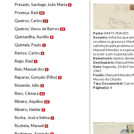
Presado, Santiago João Maria
2
Proença, Raúl
95
Queiroz, Carlos
17
Queiroz, Vasco de Barros
10
Pasta:
04475.004.025
Quintanilha, Aurélio
Assunto:
Informa que ai
9
recebeu as gravuras.Mani
Quintela, Paulo
satisfação pela próxima vi
1
Manuel Mendes e esposa,
Ramos, Carlos
4
assistir a um espectáculo.
Remetente:
Santos Simõ
Rego, Raúl
1
Destinatário:
Manuel Me
Data:
Segunda, 20 de Fev
Reis, Manuel dos
3
1967
Fundo:
Manuel Mendes/
Reparaz, Gonçalo (Filho)
3
Museu do Chiado
Tipo Documental:
Corre
Resende, Júlio
3
Página(s):
4
Reys, Câmara
44
Ribeiro, Aquilino
22
Ribeiro, Helder
5
Rocha, José e Selma
7
Rocheta, Manuel
4
Rodrigues, Armindo