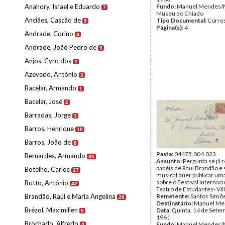
Anahory, Israel e Eduardo
Fundo:
Manuel Mendes/
7
Museu do Chiado
Anciães, Cascão de
Tipo Documental:
Corre
5
Página(s):
4
Andrade, Corino
4
Andrade, João Pedro de
9
Anjos, Cyro dos
2
Azevedo, António
3
Bacelar, Armando
1
Bacelar, José
2
Barradas, Jorge
3
Barros, Henrique
10
Barros, João de
8
Pasta:
04475.004.023
Bernardes, Armando
30
Assunto:
Pergunta se já 
papéis de Raul Brandão e 
Botelho, Carlos
27
musical quer publicar uma
sobre o Festival Internaci
Botto, António
42
Teatro de Estudantes- VIII
Brandão, Raúl e Maria Angelina
Remetente:
Santos Simõ
28
Destinatário:
Manuel Me
Brézol, Maximilien
Data:
Quinta, 14 de Sete
5
1961
Brochado, Alfredo
Fundo:
Manuel Mendes/
4