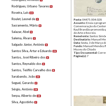
1
Rodrigues, Urbano Tavares
5
Roseira, Luís
33
Roulet, Leonel de
Pasta:
04475.004.028
2
Assunto:
Envia o progra
Sacramento, Mário
8
Comemoração do Centen
Raul Brandão promovida p
Salazar, Abel
5
de Arte e Recreio.
Remetente:
Santos Simõ
Salema, Álvaro
2
Destinatário:
Manuel Me
Data:
Sexta, 3 de Março 
Salgado Júnior, António
5
Fundo:
Manuel Mendes/
Museu do Chiado
Santos Silva, Artur e Eduardo
26
Tipo Documental:
Corre
Página(s):
7
Santos, José Ribeiro dos
4
Santos, Reynaldo dos
3
Santos, Teófilo Carvalho dos
8
Sarabando, João
20
Seguel, Gerardo
2
Sérgio, António
28
Serpa, Alberto de
38
Silva, Agostinho
2