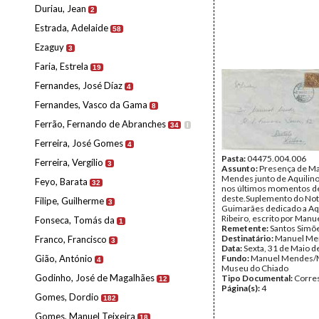
Duriau, Jean
2
Estrada, Adelaide
58
Ezaguy
3
Faria, Estrela
19
Fernandes, José Díaz
4
Fernandes, Vasco da Gama
8
Ferrão, Fernando de Abranches
34
I
Ferreira, José Gomes
4
Pasta:
04475.004.006
Ferreira, Vergílio
3
Assunto:
Presença de M
Mendes junto de Aquilino
Feyo, Barata
32
nos últimos momentos de
deste.Suplemento do Not
Filipe, Guilherme
3
Guimarães dedicado a Aq
Ribeiro, escrito por Man
Fonseca, Tomás da
1
Remetente:
Santos Simõ
Destinatário:
Manuel Me
Franco, Francisco
3
Data:
Sexta, 31 de Maio d
Gião, António
Fundo:
Manuel Mendes/
4
Museu do Chiado
Godinho, José de Magalhães
Tipo Documental:
Corre
12
Página(s):
4
Gomes, Dordio
182
Gomes, Manuel Teixeira
18