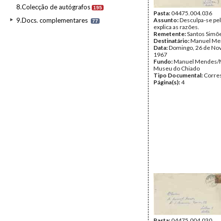
8.Colecção de autógrafos
195
Pasta:
04475.004.036
9.Docs. complementares
Assunto:
Desculpa-se pel
77
explica as razões.
Remetente:
Santos Simõ
Destinatário:
Manuel Me
Data:
Domingo, 26 de No
1967
Fundo:
Manuel Mendes/
Museu do Chiado
Tipo Documental:
Corre
Página(s):
4
Pasta:
04475.004.030