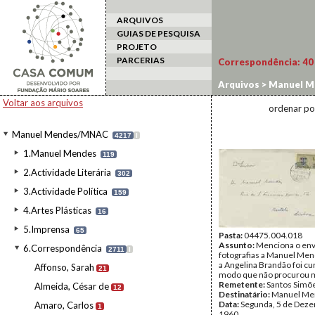
ARQUIVOS
GUIAS DE PESQUISA
PROJETO
PARCERIAS
Correspondência:
40
Arquivos
>
Manuel M
Voltar aos arquivos
ordenar po
Manuel Mendes/MNAC
4217
I
1.Manuel Mendes
119
2.Actividade Literária
302
3.Actividade Política
159
4.Artes Plásticas
16
5.Imprensa
65
Pasta:
04475.004.018
Assunto:
Menciona o env
6.Correspondência
2711
I
fotografias a Manuel Mend
a Angelina Brandão foi cur
Affonso, Sarah
21
modo que não procurou m
Remetente:
Santos Simõ
Almeida, César de
12
Destinatário:
Manuel Me
Data:
Segunda, 5 de Dez
Amaro, Carlos
1
1960