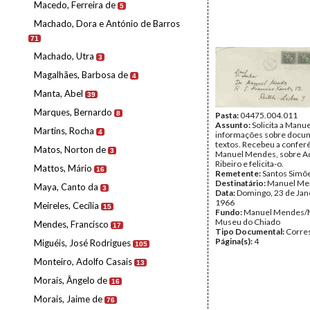
Macedo, Ferreira de
5
Machado, Dora e António de Barros
71
Machado, Utra
3
Magalhães, Barbosa de
4
Manta, Abel
39
Marques, Bernardo
8
Pasta:
04475.004.011
Assunto:
Solicita a Man
Martins, Rocha
4
informações sobre docu
textos. Recebeu a confer
Matos, Norton de
3
Manuel Mendes, sobre Aq
Ribeiro e felicita-o.
Mattos, Mário
16
Remetente:
Santos Simõ
Destinatário:
Manuel Me
Maya, Canto da
3
Data:
Domingo, 23 de Jan
1966
Meireles, Cecília
15
Fundo:
Manuel Mendes/
Museu do Chiado
Mendes, Francisco
17
Tipo Documental:
Corre
Página(s):
4
Miguéis, José Rodrigues
105
Monteiro, Adolfo Casais
13
Morais, Ângelo de
16
Morais, Jaime de
76