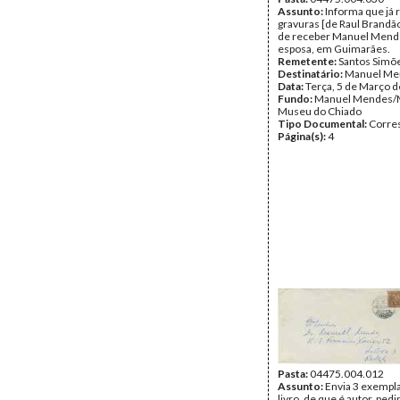
Assunto:
Informa que já 
gravuras [de Raul Brandão
de receber Manuel Mend
esposa, em Guimarães.
Remetente:
Santos Simõ
Destinatário:
Manuel Me
Data:
Terça, 5 de Março 
Fundo:
Manuel Mendes/
Museu do Chiado
Tipo Documental:
Corre
Página(s):
4
Pasta:
04475.004.012
Assunto:
Envia 3 exempl
livro, de que é autor, ped