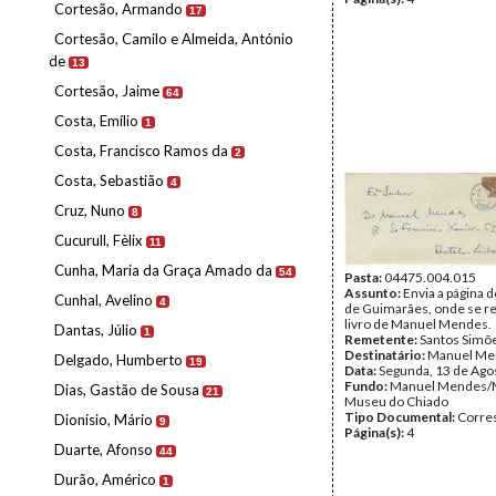
Cortesão, Armando
17
Cortesão, Camilo e Almeida, António
de
13
Cortesão, Jaime
64
Costa, Emílio
1
Costa, Francisco Ramos da
2
Costa, Sebastião
4
Cruz, Nuno
8
Cucurull, Fèlix
11
Cunha, Maria da Graça Amado da
54
Pasta:
04475.004.015
Assunto:
Envia a página d
Cunhal, Avelino
4
de Guimarães, onde se re
livro de Manuel Mendes.
Dantas, Júlio
1
Remetente:
Santos Simõ
Destinatário:
Manuel Me
Delgado, Humberto
19
Data:
Segunda, 13 de Ago
Fundo:
Manuel Mendes/
Dias, Gastão de Sousa
21
Museu do Chiado
Tipo Documental:
Corre
Dionísio, Mário
9
Página(s):
4
Duarte, Afonso
44
Durão, Américo
1