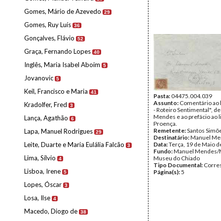
Gomes, Mário de Azevedo
29
Gomes, Ruy Luís
36
Gonçalves, Flávio
52
Graça, Fernando Lopes
40
Inglês, Maria Isabel Aboim
5
Jovanovic
5
Keil, Francisco e Maria
41
Pasta:
04475.004.039
Assunto:
Comentário ao 
Kradolfer, Fred
3
- Roteiro Sentimental", d
Mendes e ao prefácio ao l
Lança, Agathão
6
Proença.
Remetente:
Santos Simõ
Lapa, Manuel Rodrigues
29
Destinatário:
Manuel Me
Leite, Duarte e Maria Eulália Falcão
Data:
Terça, 19 de Maio 
3
Fundo:
Manuel Mendes/
Lima, Sílvio
Museu do Chiado
4
Tipo Documental:
Corre
Lisboa, Irene
Página(s):
5
5
Lopes, Óscar
3
Losa, Ilse
4
Macedo, Diogo de
38