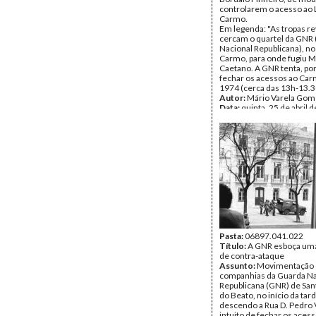
controlarem o acesso ao 
Carmo.
Em legenda: "As tropas r
cercam o quartel da GNR
Nacional Republicana), no
Carmo, para onde fugiu M
Caetano. A GNR tenta, por
fechar os acessos ao Car
1974 (cerca das 13h-13.3
Autor:
Mário Varela Gom
Data:
quinta, 25 de abril 
Tipo Documental:
Fotogr
Página(s):
1
Pasta:
06897.041.022
Título:
A GNR esboça uma
de contra-ataque
Assunto:
Movimentação
companhias da Guarda Na
Republicana (GNR) de San
do Beato, no início da tard
descendo a Rua D. Pedro 
intuito de fechar os aces