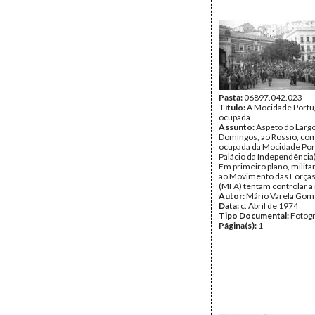
Pasta:
06897.042.023
Título:
A Mocidade Port
ocupada
Assunto:
Aspeto do Largo
Domingos, ao Rossio, co
ocupada da Mocidade Por
Palácio da Independência
Em primeiro plano, milita
ao Movimento das Força
(MFA) tentam controlar a
Autor:
Mário Varela Gom
Data:
c. Abril de 1974
Tipo Documental:
Fotogr
Página(s):
1