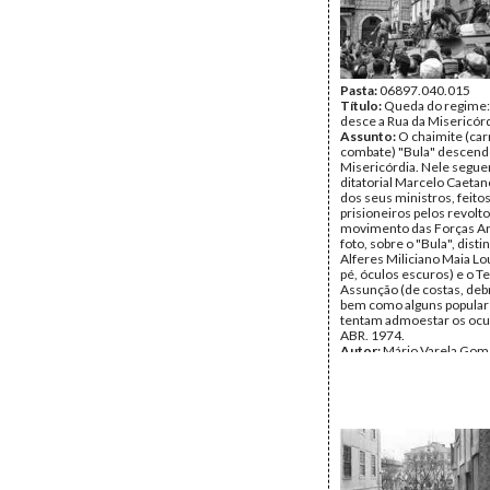
Pasta:
06897.040.015
Título:
Queda do regime: 
desce a Rua da Misericór
Assunto:
O chaimite (car
combate) "Bula" descendo
Misericórdia. Nele segue
ditatorial Marcelo Caetan
dos seus ministros, feito
prisioneiros pelos revolt
movimento das Forças A
foto, sobre o "Bula", dist
Alferes Miliciano Maia Lo
pé, óculos escuros) e o T
Assunção (de costas, de
bem como alguns popular
tentam admoestar os ocu
ABR. 1974.
Autor:
Mário Varela Gom
Data:
Quinta, 25 de Abril
Tipo Documental:
Fotogr
Página(s):
1