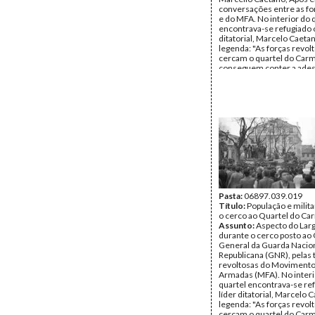
conversações entre as f
e do MFA. No interior do 
encontrava-se refugiado o
ditatorial, Marcelo Caeta
legenda: "As forças revol
cercam o quartel do Car
conseguem conter a ades
25 ABR. 1974.
Autor:
Mário Varela Gom
Data:
quinta, 25 de abril 
Tipo Documental:
Fotogr
Página(s):
1
Pasta:
06897.039.019
Título:
População e milit
o cerco ao Quartel do Ca
Assunto:
Aspecto do Lar
durante o cerco posto ao 
General da Guarda Nacio
Republicana (GNR), pelas 
revoltosas do Movimento
Armadas (MFA). No interi
quartel encontrava-se re
líder ditatorial, Marcelo
legenda: "As forças revol
cercam o quartel do Car