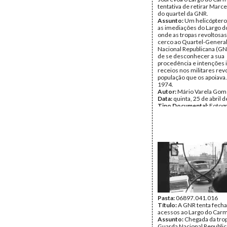
tentativa de retirar Marc
do quartel da GNR.
Assunto:
Um helicóptero
as imediações do Largo 
onde as tropas revoltosa
cerco ao Quartel-Genera
Nacional Republicana (GN
de se desconhecer a sua
procedência e intenções 
receios nos militares rev
população que os apoiava
1974.
Autor:
Mário Varela Gom
Data:
quinta, 25 de abril 
Tipo Documental:
Fotogr
Página(s):
1
Pasta:
06897.041.016
Título:
A GNR tenta fecha
acessos ao Largo do Car
Assunto:
Chegada da tro
Guarda Nacional Republic