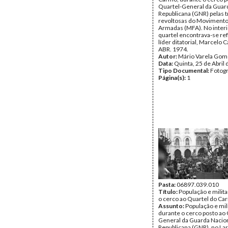
Quartel-General da Guar
Republicana (GNR) pelas 
revoltosas do Movimento
Armadas (MFA). No interi
quartel encontrava-se re
líder ditatorial, Marcelo 
ABR. 1974.
Autor:
Mário Varela Gom
Data:
Quinta, 25 de Abril
Tipo Documental:
Fotogr
Página(s):
1
Pasta:
06897.039.010
Título:
População e milit
o cerco ao Quartel do Ca
Assunto:
População e mil
durante o cerco posto ao 
General da Guarda Nacio
Republicana (GNR), no La