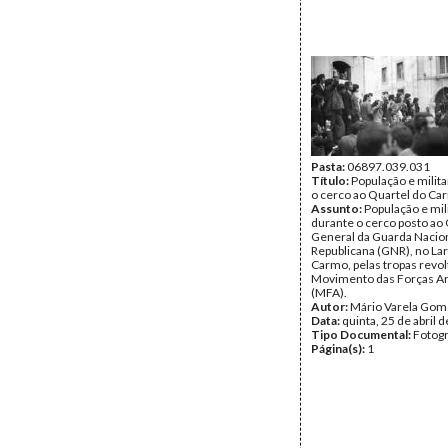
Data:
quinta, 25 de abril 
Tipo Documental:
Fotogr
Página(s):
1
Pasta:
06897.039.031
Título:
População e milit
o cerco ao Quartel do Ca
Assunto:
População e mil
durante o cerco posto ao 
General da Guarda Nacio
Republicana (GNR), no La
Carmo, pelas tropas revo
Movimento das Forças A
(MFA).
Autor:
Mário Varela Gom
Data:
quinta, 25 de abril 
Tipo Documental:
Fotogr
Página(s):
1