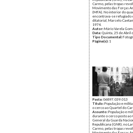
Carmo, pelas tropas revo
Movimento das Forças A
(MFA). No interior do qua
encontrava-se refugiado o
ditatorial, Marcelo Caeta
1974.
Autor:
Mário Varela Gom
Data:
Quinta, 25 de Abril
Tipo Documental:
Fotogr
Página(s):
1
Pasta:
06897.039.013
Título:
População e milit
o cerco ao Quartel do Ca
Assunto:
População e mil
durante o cerco posto ao 
General da Guarda Nacio
Republicana (GNR), no La
Carmo, pelas tropas revo
Movimento das Forças A