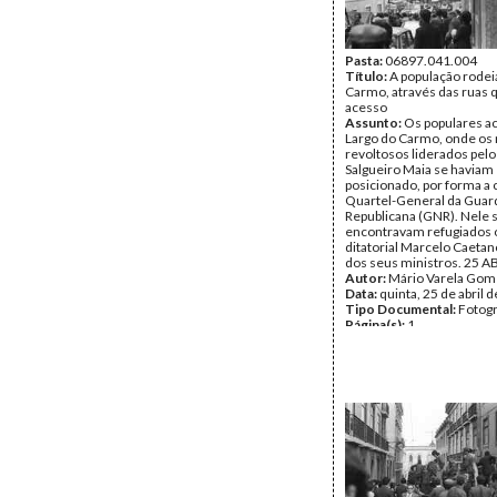
Pasta:
06897.041.004
Título:
A população rodei
Carmo, através das ruas 
acesso
Assunto:
Os populares a
Largo do Carmo, onde os 
revoltosos liderados pelo
Salgueiro Maia se haviam
posicionado, por forma a 
Quartel-General da Guar
Republicana (GNR). Nele 
encontravam refugiados o
ditatorial Marcelo Caetan
dos seus ministros. 25 A
Autor:
Mário Varela Gom
Data:
quinta, 25 de abril 
Tipo Documental:
Fotogr
Página(s):
1