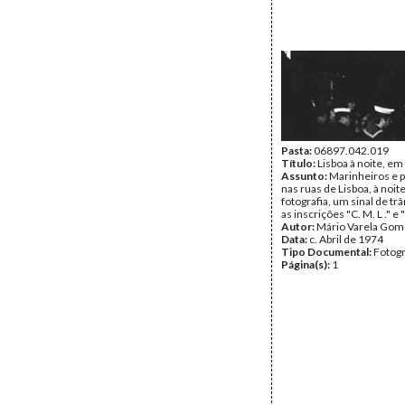
Pasta:
06897.042.019
Título:
Lisboa à noite, em
Assunto:
Marinheiros e 
nas ruas de Lisboa, à noit
fotografia, um sinal de tr
as inscrições "C. M. L ." e 
Autor:
Mário Varela Gom
Data:
c. Abril de 1974
Tipo Documental:
Fotogr
Página(s):
1