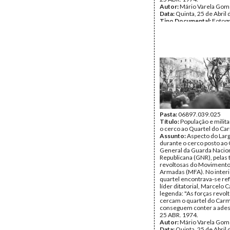
Autor:
Mário Varela Gom
Data:
Quinta, 25 de Abril
Tipo Documental:
Fotogr
Página(s):
1
Pasta:
06897.039.025
Título:
População e milit
o cerco ao Quartel do Ca
Assunto:
Aspecto do Lar
durante o cerco posto ao 
General da Guarda Nacio
Republicana (GNR), pelas 
revoltosas do Movimento
Armadas (MFA). No interi
quartel encontrava-se re
líder ditatorial, Marcelo
legenda: "As forças revol
cercam o quartel do Car
conseguem conter a ades
25 ABR. 1974.
Autor:
Mário Varela Gom
Data:
Quinta, 25 de Abril