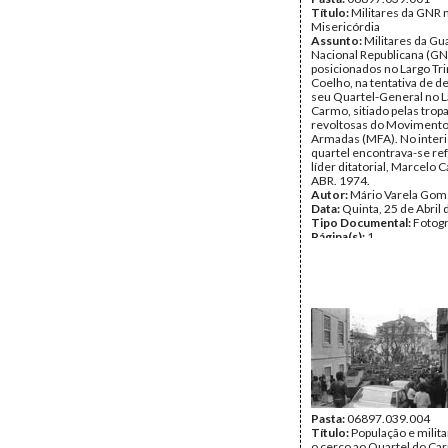
Título:
Militares da GNR 
Misericórdia
Assunto:
Militares da Gu
Nacional Republicana (GN
posicionados no Largo Tr
Coelho, na tentativa de d
seu Quartel-General no L
Carmo, sitiado pelas trop
revoltosas do Movimento
Armadas (MFA). No interi
quartel encontrava-se re
líder ditatorial, Marcelo 
ABR. 1974.
Autor:
Mário Varela Gom
Data:
Quinta, 25 de Abril
Tipo Documental:
Fotogr
Página(s):
1
Pasta:
06897.039.004
Título:
População e milit
o cerco ao Quartel do Ca