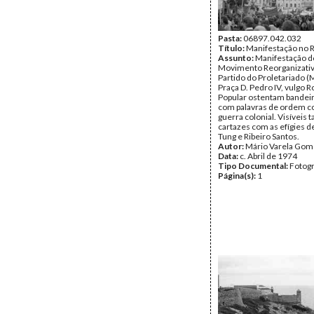
Pasta:
06897.042.032
Título:
Manifestação no 
Assunto:
Manifestação d
Movimento Reorganizati
Partido do Proletariado (
Praça D. Pedro IV, vulgo R
Popular ostentam bandeir
com palavras de ordem co
guerra colonial. Visíveis
cartazes com as efígies 
Tung e Ribeiro Santos.
Autor:
Mário Varela Gom
Data:
c. Abril de 1974
Tipo Documental:
Fotogr
Página(s):
1