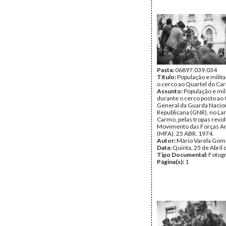
Pasta:
06897.039.034
Título:
População e milit
o cerco ao Quartel do Ca
Assunto:
População e mil
durante o cerco posto ao 
General da Guarda Nacio
Republicana (GNR), no La
Carmo, pelas tropas revo
Movimento das Forças A
(MFA). 25 ABR. 1974.
Autor:
Mário Varela Gom
Data:
Quinta, 25 de Abril
Tipo Documental:
Fotogr
Página(s):
1