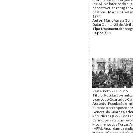
(MFA). No interior do qua
encontrava-se refugiado o
ditatorial, Marcelo Caeta
1974.
Autor:
Mário Varela Gom
Data:
Quinta, 25 de Abril
Tipo Documental:
Fotogr
Página(s):
1
Pasta:
06897.039.016
Título:
População e milit
o cerco ao Quartel do Ca
Assunto:
População e mil
durante o cerco posto ao 
General da Guarda Nacio
Republicana (GNR), no La
Carmo, pelas tropas revo
Movimento das Forças A
(MFA). Aguardam a rendi
Marcello Caetano, Após 