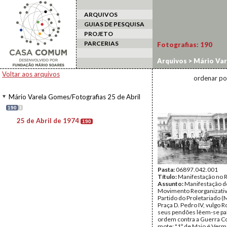
ARQUIVOS
GUIAS DE PESQUISA
PROJETO
PARCERIAS
Fotografias:
190
Arquivos
>
Mário Var
Voltar aos arquivos
ordenar po
Mário Varela Gomes/Fotografias 25 de Abril
190
I
25 de Abril de 1974
190
Pasta:
06897.042.001
Título:
Manifestação no 
Assunto:
Manifestação d
Movimento Reorganizati
Partido do Proletariado (
Praça D. Pedro IV, vulgo R
seus pendões lêem-se pa
ordem contra a Guerra Col
mote: "1º de Maio é Verm