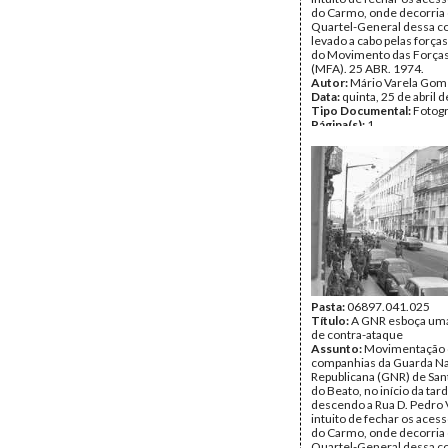
do Carmo, onde decorria 
Quartel-General dessa c
levado a cabo pelas força
do Movimento das Força
(MFA). 25 ABR. 1974.
Autor:
Mário Varela Gom
Data:
quinta, 25 de abril 
Tipo Documental:
Fotogr
Página(s):
1
Pasta:
06897.041.025
Título:
A GNR esboça uma
de contra-ataque
Assunto:
Movimentação
companhias da Guarda Na
Republicana (GNR) de San
do Beato, no início da tard
descendo a Rua D. Pedro 
intuito de fechar os aces
do Carmo, onde decorria 
Quartel-General dessa c