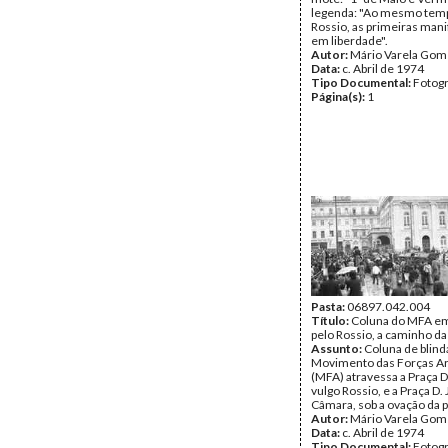
legenda: "Ao mesmo tem
Rossio, as primeiras man
em liberdade".
Autor:
Mário Varela Gom
Data:
c. Abril de 1974
Tipo Documental:
Fotogr
Página(s):
1
Pasta:
06897.042.004
Título:
Coluna do MFA em
pelo Rossio, a caminho da
Assunto:
Coluna de blind
Movimento das Forças A
(MFA) atravessa a Praça D
vulgo Rossio, e a Praça D.
Câmara, sob a ovação da 
Autor:
Mário Varela Gom
Data:
c. Abril de 1974
Tipo Documental:
Fotogr