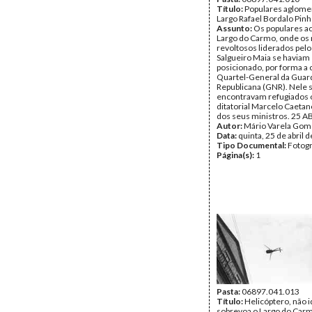
Título:
Populares aglome
Largo Rafael Bordalo Pinh
Assunto:
Os populares a
Largo do Carmo, onde os 
revoltosos liderados pelo
Salgueiro Maia se haviam
posicionado, por forma a 
Quartel-General da Guar
Republicana (GNR). Nele 
encontravam refugiados o
ditatorial Marcelo Caetan
dos seus ministros. 25 A
Autor:
Mário Varela Gom
Data:
quinta, 25 de abril 
Tipo Documental:
Fotogr
Página(s):
1
Pasta:
06897.041.013
Título:
Helicóptero, não i
sobrevoa o Largo do Car