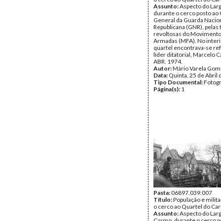
Assunto:
Aspecto do Lar
durante o cerco posto ao 
General da Guarda Nacio
Republicana (GNR), pelas 
revoltosas do Movimento
Armadas (MFA). No interi
quartel encontrava-se re
líder ditatorial, Marcelo 
ABR. 1974.
Autor:
Mário Varela Gom
Data:
Quinta, 25 de Abril
Tipo Documental:
Fotogr
Página(s):
1
Pasta:
06897.039.007
Título:
População e milit
o cerco ao Quartel do Ca
Assunto:
Aspecto do Lar
Carmo, durante o cerco p