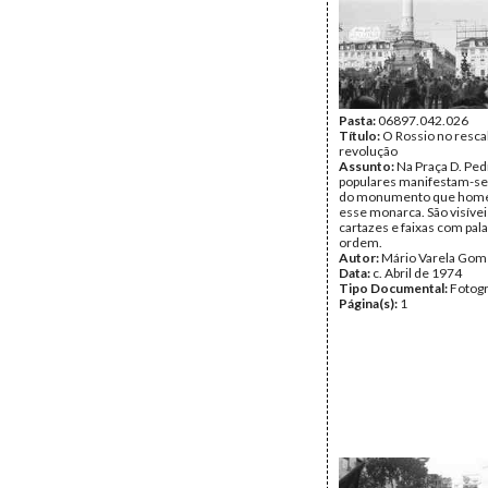
Pasta:
06897.042.026
Título:
O Rossio no resca
revolução
Assunto:
Na Praça D. Pedr
populares manifestam-se
do monumento que home
esse monarca. São visívei
cartazes e faixas com pal
ordem.
Autor:
Mário Varela Gom
Data:
c. Abril de 1974
Tipo Documental:
Fotogr
Página(s):
1