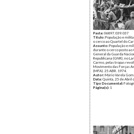
Pasta:
06897.039.037
Título:
População e milit
o cerco ao Quartel do Ca
Assunto:
População e mil
durante o cerco posto ao 
General da Guarda Nacio
Republicana (GNR), no La
Carmo, pelas tropas revo
Movimento das Forças A
(MFA). 25 ABR. 1974.
Autor:
Mário Varela Gom
Data:
Quinta, 25 de Abril
Tipo Documental:
Fotogr
Página(s):
1