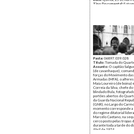
Tipo Documental:
Fotogr
Página(s):
1
Pasta:
06897.039.028
Título:
Tomada do Quart
Assunto:
O capitão Salgu
(de cavanhaque), comand
forças do Movimento das
Armadas (MFA), o alferes
Maia Loureiro (de boina) e
Correia da Silva, chefe do
blindado Bula, fotografad
portões abertos do Quart
da Guarda Nacional Repub
(GNR), no Largo do Carmo
momento corresponde a c
do regime ditatorial lider
Marcelo Caetano, na seq
cerco posto pelas tropas
durante toda a tarde do d
Abril de 1974.
Autor:
Mário Varela Gom