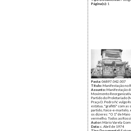
Página(s):
1
Pasta:
06897.042.007
Título:
Manifestação no 
Assunto:
Manifestação d
Movimento Reorganizati
Partido do Proletariado (
Praça D. Pedro IV, vulgo R
estátua, "grafitti" com as 
partido, foice-e-martelo, 
os dizeres: "O 1º de Maio
vermelho. Todos ao Rossi
Autor:
Mário Varela Gom
Data:
c. Abril de 1974
Tipo Documental:
Fotogr