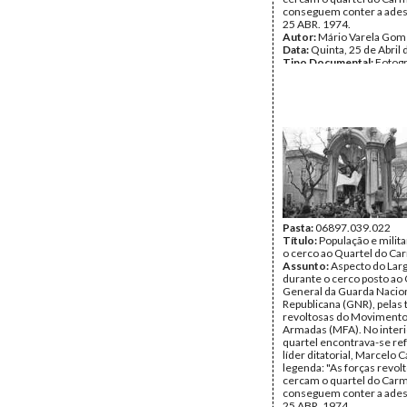
conseguem conter a ades
25 ABR. 1974.
Autor:
Mário Varela Gom
Data:
Quinta, 25 de Abril
Tipo Documental:
Fotogr
Página(s):
1
Pasta:
06897.039.022
Título:
População e milit
o cerco ao Quartel do Ca
Assunto:
Aspecto do Lar
durante o cerco posto ao 
General da Guarda Nacio
Republicana (GNR), pelas 
revoltosas do Movimento
Armadas (MFA). No interi
quartel encontrava-se re
líder ditatorial, Marcelo
legenda: "As forças revol
cercam o quartel do Car
conseguem conter a ades
25 ABR. 1974.