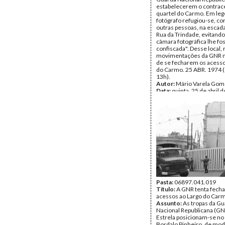
estabelecerem o contrac
quartel do Carmo. Em leg
fotógrafo refugiou-se, c
outras pessoas, na escada
Rua da Trindade, evitando
câmara fotográfica lhe fo
confiscada". Desse local, 
movimentações da GNR n
de se fecharem os acesso
do Carmo. 25 ABR. 1974 (
13h).
Autor:
Mário Varela Gom
Data:
quinta, 25 de abril 
Tipo Documental:
Fotogr
Página(s):
1
Pasta:
06897.041.019
Título:
A GNR tenta fecha
acessos ao Largo do Car
Assunto:
As tropas da G
Nacional Republicana (GN
Estrela posicionam-se no
Bordalo Pinheiro, de mod