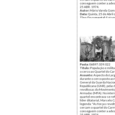
conseguem conter a ades
25 ABR. 1974.
Autor:
Mário Varela Gom
Data:
Quinta, 25 de Abril
Tipo Documental:
Fotogr
Página(s):
1
Pasta:
06897.039.022
Título:
População e milit
o cerco ao Quartel do Ca
Assunto:
Aspecto do Lar
durante o cerco posto ao 
General da Guarda Nacio
Republicana (GNR), pelas 
revoltosas do Movimento
Armadas (MFA). No interi
quartel encontrava-se re
líder ditatorial, Marcelo
legenda: "As forças revol
cercam o quartel do Car
conseguem conter a ades
25 ABR. 1974.