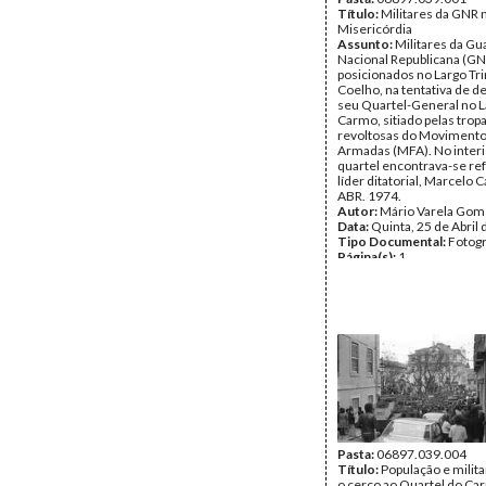
Título:
Militares da GNR 
Misericórdia
Assunto:
Militares da Gu
Nacional Republicana (GN
posicionados no Largo Tr
Coelho, na tentativa de d
seu Quartel-General no L
Carmo, sitiado pelas trop
revoltosas do Movimento
Armadas (MFA). No interi
quartel encontrava-se re
líder ditatorial, Marcelo 
ABR. 1974.
Autor:
Mário Varela Gom
Data:
Quinta, 25 de Abril
Tipo Documental:
Fotogr
Página(s):
1
Pasta:
06897.039.004
Título:
População e milit
o cerco ao Quartel do Ca