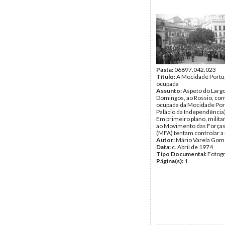
Pasta:
06897.042.023
Título:
A Mocidade Port
ocupada
Assunto:
Aspeto do Largo
Domingos, ao Rossio, co
ocupada da Mocidade Por
Palácio da Independência
Em primeiro plano, milita
ao Movimento das Força
(MFA) tentam controlar a
Autor:
Mário Varela Gom
Data:
c. Abril de 1974
Tipo Documental:
Fotogr
Página(s):
1