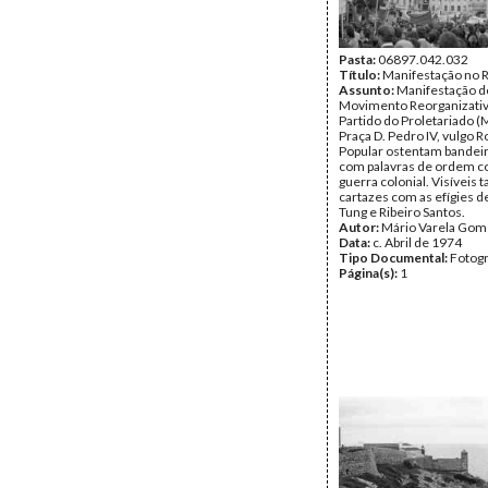
Pasta:
06897.042.032
Título:
Manifestação no 
Assunto:
Manifestação d
Movimento Reorganizati
Partido do Proletariado (
Praça D. Pedro IV, vulgo R
Popular ostentam bandeir
com palavras de ordem co
guerra colonial. Visíveis
cartazes com as efígies 
Tung e Ribeiro Santos.
Autor:
Mário Varela Gom
Data:
c. Abril de 1974
Tipo Documental:
Fotogr
Página(s):
1