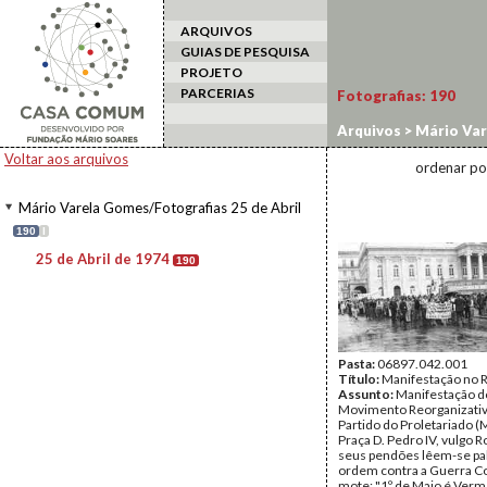
ARQUIVOS
GUIAS DE PESQUISA
PROJETO
PARCERIAS
Fotografias:
190
Arquivos
>
Mário Var
Voltar aos arquivos
ordenar po
Mário Varela Gomes/Fotografias 25 de Abril
190
I
25 de Abril de 1974
190
Pasta:
06897.042.001
Título:
Manifestação no 
Assunto:
Manifestação d
Movimento Reorganizati
Partido do Proletariado (
Praça D. Pedro IV, vulgo R
seus pendões lêem-se pa
ordem contra a Guerra Col
mote: "1º de Maio é Verm