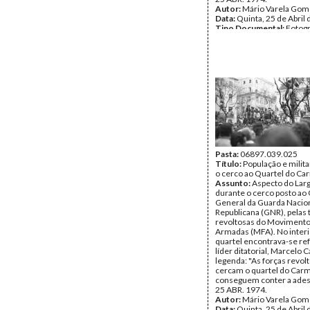
Autor:
Mário Varela Gom
Data:
Quinta, 25 de Abril
Tipo Documental:
Fotogr
Página(s):
1
Pasta:
06897.039.025
Título:
População e milit
o cerco ao Quartel do Ca
Assunto:
Aspecto do Lar
durante o cerco posto ao 
General da Guarda Nacio
Republicana (GNR), pelas 
revoltosas do Movimento
Armadas (MFA). No interi
quartel encontrava-se re
líder ditatorial, Marcelo
legenda: "As forças revol
cercam o quartel do Car
conseguem conter a ades
25 ABR. 1974.
Autor:
Mário Varela Gom
Data:
Quinta, 25 de Abril