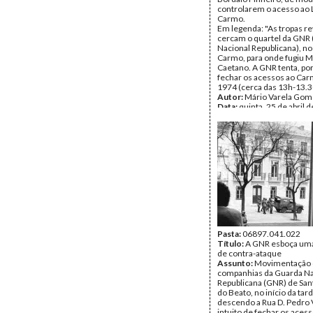
controlarem o acesso ao 
Carmo.
Em legenda: "As tropas r
cercam o quartel da GNR
Nacional Republicana), no
Carmo, para onde fugiu M
Caetano. A GNR tenta, por
fechar os acessos ao Car
1974 (cerca das 13h-13.3
Autor:
Mário Varela Gom
Data:
quinta, 25 de abril 
Tipo Documental:
Fotogr
Página(s):
1
Pasta:
06897.041.022
Título:
A GNR esboça uma
de contra-ataque
Assunto:
Movimentação
companhias da Guarda Na
Republicana (GNR) de San
do Beato, no início da tard
descendo a Rua D. Pedro 
intuito de fechar os aces