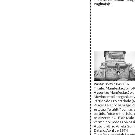
Página(s):
1
Pasta:
06897.042.007
Título:
Manifestação no 
Assunto:
Manifestação d
Movimento Reorganizati
Partido do Proletariado (
Praça D. Pedro IV, vulgo R
estátua, "grafitti" com as 
partido, foice-e-martelo, 
os dizeres: "O 1º de Maio
vermelho. Todos ao Rossi
Autor:
Mário Varela Gom
Data:
c. Abril de 1974
Tipo Documental:
Fotogr