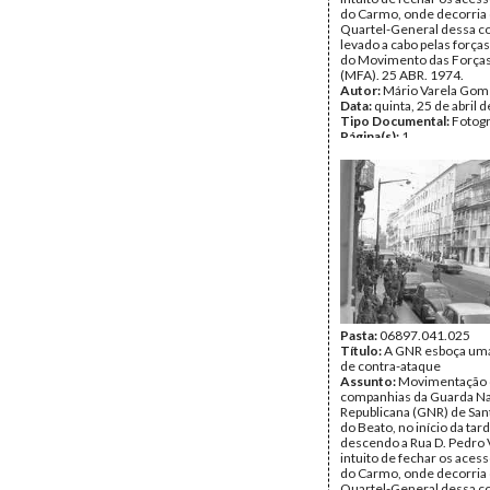
do Carmo, onde decorria 
Quartel-General dessa c
levado a cabo pelas força
do Movimento das Força
(MFA). 25 ABR. 1974.
Autor:
Mário Varela Gom
Data:
quinta, 25 de abril 
Tipo Documental:
Fotogr
Página(s):
1
Pasta:
06897.041.025
Título:
A GNR esboça uma
de contra-ataque
Assunto:
Movimentação
companhias da Guarda Na
Republicana (GNR) de San
do Beato, no início da tard
descendo a Rua D. Pedro 
intuito de fechar os aces
do Carmo, onde decorria 
Quartel-General dessa c