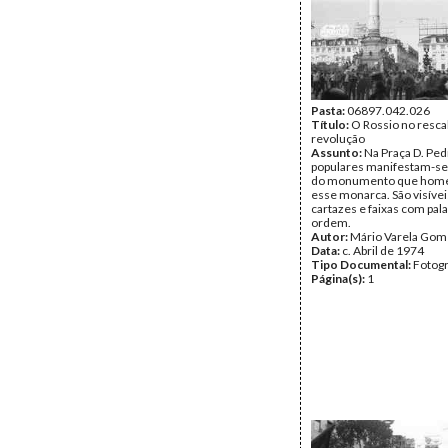
Pasta:
06897.042.026
Título:
O Rossio no resca
revolução
Assunto:
Na Praça D. Pedr
populares manifestam-se
do monumento que home
esse monarca. São visívei
cartazes e faixas com pal
ordem.
Autor:
Mário Varela Gom
Data:
c. Abril de 1974
Tipo Documental:
Fotogr
Página(s):
1