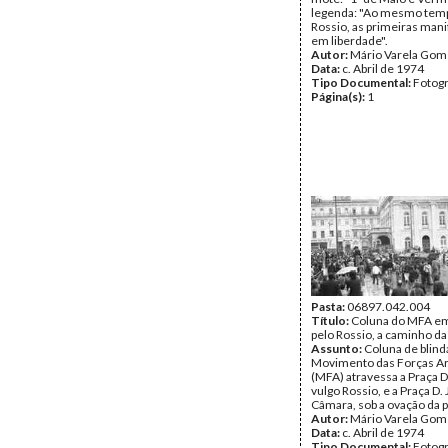
legenda: "Ao mesmo tem
Rossio, as primeiras man
em liberdade".
Autor:
Mário Varela Gom
Data:
c. Abril de 1974
Tipo Documental:
Fotogr
Página(s):
1
Pasta:
06897.042.004
Título:
Coluna do MFA em
pelo Rossio, a caminho da
Assunto:
Coluna de blind
Movimento das Forças A
(MFA) atravessa a Praça D
vulgo Rossio, e a Praça D.
Câmara, sob a ovação da 
Autor:
Mário Varela Gom
Data:
c. Abril de 1974
Tipo Documental:
Fotogr