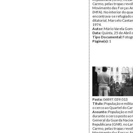
Carmo, pelas tropas revo
Movimento das Forças A
(MFA). No interior do qua
encontrava-se refugiado o
ditatorial, Marcelo Caeta
1974.
Autor:
Mário Varela Gom
Data:
Quinta, 25 de Abril
Tipo Documental:
Fotogr
Página(s):
1
Pasta:
06897.039.013
Título:
População e milit
o cerco ao Quartel do Ca
Assunto:
População e mil
durante o cerco posto ao 
General da Guarda Nacio
Republicana (GNR), no La
Carmo, pelas tropas revo
Movimento das Forças A