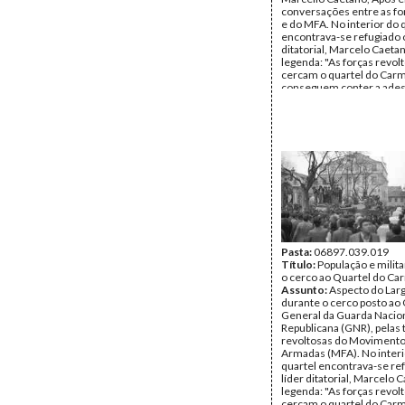
conversações entre as f
e do MFA. No interior do 
encontrava-se refugiado o
ditatorial, Marcelo Caeta
legenda: "As forças revol
cercam o quartel do Car
conseguem conter a ades
25 ABR. 1974.
Autor:
Mário Varela Gom
Data:
quinta, 25 de abril 
Tipo Documental:
Fotogr
Página(s):
1
Pasta:
06897.039.019
Título:
População e milit
o cerco ao Quartel do Ca
Assunto:
Aspecto do Lar
durante o cerco posto ao 
General da Guarda Nacio
Republicana (GNR), pelas 
revoltosas do Movimento
Armadas (MFA). No interi
quartel encontrava-se re
líder ditatorial, Marcelo
legenda: "As forças revol
cercam o quartel do Car