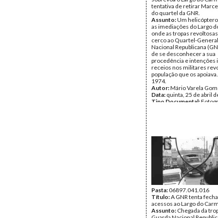
tentativa de retirar Marc
do quartel da GNR.
Assunto:
Um helicóptero
as imediações do Largo 
onde as tropas revoltosa
cerco ao Quartel-Genera
Nacional Republicana (GN
de se desconhecer a sua
procedência e intenções 
receios nos militares rev
população que os apoiava
1974.
Autor:
Mário Varela Gom
Data:
quinta, 25 de abril 
Tipo Documental:
Fotogr
Página(s):
1
Pasta:
06897.041.016
Título:
A GNR tenta fecha
acessos ao Largo do Car
Assunto:
Chegada da tro
Guarda Nacional Republic