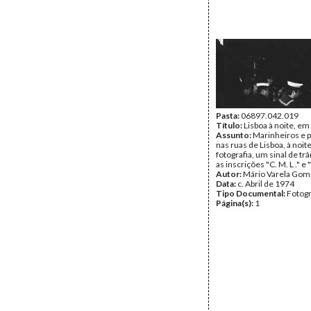
Pasta:
06897.042.019
Título:
Lisboa à noite, em
Assunto:
Marinheiros e 
nas ruas de Lisboa, à noit
fotografia, um sinal de tr
as inscrições "C. M. L ." e 
Autor:
Mário Varela Gom
Data:
c. Abril de 1974
Tipo Documental:
Fotogr
Página(s):
1