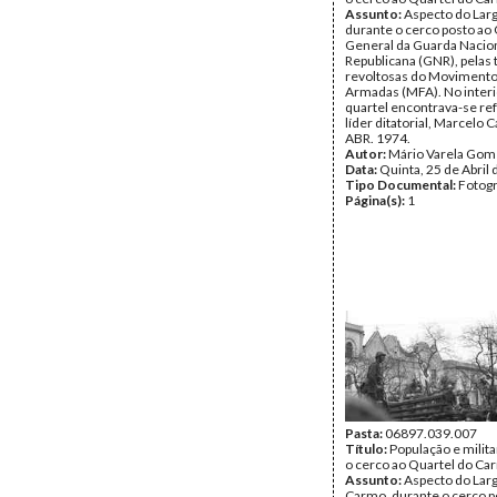
Assunto:
Aspecto do Lar
durante o cerco posto ao 
General da Guarda Nacio
Republicana (GNR), pelas 
revoltosas do Movimento
Armadas (MFA). No interi
quartel encontrava-se re
líder ditatorial, Marcelo 
ABR. 1974.
Autor:
Mário Varela Gom
Data:
Quinta, 25 de Abril
Tipo Documental:
Fotogr
Página(s):
1
Pasta:
06897.039.007
Título:
População e milit
o cerco ao Quartel do Ca
Assunto:
Aspecto do Lar
Carmo, durante o cerco p