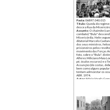
Pasta:
06897.040.015
Título:
Queda do regime: 
desce a Rua da Misericór
Assunto:
O chaimite (car
combate) "Bula" descendo
Misericórdia. Nele segue
ditatorial Marcelo Caetan
dos seus ministros, feito
prisioneiros pelos revolt
movimento das Forças A
foto, sobre o "Bula", dist
Alferes Miliciano Maia Lo
pé, óculos escuros) e o T
Assunção (de costas, de
bem como alguns popular
tentam admoestar os ocu
ABR. 1974.
Autor:
Mário Varela Gom
Data:
Quinta, 25 de Abril
Tipo Documental:
Fotogr
Página(s):
1