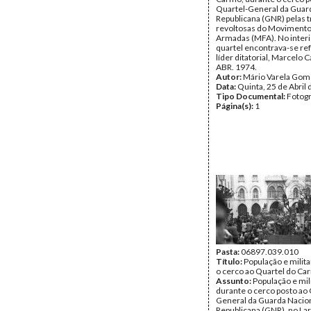
Quartel-General da Guar
Republicana (GNR) pelas 
revoltosas do Movimento
Armadas (MFA). No interi
quartel encontrava-se re
líder ditatorial, Marcelo 
ABR. 1974.
Autor:
Mário Varela Gom
Data:
Quinta, 25 de Abril
Tipo Documental:
Fotogr
Página(s):
1
Pasta:
06897.039.010
Título:
População e milit
o cerco ao Quartel do Ca
Assunto:
População e mil
durante o cerco posto ao 
General da Guarda Nacio
Republicana (GNR), no La