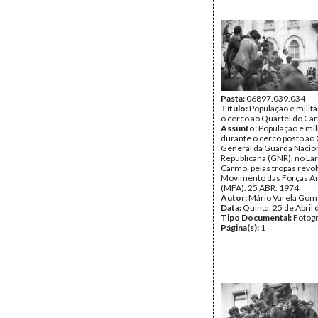
Pasta:
06897.039.034
Título:
População e milit
o cerco ao Quartel do Ca
Assunto:
População e mil
durante o cerco posto ao 
General da Guarda Nacio
Republicana (GNR), no La
Carmo, pelas tropas revo
Movimento das Forças A
(MFA). 25 ABR. 1974.
Autor:
Mário Varela Gom
Data:
Quinta, 25 de Abril
Tipo Documental:
Fotogr
Página(s):
1