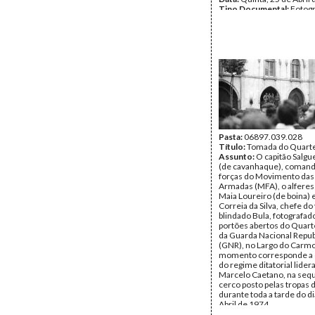
Tipo Documental:
Fotogr
Página(s):
1
Pasta:
06897.039.028
Título:
Tomada do Quart
Assunto:
O capitão Salgu
(de cavanhaque), comand
forças do Movimento das
Armadas (MFA), o alferes
Maia Loureiro (de boina) e
Correia da Silva, chefe do
blindado Bula, fotografad
portões abertos do Quart
da Guarda Nacional Repub
(GNR), no Largo do Carmo
momento corresponde a c
do regime ditatorial lider
Marcelo Caetano, na seq
cerco posto pelas tropas
durante toda a tarde do d
Abril de 1974.
Autor:
Mário Varela Gom