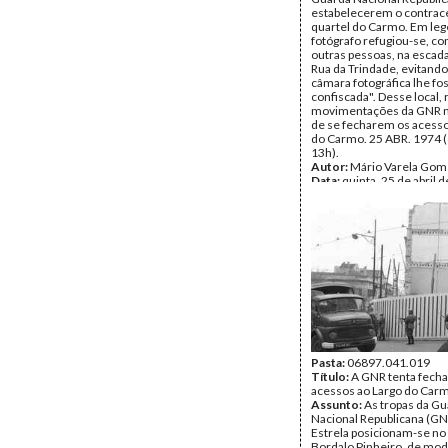
estabelecerem o contrac
quartel do Carmo. Em leg
fotógrafo refugiou-se, c
outras pessoas, na escada
Rua da Trindade, evitando
câmara fotográfica lhe fo
confiscada". Desse local, 
movimentações da GNR n
de se fecharem os acesso
do Carmo. 25 ABR. 1974 (
13h).
Autor:
Mário Varela Gom
Data:
quinta, 25 de abril 
Tipo Documental:
Fotogr
Página(s):
1
Pasta:
06897.041.019
Título:
A GNR tenta fecha
acessos ao Largo do Car
Assunto:
As tropas da G
Nacional Republicana (GN
Estrela posicionam-se no
Bordalo Pinheiro, de mod