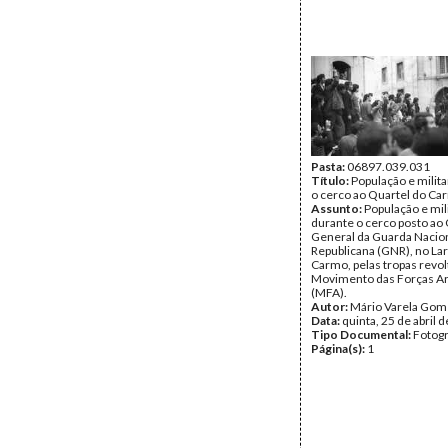
Data:
quinta, 25 de abril 
Tipo Documental:
Fotogr
Página(s):
1
Pasta:
06897.039.031
Título:
População e milit
o cerco ao Quartel do Ca
Assunto:
População e mil
durante o cerco posto ao 
General da Guarda Nacio
Republicana (GNR), no La
Carmo, pelas tropas revo
Movimento das Forças A
(MFA).
Autor:
Mário Varela Gom
Data:
quinta, 25 de abril 
Tipo Documental:
Fotogr
Página(s):
1