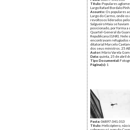
Título:
Populares aglome
Largo Rafael Bordalo Pinh
Assunto:
Os populares a
Largo do Carmo, onde os 
revoltosos liderados pelo
Salgueiro Maia se haviam
posicionado, por forma a 
Quartel-General da Guar
Republicana (GNR). Nele 
encontravam refugiados o
ditatorial Marcelo Caetan
dos seus ministros. 25 A
Autor:
Mário Varela Gom
Data:
quinta, 25 de abril 
Tipo Documental:
Fotogr
Página(s):
1
Pasta:
06897.041.013
Título:
Helicóptero, não i
sobrevoa o Largo do Car