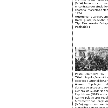
(MFA). No interior do qua
encontrava-se refugiado o
ditatorial, Marcelo Caeta
1974.
Autor:
Mário Varela Gom
Data:
Quinta, 25 de Abril
Tipo Documental:
Fotogr
Página(s):
1
Pasta:
06897.039.016
Título:
População e milit
o cerco ao Quartel do Ca
Assunto:
População e mil
durante o cerco posto ao 
General da Guarda Nacio
Republicana (GNR), no La
Carmo, pelas tropas revo
Movimento das Forças A
(MFA). Aguardam a rendi
Marcello Caetano, Após 