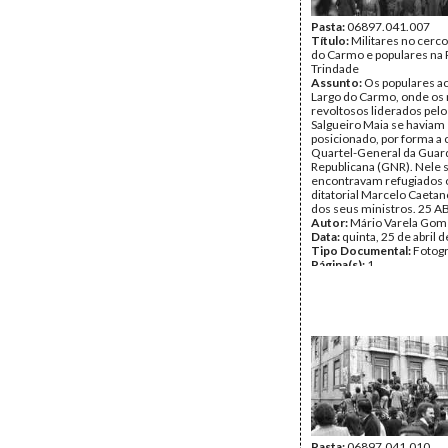
Pasta:
06897.041.007
Título:
Militares no cerco
do Carmo e populares na 
Trindade
Assunto:
Os populares a
Largo do Carmo, onde os 
revoltosos liderados pelo
Salgueiro Maia se haviam
posicionado, por forma a 
Quartel-General da Guar
Republicana (GNR). Nele 
encontravam refugiados o
ditatorial Marcelo Caetan
dos seus ministros. 25 A
Autor:
Mário Varela Gom
Data:
quinta, 25 de abril 
Tipo Documental:
Fotogr
Página(s):
1
Pasta:
06897.041.010