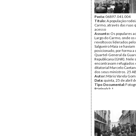
Pasta:
06897.041.004
Título:
A população rodei
Carmo, através das ruas 
acesso
Assunto:
Os populares a
Largo do Carmo, onde os 
revoltosos liderados pelo
Salgueiro Maia se haviam
posicionado, por forma a 
Quartel-General da Guar
Republicana (GNR). Nele 
encontravam refugiados o
ditatorial Marcelo Caetan
dos seus ministros. 25 A
Autor:
Mário Varela Gom
Data:
quinta, 25 de abril 
Tipo Documental:
Fotogr
Página(s):
1