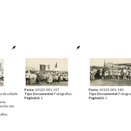
Pasta:
10132.001.137
Pasta:
10132.001.140
co da cidade
Tipo Documental:
Fotografias
Tipo Documental:
Fotogra
Página(s):
1
Página(s):
1
uma
isita são
afias