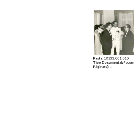
Pasta:
10133.001.010
Tipo Documental:
Fotogr
Página(s):
1