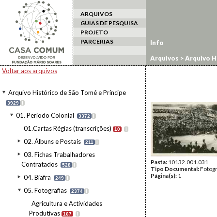
ARQUIVOS
GUIAS DE PESQUISA
PROJETO
PARCERIAS
Info
Arquivos
>
Arquivo H
Voltar aos arquivos
Arquivo Histórico de São Tomé e Príncipe
3929
I
01. Período Colonial
3372
I
01.Cartas Régias (transcrições)
10
I
02. Álbuns e Postais
211
I
03. Fichas Trabalhadores
Pasta:
10132.001.031
Contratados
528
I
Tipo Documental:
Fotogr
Página(s):
1
04. Biafra
249
I
05. Fotografias
2374
I
Agricultura e Actividades
Produtivas
167
I