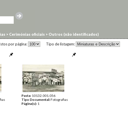
ias
>
Cerimónias oficiais
>
Outros (não identificados)
istos por página:
Tipo de listagem:
Pasta:
10132.001.056
fias
Tipo Documental:
Fotografias
Página(s):
1