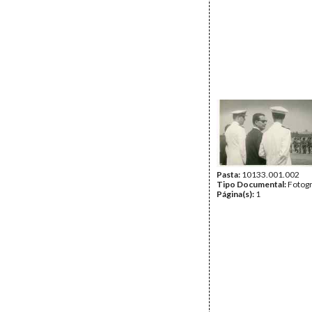
Pasta:
10133.001.002
Tipo Documental:
Fotogr
Página(s):
1