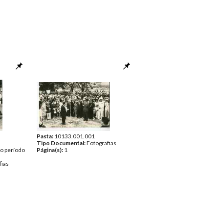
Pasta:
10133.001.001
Tipo Documental:
Fotografias
o período
Página(s):
1
fias