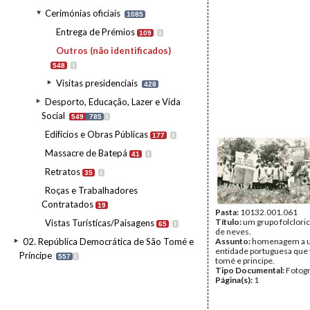
Cerimónias oficiais
1085
Entrega de Prémios
109
I
Outros (não identificados)
548
I
Visitas presidenciais
428
Desporto, Educação, Lazer e Vida
Social
549
785
I
Edifícios e Obras Públicas
177
I
Massacre de Batepá
41
I
Retratos
35
I
Roças e Trabalhadores
Contratados
19
Pasta:
10132.001.061
Título:
um grupo folclori
Vistas Turísticas/Paisagens
65
I
de neves.
02. República Democrática de São Tomé e
Assunto:
homenagem a 
entidade portuguesa que v
Príncipe
557
I
tomé e principe.
Tipo Documental:
Fotogr
Página(s):
1