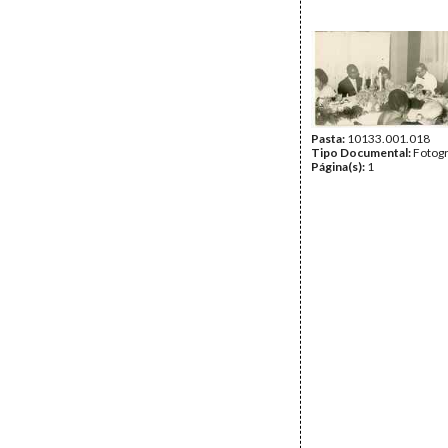
Pasta:
10133.001.018
Tipo Documental:
Fotogr
Página(s):
1