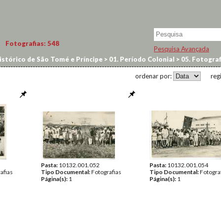
Fotografias:
548
Pesquisa Avançada
istórico de São Tomé e Príncipe
>
01. Período Colonial
>
05. Fotograf
ordenar por:
reg
Pasta:
10132.001.052
Pasta:
10132.001.054
afias
Tipo Documental:
Fotografias
Tipo Documental:
Fotogra
Página(s):
1
Página(s):
1