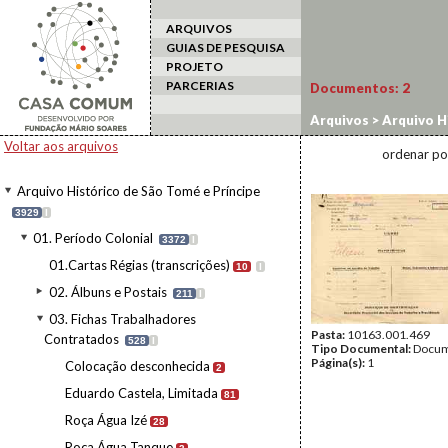
ARQUIVOS
GUIAS DE PESQUISA
PROJETO
PARCERIAS
Documentos:
2
Arquivos
>
Arquivo H
Contratados
>
Roça 
Voltar aos arquivos
ordenar po
Arquivo Histórico de São Tomé e Príncipe
3929
I
01. Período Colonial
3372
I
01.Cartas Régias (transcrições)
10
I
02. Álbuns e Postais
211
I
03. Fichas Trabalhadores
Pasta:
10163.001.469
Contratados
528
I
Tipo Documental:
Docum
Página(s):
1
Colocação desconhecida
2
Eduardo Castela, Limitada
81
Roça Água Izé
28
Roça Água Tanque