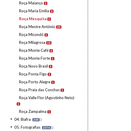
Roça Maianço
2
Roça Maria Emília
3
Roça Mesquita
2
Roça Mestre António
29
Roça Micondó
2
Roça Milagrosa
15
Roça Monte Café
4
Roça Monte Forte
1
Roça Novo Brasil
2
Roça Ponta Figo
2
Roça Porto Alegre
1
Roça Praia das Conchas
1
Roça Valle Flor (Agostinho Neto)
1
Roça Zampalma
1
04. Biafra
249
I
05. Fotografias
2374
I