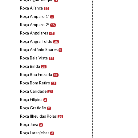
3
Roça Aliança
15
Roça Amparo 1ª
1
Roça Amparo 2ª
15
Roça Angolares
47
Roça Angra Toldo
36
Roça António Soares
9
Roça Bela Vista
39
Roça Bindá
28
Roça Boa Entrada
91
Roça Bom Retiro
11
Roça Caridade
17
Roça Filipina
4
Roça Gratidão
2
Roça Ilheu das Rolas
26
Roça Java
3
Roça Laranjeiras
4