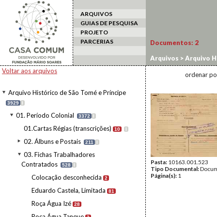
ARQUIVOS
GUIAS DE PESQUISA
PROJETO
PARCERIAS
Documentos:
2
Arquivos
>
Arquivo H
Contratados
>
Roça 
Voltar aos arquivos
ordenar po
Arquivo Histórico de São Tomé e Príncipe
3929
I
01. Período Colonial
3372
I
01.Cartas Régias (transcrições)
10
I
02. Álbuns e Postais
211
I
03. Fichas Trabalhadores
Pasta:
10163.001.523
Contratados
528
I
Tipo Documental:
Docum
Página(s):
1
Colocação desconhecida
2
Eduardo Castela, Limitada
81
Roça Água Izé
28
Roça Água Tanque