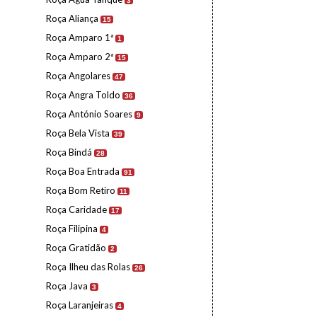
3
Roça Aliança
15
Roça Amparo 1ª
1
Roça Amparo 2ª
15
Roça Angolares
47
Roça Angra Toldo
36
Roça António Soares
9
Roça Bela Vista
39
Roça Bindá
28
Roça Boa Entrada
91
Roça Bom Retiro
11
Roça Caridade
17
Roça Filipina
4
Roça Gratidão
2
Roça Ilheu das Rolas
26
Roça Java
3
Roça Laranjeiras
4