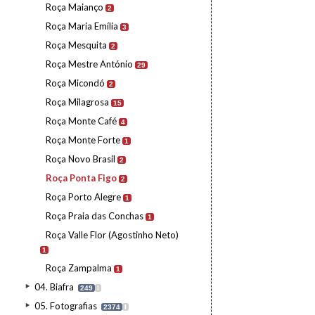
Roça Maianço
2
Roça Maria Emília
3
Roça Mesquita
2
Roça Mestre António
29
Roça Micondó
2
Roça Milagrosa
15
Roça Monte Café
4
Roça Monte Forte
1
Roça Novo Brasil
2
Roça Ponta Figo
2
Roça Porto Alegre
1
Roça Praia das Conchas
1
Roça Valle Flor (Agostinho Neto)
1
Roça Zampalma
1
04. Biafra
249
I
05. Fotografias
2374
I