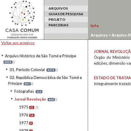
ARQUIVOS
GUIAS DE PESQUISA
PROJETO
PARCERIAS
Info
Arquivos
>
Arquivo H
>
Jornal Revolução
Voltar aos arquivos
JORNAL REVOLUÇ
Arquivo Histórico de São Tomé e Príncipe
Órgão do Ministério
3929
I
edições, dimensão var
01. Período Colonial
3372
I
02. República Democrática de São Tomé e
ESTADO DE TRATA
Príncipe
Integralmente tratado
557
I
Fotografias
113
Jornal Revolução
444
I
1975
11
I
1976
16
1977
9
1978