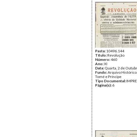
Pasta:
10496.144
Título:
Revolução
Número:
460
Ano:
XI
Data:
Quarta, 2 de Outub
Fundo:
Arquivo Histórico
Tomé e Príncipe
Tipo Documental:
IMPR
Página(s):
6