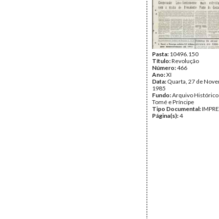
Pasta:
10496.150
Título:
Revolução
Número:
466
Ano:
XI
Data:
Quarta, 27 de Nov
1985
Fundo:
Arquivo Histórico
Tomé e Príncipe
Tipo Documental:
IMPR
Página(s):
4