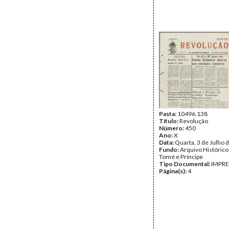
Pasta:
10496.138
Título:
Revolução
Número:
450
Ano:
X
Data:
Quarta, 3 de Julho 
Fundo:
Arquivo Histórico
Tomé e Príncipe
Tipo Documental:
IMPR
Página(s):
4