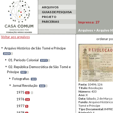
ARQUIVOS
GUIAS DE PESQUISA
PROJETO
PARCERIAS
Imprensa:
27
Arquivos
>
Arquivo H
>
Jornal Revolução
>
Voltar aos arquivos
ordenar po
Arquivo Histórico de São Tomé e Príncipe
3929
I
01. Período Colonial
3372
I
02. República Democrática de São Tomé e
Príncipe
557
I
Fotografias
113
Pasta:
10496.126
Jornal Revolução
444
I
Título:
Revolução
Número:
433
1975
11
I
Ano:
X
Data:
Sábado, 2 de Março
1976
16
Fundo:
Arquivo Histórico
Tomé e Príncipe
1977
9
Tipo Documental:
IMPR
1978
Página(s):
4