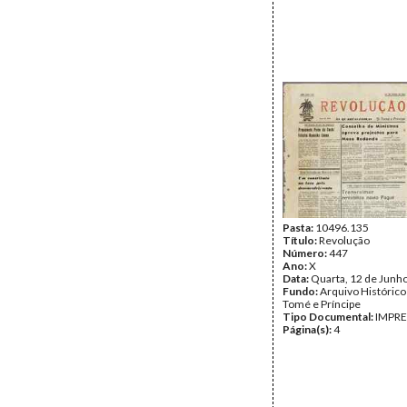
Pasta:
10496.135
Título:
Revolução
Número:
447
Ano:
X
Data:
Quarta, 12 de Junh
Fundo:
Arquivo Histórico
Tomé e Príncipe
Tipo Documental:
IMPR
Página(s):
4