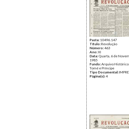
Pasta:
10496.147
Título:
Revolução
Número:
463
Ano:
XI
Data:
Quarta, 6 de Nove
1985
Fundo:
Arquivo Histórico
Tomé e Príncipe
Tipo Documental:
IMPR
Página(s):
4