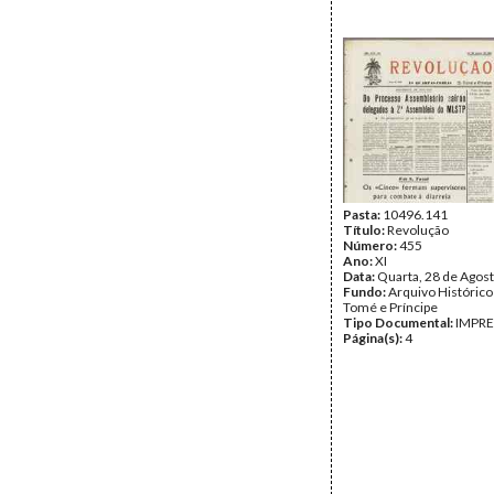
Pasta:
10496.141
Título:
Revolução
Número:
455
Ano:
XI
Data:
Quarta, 28 de Agos
Fundo:
Arquivo Histórico
Tomé e Príncipe
Tipo Documental:
IMPR
Página(s):
4