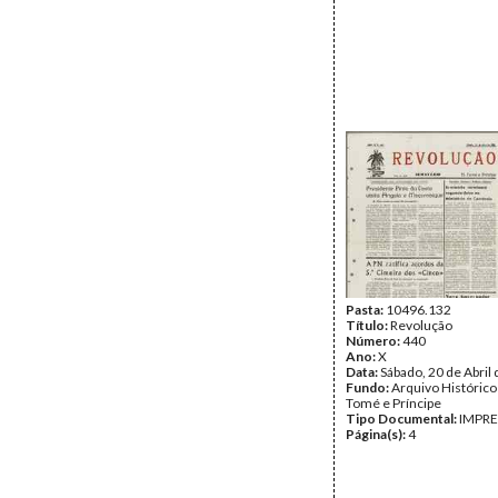
Pasta:
10496.132
Título:
Revolução
Número:
440
Ano:
X
Data:
Sábado, 20 de Abril
Fundo:
Arquivo Histórico
Tomé e Príncipe
Tipo Documental:
IMPR
Página(s):
4