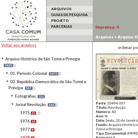
ARQUIVOS
GUIAS DE PESQUISA
PROJETO
PARCERIAS
Imprensa:
4
Arquivos
>
Arquivo H
>
Jornal Revolução
>
Voltar aos arquivos
ordenar po
Arquivo Histórico de São Tomé e Príncipe
3929
I
01. Período Colonial
3372
I
02. República Democrática de São Tomé e
Príncipe
557
I
Fotografias
113
Pasta:
10494.037
Jornal Revolução
444
I
Título:
Revolução
Número:
40
1975
11
I
Ano:
III
Data:
Sexta, 20 de Janeir
1976
16
Fundo:
Arquivo Histórico
Tomé e Príncipe
1977
9
Tipo Documental:
IMPR
1978
Página(s):
8