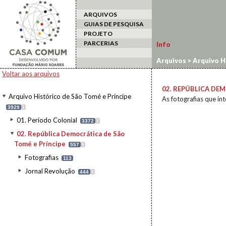
ARQUIVOS
GUIAS DE PESQUISA
PROJETO
PARCERIAS
Info
Arquivos
>
Arquivo H
Voltar aos arquivos
02. REPÚBLICA DEM
Arquivo Histórico de São Tomé e Príncipe
As fotografias que in
3929
I
01. Período Colonial
3372
I
02. República Democrática de São
Tomé e Príncipe
557
I
Fotografias
113
Jornal Revolução
444
I