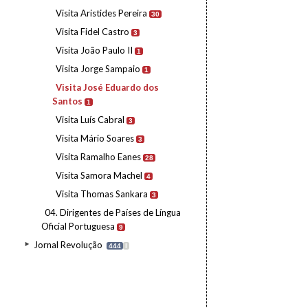
Visita Aristides Pereira
30
Visita Fidel Castro
3
Visita João Paulo II
1
Visita Jorge Sampaio
1
Visita José Eduardo dos
Santos
1
Visita Luís Cabral
3
Visita Mário Soares
3
Visita Ramalho Eanes
28
Visita Samora Machel
4
Visita Thomas Sankara
3
04. Dirigentes de Países de Língua
Oficial Portuguesa
9
Jornal Revolução
444
I