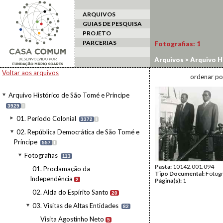
ARQUIVOS
GUIAS DE PESQUISA
PROJETO
PARCERIAS
Fotografias:
1
Arquivos
>
Arquivo H
>
Fotografias
>
03. Vi
Voltar aos arquivos
ordenar po
Arquivo Histórico de São Tomé e Príncipe
3929
I
01. Período Colonial
3372
I
02. República Democrática de São Tomé e
Príncipe
557
I
Fotografias
113
Pasta:
10142.001.094
01. Proclamação da
Tipo Documental:
Fotogr
Independência
2
Página(s):
1
02. Alda do Espírito Santo
20
03. Visitas de Altas Entidades
82
Visita Agostinho Neto
5