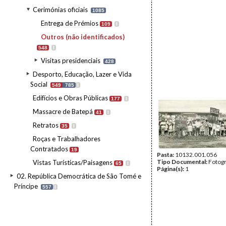
Cerimónias oficiais
1085
Entrega de Prémios
109
I
Outros (não identificados)
548
I
Visitas presidenciais
428
Desporto, Educação, Lazer e Vida
Social
549
785
I
Edifícios e Obras Públicas
177
I
Massacre de Batepá
41
I
Retratos
35
I
Roças e Trabalhadores
Contratados
19
Pasta:
10132.001.056
Tipo Documental:
Fotogr
Vistas Turísticas/Paisagens
65
I
Página(s):
1
02. República Democrática de São Tomé e
Príncipe
557
I