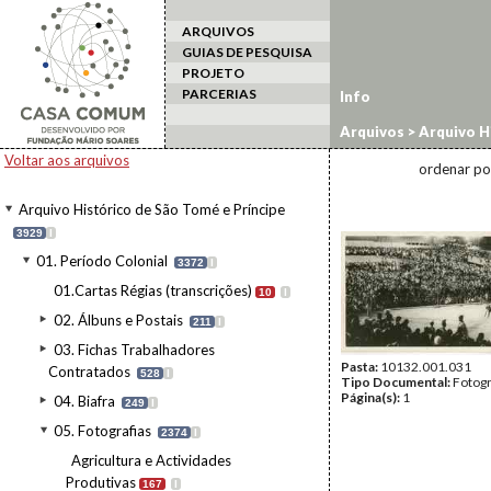
ARQUIVOS
GUIAS DE PESQUISA
PROJETO
PARCERIAS
Info
Arquivos
>
Arquivo H
oficiais
>
Outros (não
Voltar aos arquivos
ordenar po
Arquivo Histórico de São Tomé e Príncipe
3929
I
01. Período Colonial
3372
I
01.Cartas Régias (transcrições)
10
I
02. Álbuns e Postais
211
I
03. Fichas Trabalhadores
Pasta:
10132.001.031
Contratados
528
I
Tipo Documental:
Fotogr
Página(s):
1
04. Biafra
249
I
05. Fotografias
2374
I
Agricultura e Actividades
Produtivas
167
I