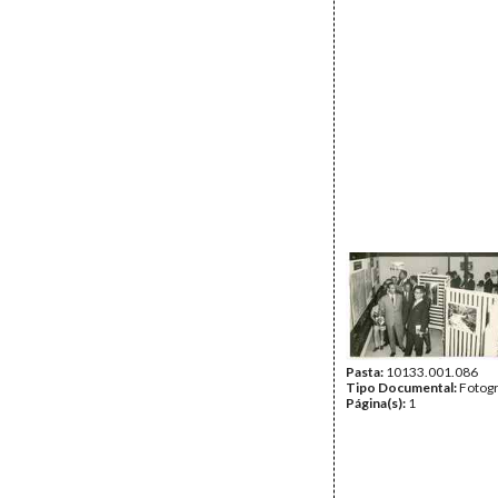
Pasta:
10133.001.086
Tipo Documental:
Fotogr
Página(s):
1