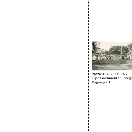
Pasta:
10132.001.148
Tipo Documental:
Fotogr
Página(s):
1