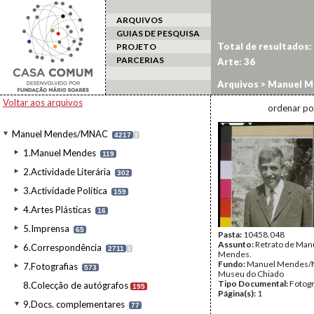
ARQUIVOS
GUIAS DE PESQUISA
Total de resultados:
PROJETO
PARCERIAS
Arte:
36
Arquivos
>
Manuel M
Voltar aos arquivos
ordenar po
Manuel Mendes/MNAC
4217
I
1.Manuel Mendes
119
2.Actividade Literária
302
3.Actividade Política
159
4.Artes Plásticas
16
5.Imprensa
65
Pasta:
10458.048
Assunto:
Retrato de Man
6.Correspondência
2711
I
Mendes.
Fundo:
Manuel Mendes/
7.Fotografias
573
Museu do Chiado
Tipo Documental:
Fotogr
8.Colecção de autógrafos
195
Página(s):
1
9.Docs. complementares
77