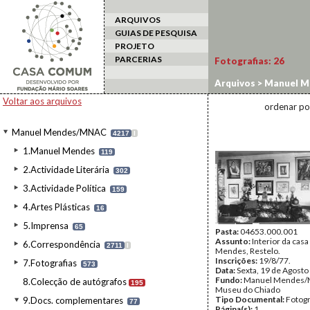
ARQUIVOS
GUIAS DE PESQUISA
PROJETO
PARCERIAS
Fotografias:
26
Arquivos
>
Manuel M
Voltar aos arquivos
ordenar po
Manuel Mendes/MNAC
4217
I
1.Manuel Mendes
119
2.Actividade Literária
302
3.Actividade Política
159
4.Artes Plásticas
16
5.Imprensa
65
Pasta:
04653.000.001
Assunto:
Interior da cas
6.Correspondência
2711
I
Mendes, Restelo.
Inscrições:
19/8/77.
7.Fotografias
573
Data:
Sexta, 19 de Agosto
Fundo:
Manuel Mendes/
8.Colecção de autógrafos
195
Museu do Chiado
Tipo Documental:
Fotogr
9.Docs. complementares
77
Página(s):
1