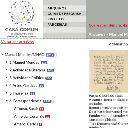
ARQUIVOS
GUIAS DE PESQUISA
PROJETO
PARCERIAS
Correspondência:
42
Arquivos
>
Manuel M
Voltar aos arquivos
ordenar po
Manuel Mendes/MNAC
4217
I
1.Manuel Mendes
119
2.Actividade Literária
302
3.Actividade Política
159
4.Artes Plásticas
16
5.Imprensa
65
Pasta:
04634.001.003
Assunto:
Referência ao 
6.Correspondência
2711
I
portador.
Remetente:
António Bot
Affonso, Sarah
21
Destinatário:
Manuel Me
Fundo:
Manuel Mendes/
Almeida, César de
12
Museu do Chiado
Tipo Documental:
Corre
Amaro, Carlos
1
Página(s):
1