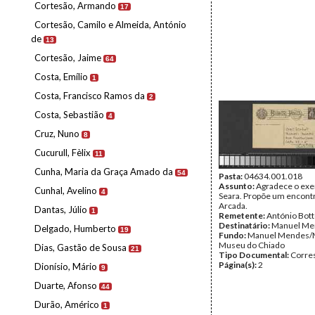
Cortesão, Armando
17
Cortesão, Camilo e Almeida, António
de
13
Cortesão, Jaime
64
Costa, Emílio
1
Costa, Francisco Ramos da
2
Costa, Sebastião
4
Cruz, Nuno
8
Cucurull, Fèlix
11
Cunha, Maria da Graça Amado da
54
Pasta:
04634.001.018
Assunto:
Agradece o exe
Cunhal, Avelino
4
Seara. Propõe um encont
Arcada.
Dantas, Júlio
1
Remetente:
António Bot
Destinatário:
Manuel Me
Delgado, Humberto
19
Fundo:
Manuel Mendes/
Museu do Chiado
Dias, Gastão de Sousa
21
Tipo Documental:
Corre
Página(s):
2
Dionísio, Mário
9
Duarte, Afonso
44
Durão, Américo
1