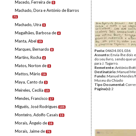
Macedo, Ferreira de
5
Machado, Dora e António de Barros
71
Machado, Utra
3
Magalhães, Barbosa de
4
Manta, Abel
39
Marques, Bernardo
8
Pasta:
04634.001.036
Assunto:
Envia-lhe dois
Martins, Rocha
4
do seu livro, sendo que u
para J. Tagarro.
Matos, Norton de
3
Remetente:
António Bot
Destinatário:
Manuel Me
Mattos, Mário
16
Fundo:
Manuel Mendes/
Museu do Chiado
Maya, Canto da
3
Tipo Documental:
Corre
Página(s):
2
Meireles, Cecília
15
Mendes, Francisco
17
Miguéis, José Rodrigues
105
Monteiro, Adolfo Casais
13
Morais, Ângelo de
16
Morais, Jaime de
76