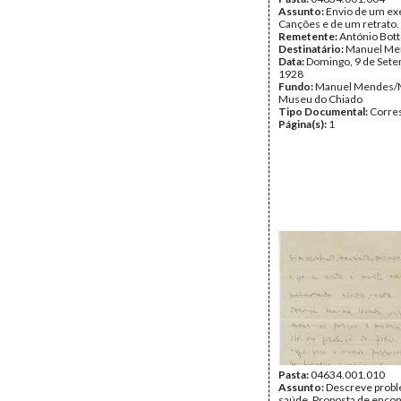
Assunto:
Envio de um ex
Canções e de um retrato.
Remetente:
António Bot
Destinatário:
Manuel Me
Data:
Domingo, 9 de Set
1928
Fundo:
Manuel Mendes/
Museu do Chiado
Tipo Documental:
Corre
Página(s):
1
Pasta:
04634.001.010
Assunto:
Descreve prob
saúde. Proposta de encon