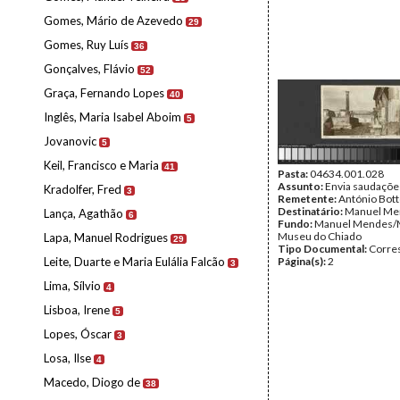
Gomes, Mário de Azevedo
29
Gomes, Ruy Luís
36
Gonçalves, Flávio
52
Graça, Fernando Lopes
40
Inglês, Maria Isabel Aboim
5
Jovanovic
5
Keil, Francisco e Maria
41
Pasta:
04634.001.028
Assunto:
Envia saudaçõe
Kradolfer, Fred
3
Remetente:
António Bot
Destinatário:
Manuel Me
Lança, Agathão
6
Fundo:
Manuel Mendes/
Museu do Chiado
Lapa, Manuel Rodrigues
29
Tipo Documental:
Corre
Leite, Duarte e Maria Eulália Falcão
Página(s):
2
3
Lima, Sílvio
4
Lisboa, Irene
5
Lopes, Óscar
3
Losa, Ilse
4
Macedo, Diogo de
38