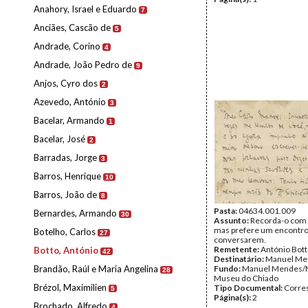
Anahory, Israel e Eduardo
7
Anciães, Cascão de
5
Andrade, Corino
4
Andrade, João Pedro de
9
Anjos, Cyro dos
2
Azevedo, António
3
Bacelar, Armando
1
Bacelar, José
2
Barradas, Jorge
3
Barros, Henrique
10
Barros, João de
8
Pasta:
04634.001.009
Bernardes, Armando
30
Assunto:
Recorda-o com 
mas prefere um encontro
Botelho, Carlos
27
conversarem.
Remetente:
António Bot
Botto, António
42
Destinatário:
Manuel Me
Brandão, Raúl e Maria Angelina
Fundo:
Manuel Mendes/
28
Museu do Chiado
Brézol, Maximilien
Tipo Documental:
Corre
5
Página(s):
2
Brochado, Alfredo
4