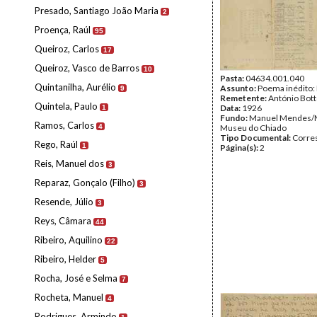
Presado, Santiago João Maria
2
Proença, Raúl
95
Queiroz, Carlos
17
Queiroz, Vasco de Barros
10
Pasta:
04634.001.040
Quintanilha, Aurélio
Assunto:
Poema inédito: 
9
Remetente:
António Bot
Quintela, Paulo
Data:
1926
1
Fundo:
Manuel Mendes/
Ramos, Carlos
4
Museu do Chiado
Tipo Documental:
Corre
Rego, Raúl
1
Página(s):
2
Reis, Manuel dos
3
Reparaz, Gonçalo (Filho)
3
Resende, Júlio
3
Reys, Câmara
44
Ribeiro, Aquilino
22
Ribeiro, Helder
5
Rocha, José e Selma
7
Rocheta, Manuel
4
Rodrigues, Armindo