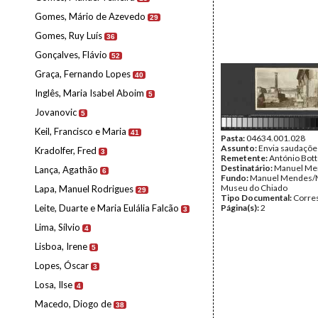
Gomes, Mário de Azevedo
29
Gomes, Ruy Luís
36
Gonçalves, Flávio
52
Graça, Fernando Lopes
40
Inglês, Maria Isabel Aboim
5
Jovanovic
5
Keil, Francisco e Maria
41
Pasta:
04634.001.028
Assunto:
Envia saudaçõe
Kradolfer, Fred
3
Remetente:
António Bot
Destinatário:
Manuel Me
Lança, Agathão
6
Fundo:
Manuel Mendes/
Museu do Chiado
Lapa, Manuel Rodrigues
29
Tipo Documental:
Corre
Leite, Duarte e Maria Eulália Falcão
Página(s):
2
3
Lima, Sílvio
4
Lisboa, Irene
5
Lopes, Óscar
3
Losa, Ilse
4
Macedo, Diogo de
38