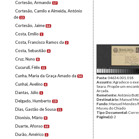
Cortesão, Armando
17
Cortesão, Camilo e Almeida, António
de
13
Cortesão, Jaime
64
Costa, Emílio
1
Costa, Francisco Ramos da
2
Costa, Sebastião
4
Cruz, Nuno
8
Cucurull, Fèlix
11
Cunha, Maria da Graça Amado da
54
Pasta:
04634.001.018
Assunto:
Agradece o exe
Cunhal, Avelino
4
Seara. Propõe um encont
Arcada.
Dantas, Júlio
1
Remetente:
António Bot
Destinatário:
Manuel Me
Delgado, Humberto
19
Fundo:
Manuel Mendes/
Museu do Chiado
Dias, Gastão de Sousa
21
Tipo Documental:
Corre
Página(s):
2
Dionísio, Mário
9
Duarte, Afonso
44
Durão, Américo
1