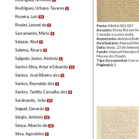
1
Rodrigues, Urbano Tavares
5
Roseira, Luís
33
Roulet, Leonel de
Pasta:
04634.001.037
2
Assunto:
Envia-lhe um liv
Sacramento, Mário
8
Convida-o a uma visita.
Remetente:
António Bot
Salazar, Abel
5
Destinatário:
Manuel Me
Data:
Sexta, 23 de Setem
Salema, Álvaro
2
Fundo:
Manuel Mendes/
Museu do Chiado
Salgado Júnior, António
5
Tipo Documental:
Corre
Página(s):
2
Santos Silva, Artur e Eduardo
26
Santos, José Ribeiro dos
4
Santos, Reynaldo dos
3
Santos, Teófilo Carvalho dos
8
Sarabando, João
20
Seguel, Gerardo
2
Sérgio, António
28
Serpa, Alberto de
38
Silva, Agostinho
2