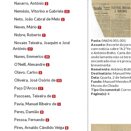
Navarro, António
3
Nemésio, Vitorino e Gabriela
21
Neto, João Cabral de Melo
1
Neves, Mário
7
Nobre, Roberto
7
Pasta:
04634.001.001
Novaes Teixeira, Joaquim e José
Assunto:
Recorte do jorna
António
com noticia sobre "A 2ª fe
17
e António Botto. Carta de
Nunes, Emmerico
onde lamenta não se ter
25
encontrado mas irá procu
O'Neill, Alexandre
brevemente.
1
Remetente:
António Bot
Olavo, Carlos
2
Destinatário:
Manuel Me
Data:
Quarta, 2 de Setem
Oliveira, José Osório de
23
Fundo:
Manuel Mendes/
Museu do Chiado
Paço D'Arcos
17
Tipo Documental:
Corre
Página(s):
4
Pascoaes, Teixeira de
3
Pavia, Manuel Ribeiro de
1
Peres, Damião
9
Pessoa, Fernando
1
Pires, Arnaldo Cândido Veiga
6