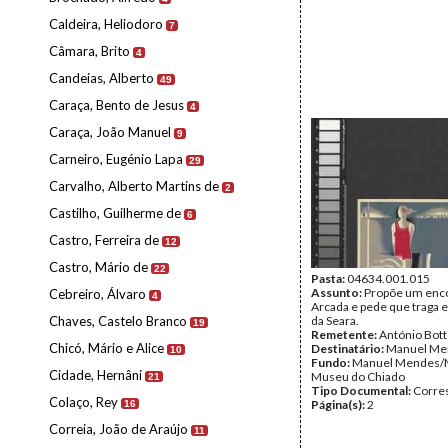
Caldeira, Heliodoro
7
Câmara, Brito
4
Candeias, Alberto
49
Caraça, Bento de Jesus
4
Caraça, João Manuel
9
Carneiro, Eugénio Lapa
29
Carvalho, Alberto Martins de
2
Castilho, Guilherme de
6
Castro, Ferreira de
12
Castro, Mário de
22
Pasta:
04634.001.015
Assunto:
Propõe um enc
Cebreiro, Álvaro
4
Arcada e pede que traga 
Chaves, Castelo Branco
da Seara.
19
Remetente:
António Bot
Chicó, Mário e Alice
Destinatário:
Manuel Me
10
Fundo:
Manuel Mendes/
Cidade, Hernâni
Museu do Chiado
21
Tipo Documental:
Corre
Colaço, Rey
Página(s):
2
16
Correia, João de Araújo
11