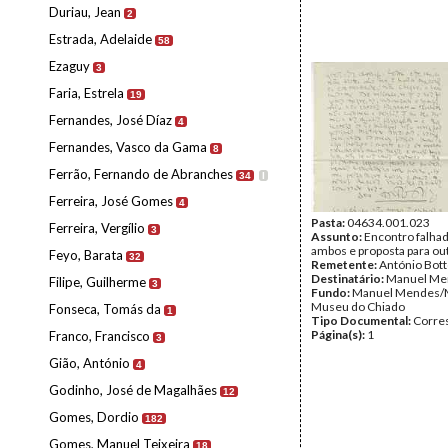
Duriau, Jean
2
Estrada, Adelaide
58
Ezaguy
3
Faria, Estrela
19
Fernandes, José Díaz
4
Fernandes, Vasco da Gama
8
Ferrão, Fernando de Abranches
34
I
Ferreira, José Gomes
4
Pasta:
04634.001.023
Ferreira, Vergílio
3
Assunto:
Encontro falha
ambos e proposta para out
Feyo, Barata
32
Remetente:
António Bot
Destinatário:
Manuel Me
Filipe, Guilherme
3
Fundo:
Manuel Mendes/
Museu do Chiado
Fonseca, Tomás da
1
Tipo Documental:
Corre
Página(s):
1
Franco, Francisco
3
Gião, António
4
Godinho, José de Magalhães
12
Gomes, Dordio
182
Gomes, Manuel Teixeira
18