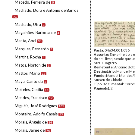
Macedo, Ferreira de
5
Machado, Dora e António de Barros
71
Machado, Utra
3
Magalhães, Barbosa de
4
Manta, Abel
39
Marques, Bernardo
8
Pasta:
04634.001.036
Assunto:
Envia-lhe dois
Martins, Rocha
4
do seu livro, sendo que u
para J. Tagarro.
Matos, Norton de
3
Remetente:
António Bot
Destinatário:
Manuel Me
Mattos, Mário
16
Fundo:
Manuel Mendes/
Museu do Chiado
Maya, Canto da
3
Tipo Documental:
Corre
Página(s):
2
Meireles, Cecília
15
Mendes, Francisco
17
Miguéis, José Rodrigues
105
Monteiro, Adolfo Casais
13
Morais, Ângelo de
16
Morais, Jaime de
76