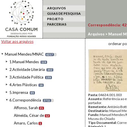
ARQUIVOS
GUIAS DE PESQUISA
PROJETO
PARCERIAS
Correspondência:
42
Arquivos
>
Manuel M
Voltar aos arquivos
ordenar po
Manuel Mendes/MNAC
4217
I
1.Manuel Mendes
119
2.Actividade Literária
302
3.Actividade Política
159
4.Artes Plásticas
16
5.Imprensa
65
Pasta:
04634.001.003
Assunto:
Referência ao 
6.Correspondência
2711
I
portador.
Remetente:
António Bot
Affonso, Sarah
21
Destinatário:
Manuel Me
Fundo:
Manuel Mendes/
Almeida, César de
12
Museu do Chiado
Tipo Documental:
Corre
Amaro, Carlos
1
Página(s):
1