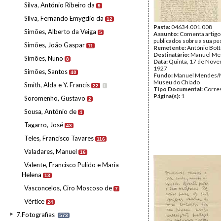
Silva, António Ribeiro da
9
Silva, Fernando Emygdio da
12
Pasta:
04634.001.008
Simões, Alberto da Veiga
5
Assunto:
Comenta artigo
publicados sobre a sua pe
Simões, João Gaspar
11
Remetente:
António Bot
Destinatário:
Manuel Me
Simões, Nuno
8
Data:
Quinta, 17 de Nov
1927
Simões, Santos
40
Fundo:
Manuel Mendes/
Museu do Chiado
Smith, Alda e Y. Francis
22
I
Tipo Documental:
Corre
Página(s):
1
Soromenho, Gustavo
2
Sousa, António de
4
Tagarro, José
43
Teles, Francisco Tavares
116
Valadares, Manuel
16
Valente, Francisco Pulido e Maria
Helena
13
Vasconcelos, Ciro Moscoso de
7
Vértice
24
7.Fotografias
573