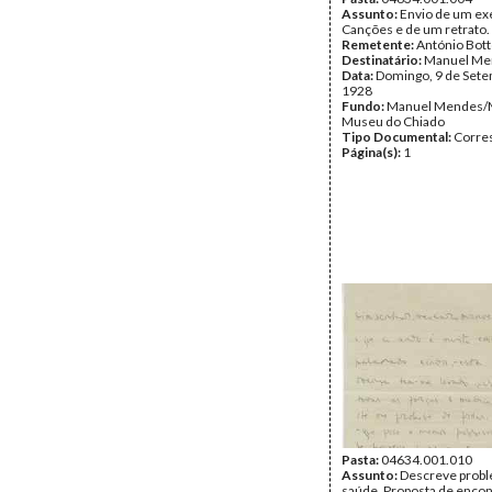
Assunto:
Envio de um ex
Canções e de um retrato.
Remetente:
António Bot
Destinatário:
Manuel Me
Data:
Domingo, 9 de Set
1928
Fundo:
Manuel Mendes/
Museu do Chiado
Tipo Documental:
Corre
Página(s):
1
Pasta:
04634.001.010
Assunto:
Descreve prob
saúde. Proposta de encon