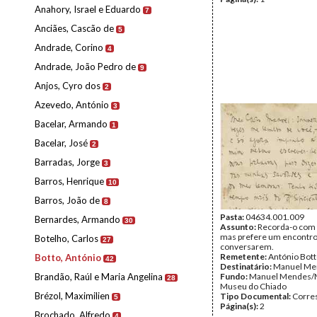
Anahory, Israel e Eduardo
7
Anciães, Cascão de
5
Andrade, Corino
4
Andrade, João Pedro de
9
Anjos, Cyro dos
2
Azevedo, António
3
Bacelar, Armando
1
Bacelar, José
2
Barradas, Jorge
3
Barros, Henrique
10
Barros, João de
8
Pasta:
04634.001.009
Bernardes, Armando
30
Assunto:
Recorda-o com 
mas prefere um encontro
Botelho, Carlos
27
conversarem.
Remetente:
António Bot
Botto, António
42
Destinatário:
Manuel Me
Brandão, Raúl e Maria Angelina
Fundo:
Manuel Mendes/
28
Museu do Chiado
Brézol, Maximilien
Tipo Documental:
Corre
5
Página(s):
2
Brochado, Alfredo
4