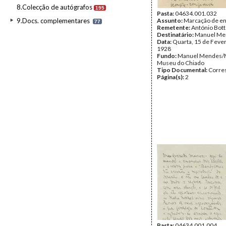
8.Colecção de autógrafos
195
Pasta:
04634.001.032
9.Docs. complementares
Assunto:
Marcação de en
77
Remetente:
António Bot
Destinatário:
Manuel Me
Data:
Quarta, 15 de Fever
1928
Fundo:
Manuel Mendes/
Museu do Chiado
Tipo Documental:
Corre
Página(s):
2
Pasta:
04634.001.004