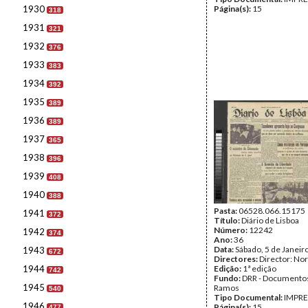
1930
Página(s):
15
318
1931
321
1932
376
1933
383
1934
392
1935
389
1936
389
1937
365
1938
396
1939
408
1940
388
Pasta:
06528.066.15175
1941
372
Título:
Diário de Lisboa
Número:
12242
1942
374
Ano:
36
Data:
Sábado, 5 de Janeir
1943
672
Directores:
Director: No
1944
Edição:
1ª edição
742
Fundo:
DRR - Documentos
1945
Ramos
540
Tipo Documental:
IMPR
1946
Página(s):
15
477