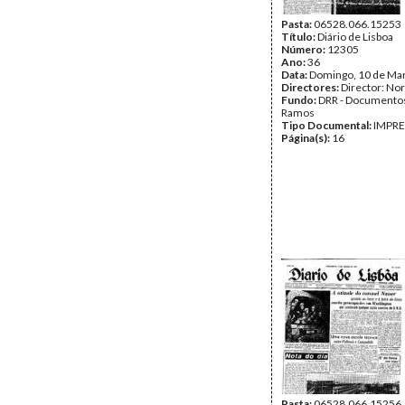
Pasta:
06528.066.15253
Título:
Diário de Lisboa
Número:
12305
Ano:
36
Data:
Domingo, 10 de Ma
Directores:
Director: No
Fundo:
DRR - Documentos
Ramos
Tipo Documental:
IMPR
Página(s):
16
Pasta:
06528.066.15256