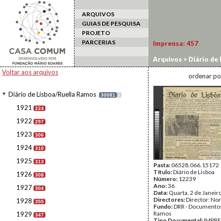
ARQUIVOS
GUIAS DE PESQUISA
PROJETO
PARCERIAS
Imprensa:
457
Arquivos
>
Diário de
Voltar aos arquivos
ordenar po
Diário de Lisboa/Ruella Ramos
30081
I
1921
224
1922
297
1923
306
1924
310
1925
313
Pasta:
06528.066.15172
Título:
Diário de Lisboa
1926
308
Número:
12239
Ano:
36
1927
304
Data:
Quarta, 2 de Janeir
Directores:
Director: No
1928
355
Fundo:
DRR - Documentos
Ramos
1929
347
Tipo Documental:
IMPR