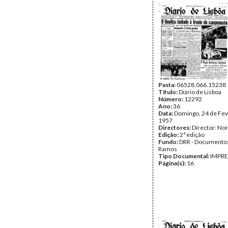
Pasta:
06528.066.15238
Título:
Diário de Lisboa
Número:
12292
Ano:
36
Data:
Domingo, 24 de Fev
1957
Directores:
Director: No
Edição:
2ª edição
Fundo:
DRR - Documentos
Ramos
Tipo Documental:
IMPR
Página(s):
16