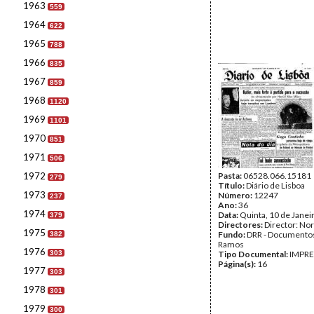
1963
559
1964
622
1965
788
1966
835
1967
859
1968
1120
1969
1101
1970
851
1971
506
1972
Pasta:
06528.066.15181
279
Título:
Diário de Lisboa
1973
Número:
12247
237
Ano:
36
1974
Data:
Quinta, 10 de Janei
379
Directores:
Director: No
1975
Fundo:
DRR - Documentos
382
Ramos
1976
303
Tipo Documental:
IMPR
Página(s):
16
1977
303
1978
301
1979
300