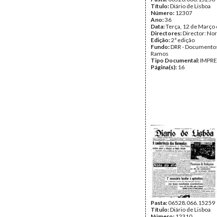
Título:
Diário de Lisboa
Número:
12307
Ano:
36
Data:
Terça, 12 de Março
Directores:
Director: No
Edição:
2ª edição
Fundo:
DRR - Documentos
Ramos
Tipo Documental:
IMPR
Página(s):
16
Pasta:
06528.066.15259
Título:
Diário de Lisboa
Número:
12310