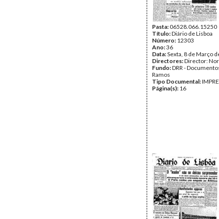
Pasta:
06528.066.15250
Título:
Diário de Lisboa
Número:
12303
Ano:
36
Data:
Sexta, 8 de Março 
Directores:
Director: No
Fundo:
DRR - Documentos
Ramos
Tipo Documental:
IMPR
Página(s):
16