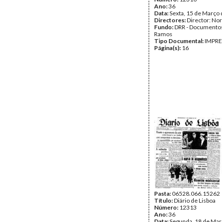
Ano:
36
Data:
Sexta, 15 de Março
Directores:
Director: No
Fundo:
DRR - Documentos
Ramos
Tipo Documental:
IMPR
Página(s):
16
Pasta:
06528.066.15262
Título:
Diário de Lisboa
Número:
12313
Ano:
36
Data:
Segunda, 18 de Mar