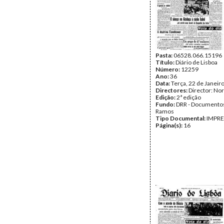
Pasta:
06528.066.15196
Título:
Diário de Lisboa
Número:
12259
Ano:
36
Data:
Terça, 22 de Janeir
Directores:
Director: No
Edição:
2ª edição
Fundo:
DRR - Documentos
Ramos
Tipo Documental:
IMPR
Página(s):
16