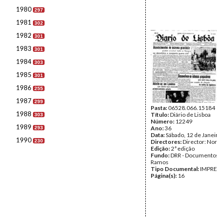
1980
297
1981
302
1982
301
1983
301
1984
303
1985
301
1986
255
1987
299
Pasta:
06528.066.15184
1988
Título:
Diário de Lisboa
303
Número:
12249
1989
Ano:
36
293
Data:
Sábado, 12 de Janei
1990
230
Directores:
Director: No
Edição:
2ª edição
Fundo:
DRR - Documentos
Ramos
Tipo Documental:
IMPR
Página(s):
16