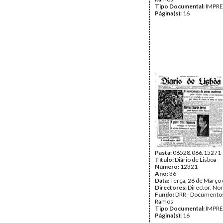
Tipo Documental:
IMPR
Página(s):
16
Pasta:
06528.066.15271
Título:
Diário de Lisboa
Número:
12321
Ano:
36
Data:
Terça, 26 de Março
Directores:
Director: No
Fundo:
DRR - Documentos
Ramos
Tipo Documental:
IMPR
Página(s):
16