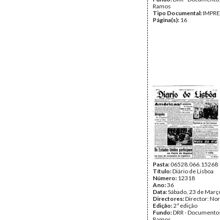
Ramos
Tipo Documental:
IMPR
Página(s):
16
Pasta:
06528.066.15268
Título:
Diário de Lisboa
Número:
12318
Ano:
36
Data:
Sábado, 23 de Març
Directores:
Director: No
Edição:
2ª edição
Fundo:
DRR - Documentos
Ramos