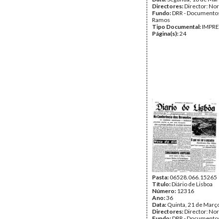
Directores:
Director: No
Fundo:
DRR - Documentos
Ramos
Tipo Documental:
IMPR
Página(s):
24
Pasta:
06528.066.15265
Título:
Diário de Lisboa
Número:
12316
Ano:
36
Data:
Quinta, 21 de Març
Directores:
Director: No
Fundo:
DRR - Documentos