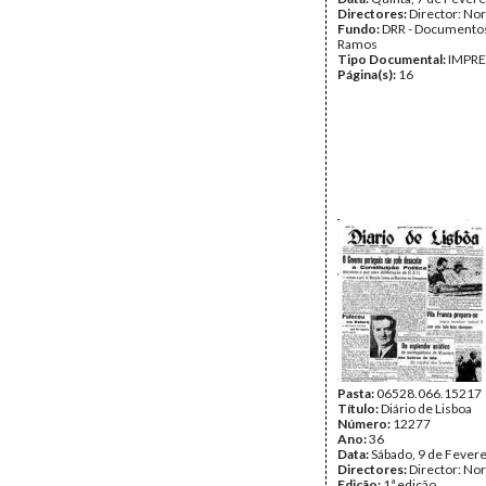
Directores:
Director: No
Fundo:
DRR - Documentos
Ramos
Tipo Documental:
IMPR
Página(s):
16
Pasta:
06528.066.15217
Título:
Diário de Lisboa
Número:
12277
Ano:
36
Data:
Sábado, 9 de Fever
Directores:
Director: No
Edição:
1ª edição