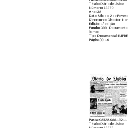
Título:
Diário de Lisboa
Número:
12270
Ano:
36
Data:
Sábado, 2 de Fever
Directores:
Director: No
Edição:
1ª edição
Fundo:
DRR - Documentos
Ramos
Tipo Documental:
IMPR
Página(s):
16
Pasta:
06528.066.15211
Título:
Diário de Lisboa
Número:
12272