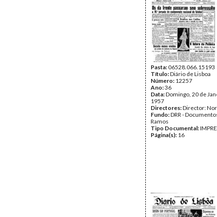
Pasta:
06528.066.15193
Título:
Diário de Lisboa
Número:
12257
Ano:
36
Data:
Domingo, 20 de Jan
1957
Directores:
Director: No
Fundo:
DRR - Documentos
Ramos
Tipo Documental:
IMPR
Página(s):
16