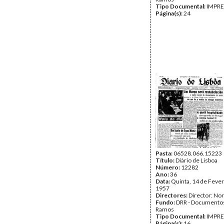
Tipo Documental:
IMPR
Página(s):
24
Pasta:
06528.066.15223
Título:
Diário de Lisboa
Número:
12282
Ano:
36
Data:
Quinta, 14 de Fever
1957
Directores:
Director: No
Fundo:
DRR - Documentos
Ramos
Tipo Documental:
IMPR
Página(s):
16