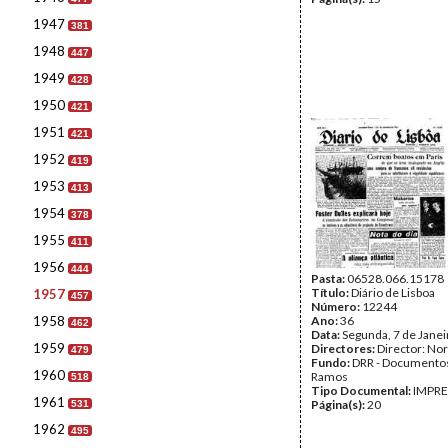
1947
381
1948
447
1949
428
1950
421
1951
421
1952
419
1953
413
1954
378
1955
411
1956
444
Pasta:
06528.066.15178
Título:
Diário de Lisboa
1957
457
Número:
12244
1958
Ano:
36
462
Data:
Segunda, 7 de Jane
1959
Directores:
Director: No
479
Fundo:
DRR - Documentos
1960
Ramos
518
Tipo Documental:
IMPR
1961
Página(s):
20
531
1962
495