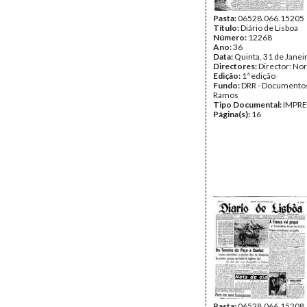
Pasta:
06528.066.15205
Título:
Diário de Lisboa
Número:
12268
Ano:
36
Data:
Quinta, 31 de Janei
Directores:
Director: No
Edição:
1ª edição
Fundo:
DRR - Documentos
Ramos
Tipo Documental:
IMPR
Página(s):
16
Pasta:
06528.066.15208