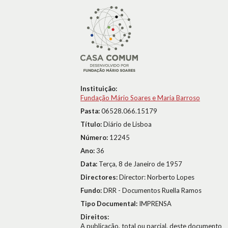
Instituição:
Fundação Mário Soares e Maria Barroso
Pasta:
06528.066.15179
Título:
Diário de Lisboa
Número:
12245
Ano:
36
Data:
Terça, 8 de Janeiro de 1957
Directores:
Director: Norberto Lopes
Fundo:
DRR - Documentos Ruella Ramos
Tipo Documental:
IMPRENSA
Direitos:
A publicação, total ou parcial, deste documento