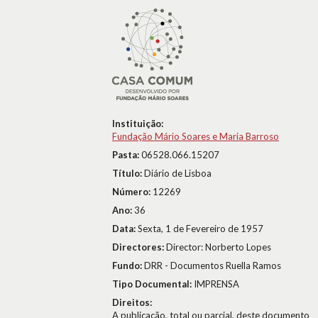
Instituição:
Fundação Mário Soares e Maria Barroso
Pasta:
06528.066.15207
Título:
Diário de Lisboa
Número:
12269
Ano:
36
Data:
Sexta, 1 de Fevereiro de 1957
Directores:
Director: Norberto Lopes
Fundo:
DRR - Documentos Ruella Ramos
Tipo Documental:
IMPRENSA
Direitos:
A publicação, total ou parcial, deste documento