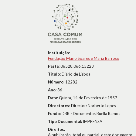
Instituição:
Fundação Mário Soares e Maria Barroso
Pasta:
06528.066.15223
Título:
Diário de Lisboa
Número:
12282
Ano:
36
Data:
Quinta, 14 de Fevereiro de 1957
Directores:
Director: Norberto Lopes
Fundo:
DRR - Documentos Ruella Ramos
Tipo Documental:
IMPRENSA
Direitos:
A publicação, total ou parcial, deste documento