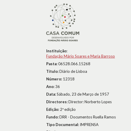
Instituição:
Fundação Mário Soares e Maria Barroso
Pasta:
06528.066.15268
Título:
Diário de Lisboa
Número:
12318
Ano:
36
Data:
Sábado, 23 de Março de 1957
Directores:
Director: Norberto Lopes
Edição:
2ª edição
Fundo:
DRR - Documentos Ruella Ramos
Tipo Documental:
IMPRENSA