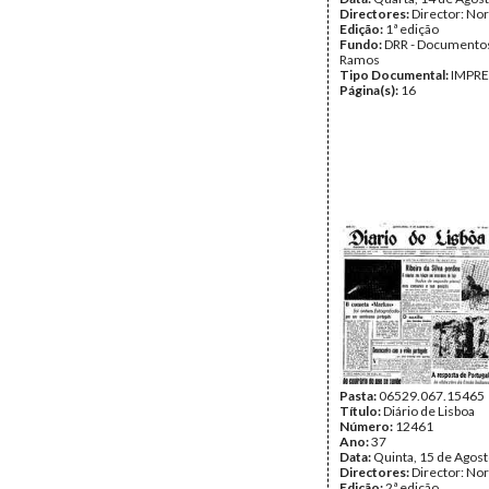
Directores:
Director: No
Edição:
1ª edição
Fundo:
DRR - Documentos
Ramos
Tipo Documental:
IMPR
Página(s):
16
Pasta:
06529.067.15465
Título:
Diário de Lisboa
Número:
12461
Ano:
37
Data:
Quinta, 15 de Agos
Directores:
Director: No
Edição:
2ª edição