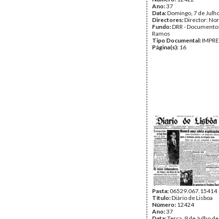
Ano:
37
Data:
Domingo, 7 de Julh
Directores:
Director: No
Fundo:
DRR - Documentos
Ramos
Tipo Documental:
IMPR
Página(s):
16
Pasta:
06529.067.15414
Título:
Diário de Lisboa
Número:
12424
Ano:
37
Data:
Terça, 9 de Julho d