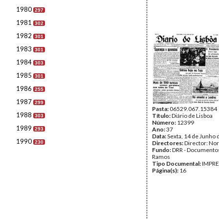
1980
297
1981
302
1982
301
1983
301
1984
303
1985
301
1986
255
1987
299
Pasta:
06529.067.15384
1988
Título:
Diário de Lisboa
303
Número:
12399
1989
Ano:
37
293
Data:
Sexta, 14 de Junho 
1990
230
Directores:
Director: No
Fundo:
DRR - Documentos
Ramos
Tipo Documental:
IMPR
Página(s):
16