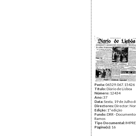
Pasta:
06529.067.15426
Título:
Diário de Lisboa
Número:
12434
Ano:
37
Data:
Sexta, 19 de Julho 
Directores:
Director: No
Edição:
1ª edição
Fundo:
DRR - Documentos
Ramos
Tipo Documental:
IMPR
Página(s):
16