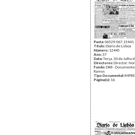
Pasta:
06529.067.15441
Título:
Diário de Lisboa
Número:
12445
Ano:
37
Data:
Terça, 30 de Julho 
Directores:
Director: No
Fundo:
DRR - Documentos
Ramos
Tipo Documental:
IMPR
Página(s):
16