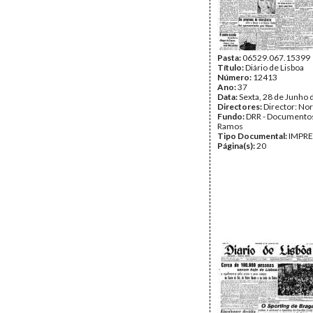
Pasta:
06529.067.15399
Título:
Diário de Lisboa
Número:
12413
Ano:
37
Data:
Sexta, 28 de Junho 
Directores:
Director: No
Fundo:
DRR - Documentos
Ramos
Tipo Documental:
IMPR
Página(s):
20