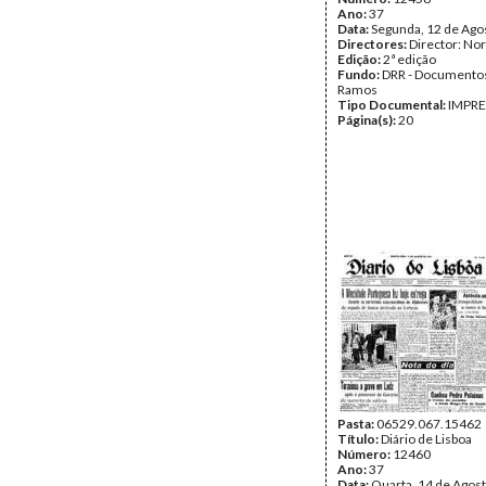
Ano:
37
Data:
Segunda, 12 de Ago
Directores:
Director: No
Edição:
2ª edição
Fundo:
DRR - Documentos
Ramos
Tipo Documental:
IMPR
Página(s):
20
Pasta:
06529.067.15462
Título:
Diário de Lisboa
Número:
12460
Ano:
37
Data:
Quarta, 14 de Agos