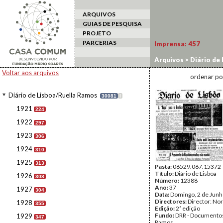
ARQUIVOS
GUIAS DE PESQUISA
PROJETO
PARCERIAS
Imprensa:
457
Arquivos
>
Diário de
Voltar aos arquivos
ordenar po
Diário de Lisboa/Ruella Ramos
30081
I
1921
224
1922
297
1923
306
1924
310
1925
313
Pasta:
06529.067.15372
Título:
Diário de Lisboa
1926
308
Número:
12388
Ano:
37
1927
304
Data:
Domingo, 2 de Junh
Directores:
Director: No
1928
355
Edição:
2ª edição
Fundo:
DRR - Documentos
1929
347
Ramos