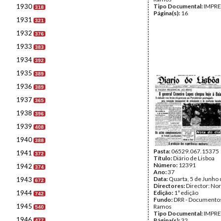
1930
Tipo Documental:
IMPR
318
Página(s):
16
1931
321
1932
376
1933
383
1934
392
1935
389
1936
389
1937
365
1938
396
1939
408
1940
388
Pasta:
06529.067.15375
1941
372
Título:
Diário de Lisboa
Número:
12391
1942
374
Ano:
37
Data:
Quarta, 5 de Junho
1943
672
Directores:
Director: No
1944
Edição:
1ª edição
742
Fundo:
DRR - Documentos
1945
Ramos
540
Tipo Documental:
IMPR
1946
Página(s):
32
477