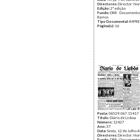
Directores:
Director: No
Edição:
2ª edição
Fundo:
DRR - Documentos
Ramos
Tipo Documental:
IMPR
Página(s):
16
Pasta:
06529.067.15417
Título:
Diário de Lisboa
Número:
12427
Ano:
37
Data:
Sexta, 12 de Julho 
Directores:
Director: No
Fundo:
DRR - Documentos