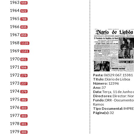
1963
559
1964
622
1965
788
1966
835
1967
859
1968
1120
1969
1101
1970
851
1971
506
1972
Pasta:
06529.067.15381
279
Título:
Diário de Lisboa
1973
Número:
12396
237
Ano:
37
1974
Data:
Terça, 11 de Junho
379
Directores:
Director: No
1975
Fundo:
DRR - Documentos
382
Ramos
1976
303
Tipo Documental:
IMPR
Página(s):
32
1977
303
1978
301
1979
300