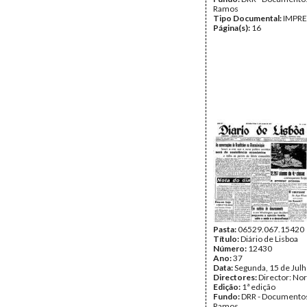
Ramos
Tipo Documental:
IMPR
Página(s):
16
Pasta:
06529.067.15420
Título:
Diário de Lisboa
Número:
12430
Ano:
37
Data:
Segunda, 15 de Jul
Directores:
Director: No
Edição:
1ª edição
Fundo:
DRR - Documentos
Ramos