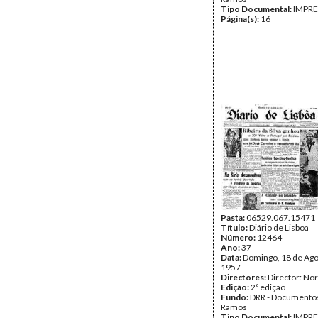
Tipo Documental:
IMPR
Página(s):
16
Pasta:
06529.067.15471
Título:
Diário de Lisboa
Número:
12464
Ano:
37
Data:
Domingo, 18 de Ago
1957
Directores:
Director: No
Edição:
2ª edição
Fundo:
DRR - Documentos
Ramos
Tipo Documental:
IMPR