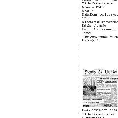
Título:
Diário de Lisboa
Número:
12457
Ano:
37
Data:
Domingo, 11 de Ago
1957
Directores:
Director: No
Edição:
1ª edição
Fundo:
DRR - Documentos
Ramos
Tipo Documental:
IMPR
Página(s):
16
Pasta:
06529.067.15459
Título:
Diário de Lisboa
Número:
12458