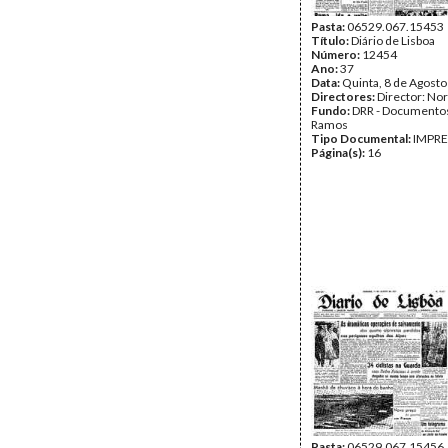
Pasta:
06529.067.15453
Título:
Diário de Lisboa
Número:
12454
Ano:
37
Data:
Quinta, 8 de Agost
Directores:
Director: No
Fundo:
DRR - Documentos
Ramos
Tipo Documental:
IMPR
Página(s):
16
Pasta:
06529.067.15456