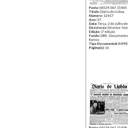
Pasta:
06529.067.15405
Título:
Diário de Lisboa
Número:
12417
Ano:
37
Data:
Terça, 2 de Julho d
Directores:
Director: No
Edição:
1ª edição
Fundo:
DRR - Documentos
Ramos
Tipo Documental:
IMPR
Página(s):
16
Pasta:
06529.067.15408