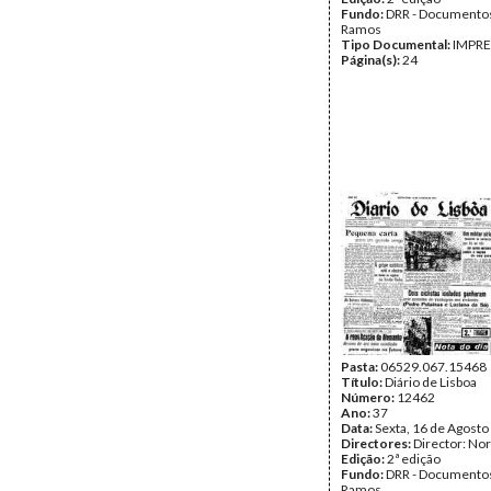
Fundo:
DRR - Documentos
Ramos
Tipo Documental:
IMPR
Página(s):
24
Pasta:
06529.067.15468
Título:
Diário de Lisboa
Número:
12462
Ano:
37
Data:
Sexta, 16 de Agosto
Directores:
Director: No
Edição:
2ª edição
Fundo:
DRR - Documentos
Ramos