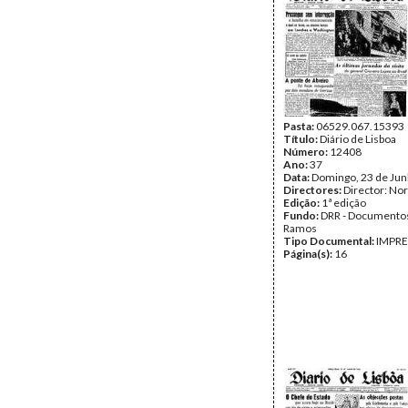
Pasta:
06529.067.15393
Título:
Diário de Lisboa
Número:
12408
Ano:
37
Data:
Domingo, 23 de Ju
Directores:
Director: No
Edição:
1ª edição
Fundo:
DRR - Documentos
Ramos
Tipo Documental:
IMPR
Página(s):
16