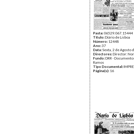
Pasta:
06529.067.15444
Título:
Diário de Lisboa
Número:
12448
Ano:
37
Data:
Sexta, 2 de Agosto 
Directores:
Director: No
Fundo:
DRR - Documentos
Ramos
Tipo Documental:
IMPR
Página(s):
16