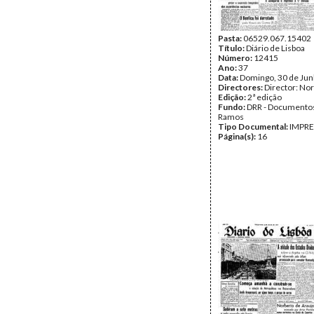
Pasta:
06529.067.15402
Título:
Diário de Lisboa
Número:
12415
Ano:
37
Data:
Domingo, 30 de Ju
Directores:
Director: No
Edição:
2ª edição
Fundo:
DRR - Documentos
Ramos
Tipo Documental:
IMPR
Página(s):
16