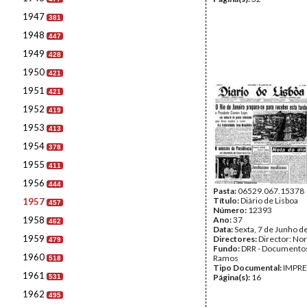
1947
381
1948
447
1949
428
1950
421
1951
421
1952
419
1953
413
1954
378
1955
411
1956
444
Pasta:
06529.067.15378
Título:
Diário de Lisboa
1957
457
Número:
12393
1958
Ano:
37
462
Data:
Sexta, 7 de Junho d
1959
Directores:
Director: No
479
Fundo:
DRR - Documentos
1960
Ramos
518
Tipo Documental:
IMPR
1961
Página(s):
16
531
1962
495