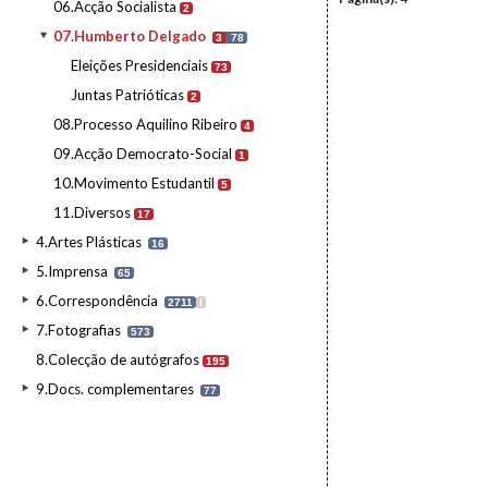
06.Acção Socialista
2
07.Humberto Delgado
3
78
Eleições Presidenciais
73
Juntas Patrióticas
2
08.Processo Aquilino Ribeiro
4
09.Acção Democrato-Social
1
10.Movimento Estudantil
5
11.Diversos
17
4.Artes Plásticas
16
5.Imprensa
65
6.Correspondência
2711
I
7.Fotografias
573
8.Colecção de autógrafos
195
9.Docs. complementares
77