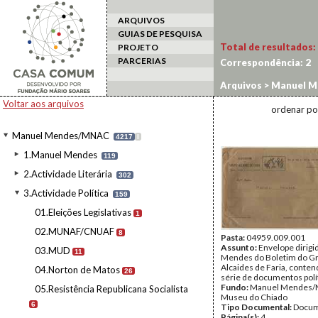
ARQUIVOS
GUIAS DE PESQUISA
Total de resultados:
PROJETO
PARCERIAS
Correspondência:
2
Arquivos
>
Manuel M
Voltar aos arquivos
ordenar po
Manuel Mendes/MNAC
4217
I
1.Manuel Mendes
119
2.Actividade Literária
302
3.Actividade Política
159
01.Eleições Legislativas
1
02.MUNAF/CNUAF
8
Pasta:
04959.009.001
Assunto:
Envelope dirigi
03.MUD
11
Mendes do Boletim do G
Alcaides de Faria, conte
04.Norton de Matos
26
série de documentos polí
Fundo:
Manuel Mendes/
05.Resistência Republicana Socialista
Museu do Chiado
6
Tipo Documental:
Docum
Página(s):
4